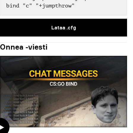
bind "c" "+jumpthrow"
Lataa .cfg
Onnea -viesti