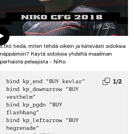
Etkö tiedä, miten tehdä oikein ja kätevästi sidoksia
näppäimiin? Käytä sidoksia yhdeltä maailman
parhaista pelaajista - NiKo
1/2
bind kp_end "BUY kevlar"
bind kp_downarrow "BUY 
vesthelm"
bind kp_pgdn "BUY 
flashbang"
bind kp_leftarrow "BUY 
hegrenade"