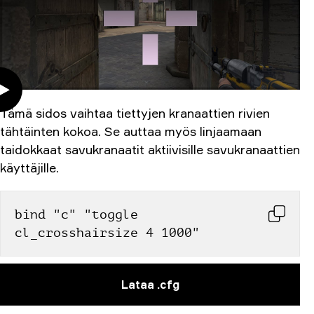
Tämä sidos vaihtaa tiettyjen kranaattien rivien
tähtäinten kokoa. Se auttaa myös linjaamaan
taidokkaat savukranaatit aktiivisille savukranaattien
käyttäjille.
bind "c" "toggle 
cl_crosshairsize 4 1000"
Lataa .cfg