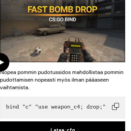
Nopea pommin pudotussidos mahdollistaa pommin
pudottamisen nopeasti myös ilman pääaseen
vaihtamista.
bind "c" "use weapon_c4; drop;"
Lataa .cfg