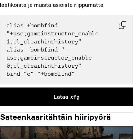
laatikoista ja muista asioista riippumatta.
alias +bombfind 
"+use;gameinstructor_enable 
1;cl_clearhinthistory"
alias -bombfind "-
use;gameinstructor_enable 
0;cl_clearhinthistory"
bind "c" "+bombfind"
Lataa .cfg
Sateenkaaritähtäin hiiripyörä