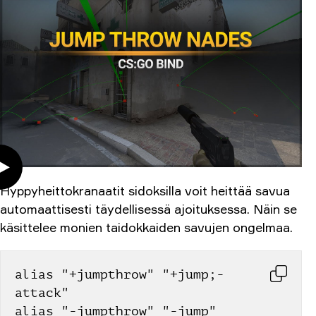
Hyppyheittokranaatit sidoksilla voit heittää savua
automaattisesti täydellisessä ajoituksessa. Näin se
käsittelee monien taidokkaiden savujen ongelmaa.
alias "+jumpthrow" "+jump;-
attack"
alias "-jumpthrow" "-jump"