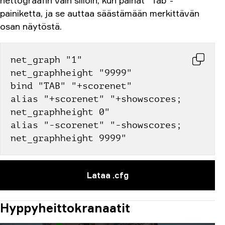
nettograafin vain silloin, kun painat "Tab"-
painiketta, ja se auttaa säästämään merkittävän
osan näytöstä.
net_graph "1"
net_graphheight "9999"
bind "TAB" "+scorenet"
alias "+scorenet" "+showscores; 
net_graphheight 0"
alias "-scorenet" "-showscores; 
net_graphheight 9999"
Lataa .cfg
Hyppyheittokranaatit