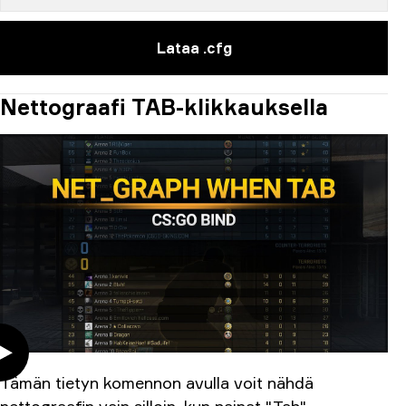
Lataa .cfg
Nettograafi TAB-klikkauksella
Tämän tietyn komennon avulla voit nähdä