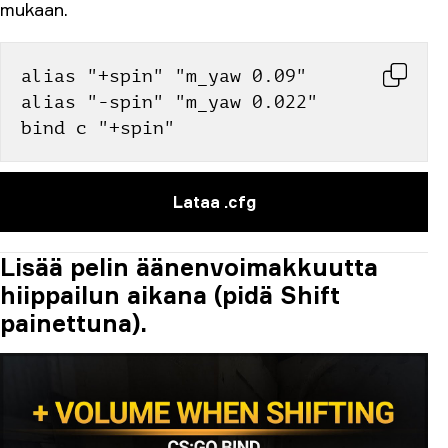
mukaan.
alias "+spin" "m_yaw 0.09"
alias "-spin" "m_yaw 0.022"
bind c "+spin"
Lataa .cfg
Lisää pelin äänenvoimakkuutta
hiippailun aikana (pidä Shift
painettuna).