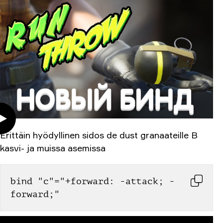
Erittäin hyödyllinen sidos de dust granaateille B
kasvi- ja muissa asemissa
bind "c"="+forward: -attack; -
forward;"