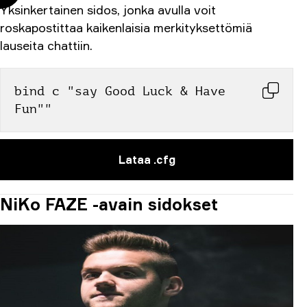
Yksinkertainen sidos, jonka avulla voit
roskapostittaa kaikenlaisia merkityksettömiä
lauseita chattiin.
bind c "say Good Luck & Have 
Fun""
Lataa .cfg
NiKo FAZE -avain sidokset