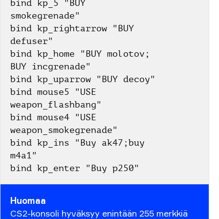
bind kp_5 "BUY 
smokegrenade"
bind kp_rightarrow "BUY 
defuser"
bind kp_home "BUY molotov; 
BUY incgrenade"
bind kp_uparrow "BUY decoy"
bind mouse5 "USE 
weapon_flashbang"
bind mouse4 "USE 
weapon_smokegrenade"
bind kp_ins "Buy ak47;buy 
m4a1"
bind kp_enter "Buy p250"
Huomaa
CS2-konsoli hyväksyy enintään 255 merkkiä