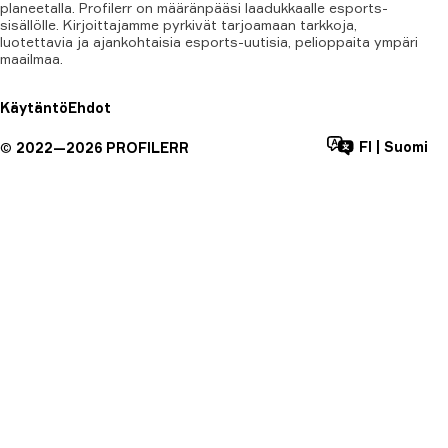
planeetalla. Profilerr on määränpääsi laadukkaalle esports-
sisällölle. Kirjoittajamme pyrkivät tarjoamaan tarkkoja,
luotettavia ja ajankohtaisia esports-uutisia, pelioppaita ympäri
maailmaa.
Käytäntö
Ehdot
FI
|
Suomi
©
2022—
2026
PROFILERR