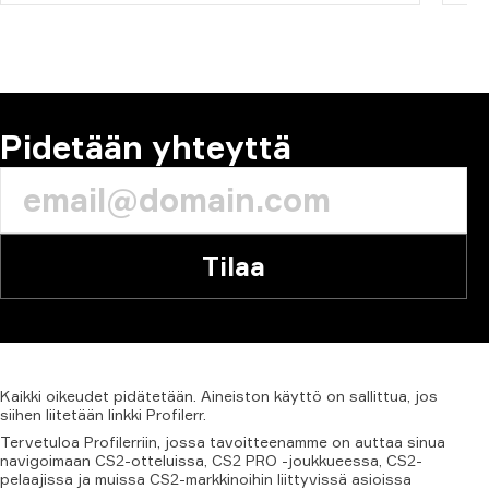
Pidetään yhteyttä
Tilaa
Kaikki
oikeudet
pidätetään.
Aineiston
käyttö
on
sallittua,
jos
siihen
liitetään
linkki
Profilerr.
Tervetuloa Profilerriin, jossa tavoitteenamme on auttaa sinua
navigoimaan CS2-otteluissa, CS2 PRO -joukkueessa, CS2-
pelaajissa ja muissa CS2-markkinoihin liittyvissä asioissa