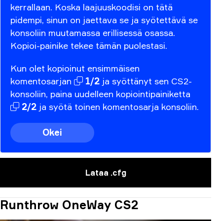
kerrallaan. Koska laajuuskoodisi on tätä
pidempi, sinun on jaettava se ja syötettävä se
konsoliin muutamassa erillisessä osassa.
Kopioi-painike tekee tämän puolestasi.
Kun
olet
kopioinut
ensimmäisen
komentosarjan
1/2
ja
syöttänyt
sen
CS2-
konsoliin,
paina
uudelleen
kopiointipainiketta
2/2
ja
syötä
toinen
komentosarja
konsoliin.
Okei
Lataa .cfg
Runthrow OneWay CS2