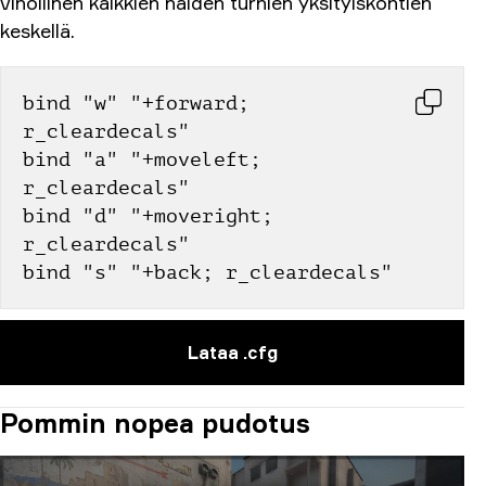
vihollinen kaikkien näiden turhien yksityiskohtien
keskellä.
bind "w" "+forward; 
r_cleardecals"
bind "a" "+moveleft; 
r_cleardecals"
bind "d" "+moveright; 
r_cleardecals"
bind "s" "+back; r_cleardecals"
Lataa .cfg
Pommin nopea pudotus