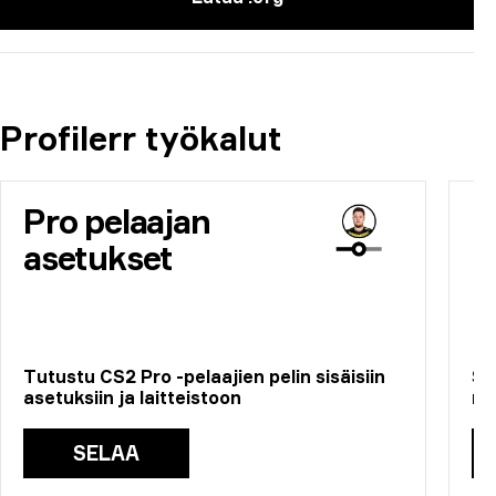
Profilerr työkalut
Pro pelaajan
E
asetukset
Tutustu CS2 Pro -pelaajien pelin sisäisiin
Se
asetuksiin ja laitteistoon
mu
SELAA