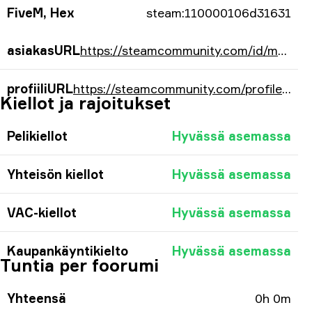
FiveM, Hex
steam:110000106d31631
asiakasURL
https://steamcommunity.com/id/m0NESY-/
profiiliURL
https://steamcommunity.com/profiles/76561198074762801/
Kiellot ja rajoitukset
Pelikiellot
Hyvässä asemassa
Yhteisön kiellot
Hyvässä asemassa
VAC-kiellot
Hyvässä asemassa
Kaupankäyntikielto
Hyvässä asemassa
Tuntia per foorumi
Yhteensä
0h 0m