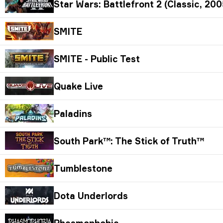
Star Wars: Battlefront 2 (Classic, 200
SMITE
SMITE - Public Test
Quake Live
Paladins
South Park™: The Stick of Truth™
Tumblestone
Dota Underlords
Phasmophobia