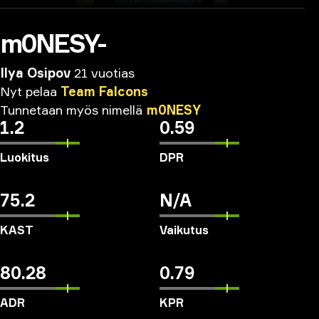
m0NESY-
Ilya Osipov
21 vuotias
Nyt
pelaa
Team
Falcons
Tunnetaan
myös
nimellä
m0NESY
1.2
0.59
Luokitus
DPR
75.2
N/A
KAST
Vaikutus
80.28
0.79
ADR
KPR