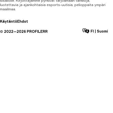
sisällölle. Kirjoittajamme pyrkivät tarjoamaan tarkkoja,
luotettavia ja ajankohtaisia esports-uutisia, pelioppaita ympäri
maailmaa.
Käytäntö
Ehdot
FI
|
Suomi
©
2022—
2026
PROFILERR