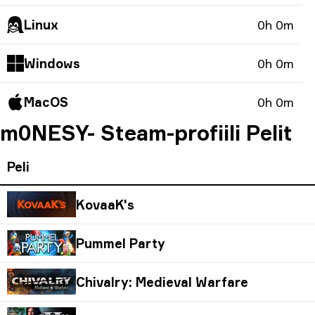
Linux
0h 0m
Windows
0h 0m
MacOS
0h 0m
m0NESY- Steam-profiili Pelit
Peli
KovaaK's
Pummel Party
Chivalry: Medieval Warfare