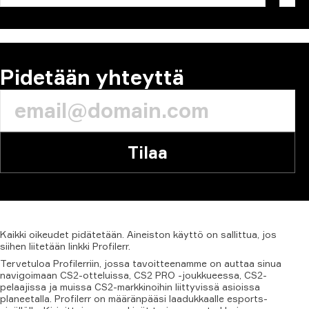
Pidetään yhteyttä
Tilaa
Kaikki
oikeudet
pidätetään.
Aineiston
käyttö
on
sallittua,
jos
siihen
liitetään
linkki
Profilerr.
Tervetuloa Profilerriin, jossa tavoitteenamme on auttaa sinua
navigoimaan CS2-otteluissa, CS2 PRO -joukkueessa, CS2-
pelaajissa ja muissa CS2-markkinoihin liittyvissä asioissa
planeetalla. Profilerr on määränpääsi laadukkaalle esports-