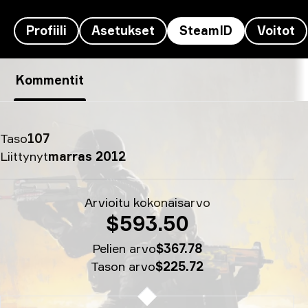
Profiili
Asetukset
SteamID
Voitot
m0NESY’s SteamID - m0NESY-
Kommentit
Taso
107
Liittynyt
marras 2012
Arvioitu kokonaisarvo
$593.50
Pelien arvo
$367.78
Tason arvo
$225.72