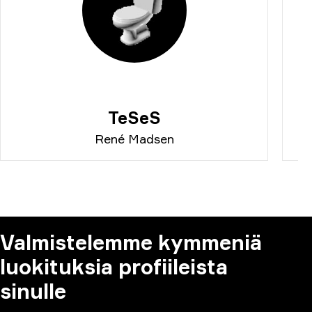
TeSeS
René Madsen
Valmistelemme kymmeniä
luokituksia profiileista
sinulle