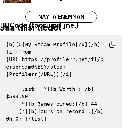
NÄYTÄ ENEMMÄN
BBCode (foorumit jne.)
Jaa tilisi tiedot
[b][u]My Steam Profile[/u][/b] 
[i](from 
[URL=https://profilerr.net/fi/p
ersons/m0NESY/steam 
]Profilerr[/URL])[/i]
    [list] [*][b]Worth :[/b] 
$593.50
    [*][b]Games owned:[/b] 44
    [*][b]Hours on record :[/b] 
0h 0m [/list]
Markdown (reddit, jne.)