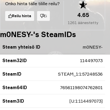
Onko hinta tälle tilille reilu?
4.65
Reilu hinta
Ei
1261
äänestetty
m0NESY-'s SteamIDs
Steam yhteisö ID
m0NESY-
Steam32ID
114497073
SteamID
STEAM_1:1:57248536
Steam64ID
76561198074762801
Steam3ID
[U:1:114497073]