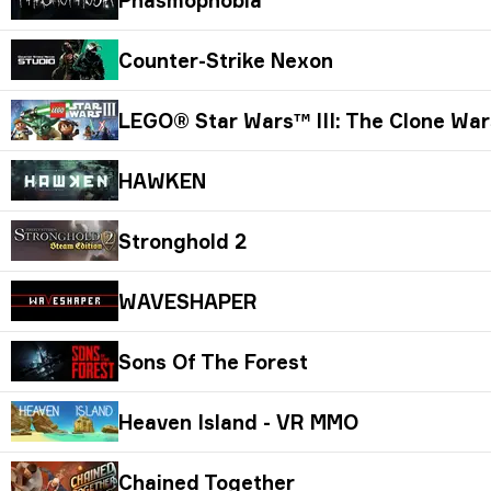
Counter-Strike Nexon
LEGO® Star Wars™ III: The Clone Wa
HAWKEN
Stronghold 2
WAVESHAPER
Sons Of The Forest
Heaven Island - VR MMO
Chained Together