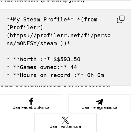
**My Steam Profile** *(from 
[Profilerr]
(https://profilerr.net/fi/perso
ns/m0NESY/steam ))*
* **Worth :** $$593.50
* **Games owned:** 44
* **Hours on record :** 0h 0m
Jaa sosiaalisissa verkostoissa
Jaa Facebookissa
Jaa Telegramissa
Jaa Twitterissä