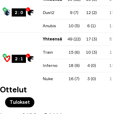
W
L
2
:
0
Dust2
9 (7)
12 (2)
1
Anubis
10 (5)
6 (1)
1
Yhteensä
49 (22)
17 (3)
5
Train
15 (6)
10 (3)
1
W
L
2
:
1
Inferno
18 (9)
4 (0)
1
Nuke
16 (7)
3 (0)
1
Ottelut
Tulokset