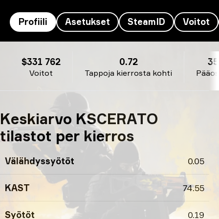
Profiili
Asetukset
SteamID
Voitot
KSCERATO’s profiili
$331 762
0.72
3
Voitot
Tappoja kierrosta kohti
Pääo
Keskiarvo KSCERATO
tilastot per kierros
Välähdyssyötöt
0.05
KAST
74.55
Syötöt
0.19