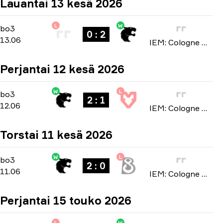
Lauantai 13 kesä 2026
L
W
Stage 3
-
bo3
bo3
0 : 2
13.06
IEM: Cologne Major 2026
Perjantai 12 kesä 2026
W
L
Stage 3
-
bo3
bo3
2 : 1
12.06
IEM: Cologne Major 2026
Torstai 11 kesä 2026
W
L
Stage 3
-
bo3
bo3
2 : 0
11.06
IEM: Cologne Major 2026
Perjantai 15 touko 2026
L
W