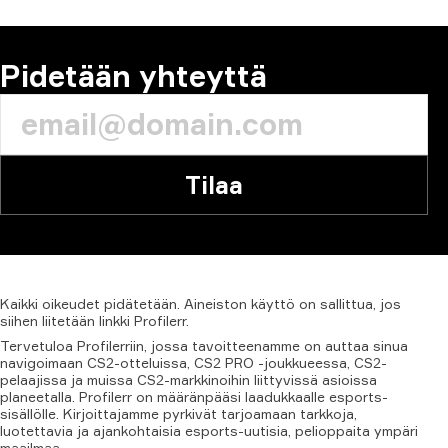
KOMMENTTI
Pidetään yhteyttä
Tilaa
Kaikki
oikeudet
pidätetään.
Aineiston
käyttö
on
sallittua,
jos
siihen
liitetään
linkki
Profilerr.
Tervetuloa Profilerriin, jossa tavoitteenamme on auttaa sinua
navigoimaan CS2-otteluissa, CS2 PRO -joukkueessa, CS2-
pelaajissa ja muissa CS2-markkinoihin liittyvissä asioissa
planeetalla. Profilerr on määränpääsi laadukkaalle esports-
sisällölle. Kirjoittajamme pyrkivät tarjoamaan tarkkoja,
luotettavia ja ajankohtaisia esports-uutisia, pelioppaita ympäri
maailmaa.