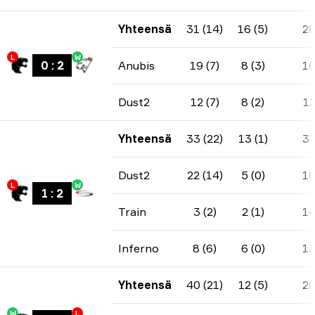
Yhteensä
31 (14)
16 (5)
2
L
W
0
:
2
Anubis
19 (7)
8 (3)
1
Dust2
12 (7)
8 (2)
1
Yhteensä
33 (22)
13 (1)
3
Dust2
22 (14)
5 (0)
1
L
W
1
:
2
Train
3 (2)
2 (1)
1
Inferno
8 (6)
6 (0)
1
Yhteensä
40 (21)
12 (5)
2
W
L