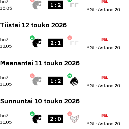
Playoffs
-
bo3
bo3
1 : 2
15.05
PGL: Astana 2026
Tiistai 12 touko 2026
W
L
Group Stage
-
bo3
bo3
2 : 1
12.05
PGL: Astana 2026
Maanantai 11 touko 2026
L
W
Group Stage
-
bo3
bo3
1 : 2
11.05
PGL: Astana 2026
Sunnuntai 10 touko 2026
W
L
Group Stage
-
bo3
bo3
2 : 0
10.05
PGL: Astana 2026