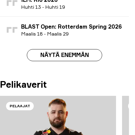
H
uhti
13
-
H
uhti
19
BLAST Open: Rotterdam Spring 2026
M
aalis
18
-
M
aalis
29
NÄYTÄ ENEMMÄN
Pelikaverit
PELAAJAT
P