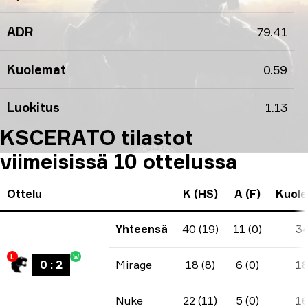
ADR
79.41
Kuolemat
0.59
Luokitus
1.13
KSCERATO tilastot
viimeisissä 10 ottelussa
Ottelu
K (HS)
A (F)
Kuol
Yhteensä
40 (19)
11 (0)
3
L
W
0
:
2
Mirage
18 (8)
6 (0)
1
Nuke
22 (11)
5 (0)
1