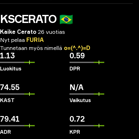
KSCERATO
🇧🇷
Kaike Cerato
26 vuotias
Nyt
pelaa
FURIA
Tunnetaan
myös
nimellä
o=(^.^)=D
1.13
0.59
Luokitus
DPR
74.55
N/A
KAST
Vaikutus
79.41
0.72
ADR
KPR