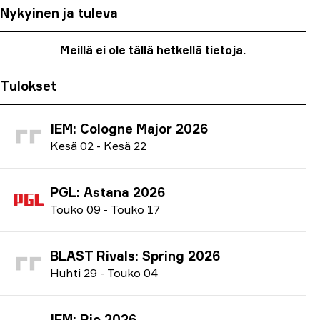
Nykyinen ja tuleva
Meillä ei ole tällä hetkellä tietoja.
Tulokset
IEM: Cologne Major 2026
K
esä
02
-
K
esä
22
PGL: Astana 2026
T
ouko
09
-
T
ouko
17
BLAST Rivals: Spring 2026
H
uhti
29
-
T
ouko
04
IEM: Rio 2026