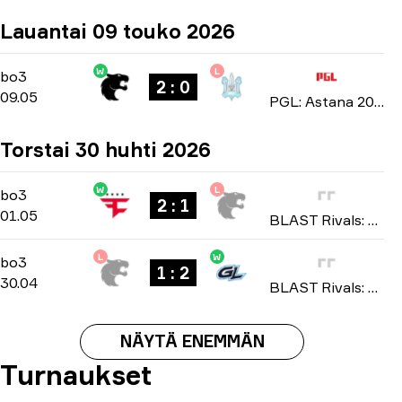
Lauantai 09 touko 2026
W
L
Group Stage
-
bo3
bo3
2 : 0
09.05
PGL: Astana 2026
Torstai 30 huhti 2026
W
L
Group B
-
bo3
bo3
2 : 1
01.05
BLAST Rivals: Spring 2026
L
W
Group B
-
bo3
bo3
1 : 2
30.04
BLAST Rivals: Spring 2026
NÄYTÄ ENEMMÄN
Turnaukset