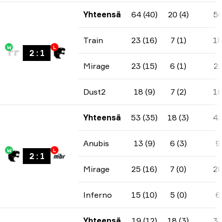
Yhteensä
64 (40)
20 (4)
5
Train
23 (16)
7 (1)
1
W
L
2
:
1
Mirage
23 (15)
6 (1)
2
Dust2
18 (9)
7 (2)
1
Yhteensä
53 (35)
18 (3)
4
Anubis
13 (9)
6 (3)
9
W
L
2
:
1
Mirage
25 (16)
7 (0)
2
Inferno
15 (10)
5 (0)
6
Yhteensä
19 (12)
18 (3)
3