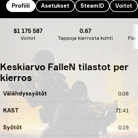
Profiili
Asetukset
SteamID
Voitot
FalleN’s profiili
$1 175 587
0.67
Voitot
Tappoja kierrosta kohti
Pää
Keskiarvo FalleN tilastot per
kierros
Välähdyssyötöt
0.08
KAST
71.41
Syötöt
0.19