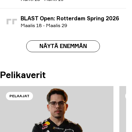
BLAST Open: Rotterdam Spring 2026
M
aalis
18
-
M
aalis
29
NÄYTÄ ENEMMÄN
Pelikaverit
PELAAJAT
P