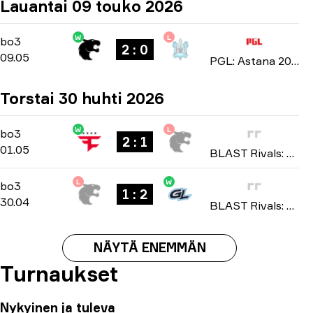
Lauantai 09 touko 2026
W
L
Group Stage
-
bo3
bo3
2 : 0
09.05
PGL: Astana 2026
Torstai 30 huhti 2026
W
L
Group B
-
bo3
bo3
2 : 1
01.05
BLAST Rivals: Spring 2026
L
W
Group B
-
bo3
bo3
1 : 2
30.04
BLAST Rivals: Spring 2026
NÄYTÄ ENEMMÄN
Turnaukset
Nykyinen ja tuleva