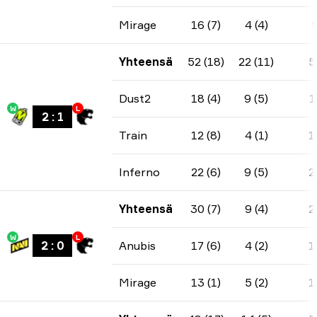
Mirage
16 (7)
4 (4)
Yhteensä
52 (18)
22 (11)
5
Dust2
18 (4)
9 (5)
1
W
L
2
:
1
Train
12 (8)
4 (1)
1
Inferno
22 (6)
9 (5)
2
Yhteensä
30 (7)
9 (4)
2
W
L
2
:
0
Anubis
17 (6)
4 (2)
1
Mirage
13 (1)
5 (2)
1