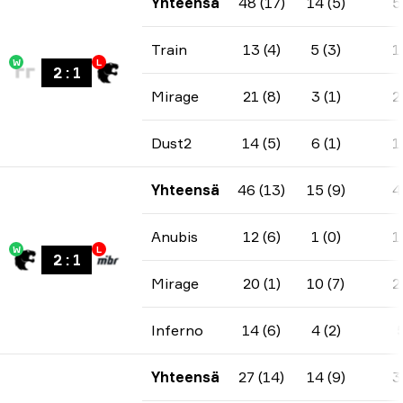
Yhteensä
48 (17)
14 (5)
5
Train
13 (4)
5 (3)
1
W
L
2
:
1
Mirage
21 (8)
3 (1)
2
Dust2
14 (5)
6 (1)
1
Yhteensä
46 (13)
15 (9)
4
Anubis
12 (6)
1 (0)
1
W
L
2
:
1
Mirage
20 (1)
10 (7)
2
Inferno
14 (6)
4 (2)
Yhteensä
27 (14)
14 (9)
3