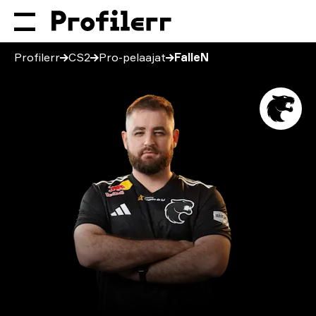
Profilerr
CS2
Pro-pelaajat
FalleN