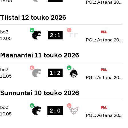
15.05
PGL: Astana 2026
Tiistai 12 touko 2026
W
L
Group Stage
-
bo3
bo3
2 : 1
12.05
PGL: Astana 2026
Maanantai 11 touko 2026
L
W
Group Stage
-
bo3
bo3
1 : 2
11.05
PGL: Astana 2026
Sunnuntai 10 touko 2026
W
L
Group Stage
-
bo3
bo3
2 : 0
10.05
PGL: Astana 2026