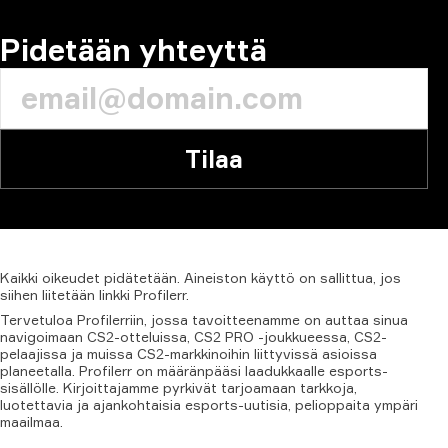
KOMMENTTI
Pidetään yhteyttä
Tilaa
Kaikki
oikeudet
pidätetään.
Aineiston
käyttö
on
sallittua,
jos
siihen
liitetään
linkki
Profilerr.
Tervetuloa Profilerriin, jossa tavoitteenamme on auttaa sinua
navigoimaan CS2-otteluissa, CS2 PRO -joukkueessa, CS2-
pelaajissa ja muissa CS2-markkinoihin liittyvissä asioissa
planeetalla. Profilerr on määränpääsi laadukkaalle esports-
sisällölle. Kirjoittajamme pyrkivät tarjoamaan tarkkoja,
luotettavia ja ajankohtaisia esports-uutisia, pelioppaita ympäri
maailmaa.