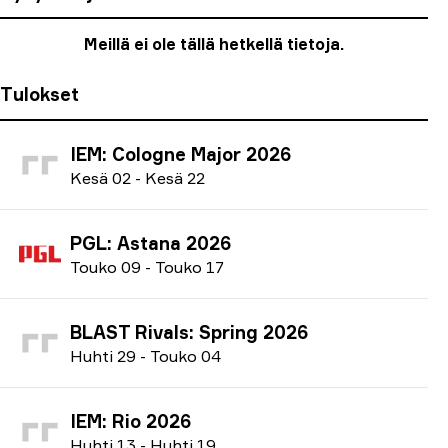
Meillä ei ole tällä hetkellä tietoja.
Tulokset
IEM: Cologne Major 2026
K
esä
02
-
K
esä
22
PGL: Astana 2026
T
ouko
09
-
T
ouko
17
BLAST Rivals: Spring 2026
H
uhti
29
-
T
ouko
04
IEM: Rio 2026
H
uhti
13
-
H
uhti
19