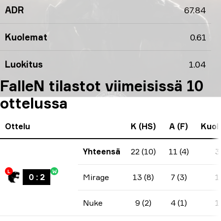
ADR
67.84
Kuolemat
0.61
Luokitus
1.04
FalleN tilastot viimeisissä 10
ottelussa
Ottelu
K (HS)
A (F)
Kuol
Yhteensä
22 (10)
11 (4)
3
L
W
0
:
2
Mirage
13 (8)
7 (3)
1
Nuke
9 (2)
4 (1)
1