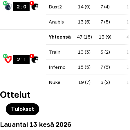
W
L
2
:
0
Dust2
14 (9)
7 (4)
1
Anubis
13 (5)
7 (5)
1
Yhteensä
47 (15)
13 (9)
4
Train
13 (3)
3 (2)
1
W
L
2
:
1
Inferno
15 (5)
7 (5)
1
Nuke
19 (7)
3 (2)
1
Ottelut
Tulokset
Lauantai 13 kesä 2026