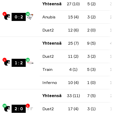
Yhteensä
27 (10)
5 (2)
3
L
W
0
:
2
Anubis
15 (4)
3 (2)
2
Dust2
12 (6)
2 (0)
1
Yhteensä
25 (7)
9 (5)
4
Dust2
11 (2)
3 (2)
1
L
W
1
:
2
Train
4 (1)
5 (3)
1
Inferno
10 (4)
1 (0)
1
Yhteensä
33 (11)
7 (5)
2
W
L
2
:
0
Dust2
17 (4)
3 (1)
1