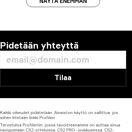
NÄYTÄ ENEMMÄN
Pidetään yhteyttä
Tilaa
Kaikki
oikeudet
pidätetään.
Aineiston
käyttö
on
sallittua,
jos
siihen
liitetään
linkki
Profilerr.
Tervetuloa Profilerriin, jossa tavoitteenamme on auttaa sinua
navigoimaan CS2-otteluissa, CS2 PRO -joukkueessa, CS2-