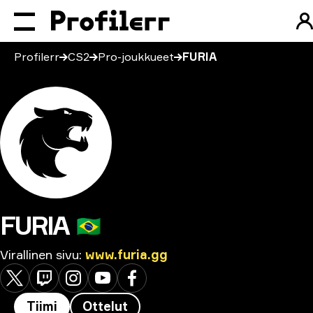
Profilerr
CS2
Pro-joukkueet
FURIA
FURIA
🇧🇷
Virallinen sivu
:
www.furia.gg
Tiimi
Ottelut