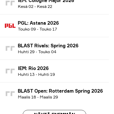
IEM: Cologne Major 2026
K
esä
02
-
K
esä
22
PGL: Astana 2026
T
ouko
09
-
T
ouko
17
BLAST Rivals: Spring 2026
H
uhti
29
-
T
ouko
04
IEM: Rio 2026
H
uhti
13
-
H
uhti
19
BLAST Open: Rotterdam Spring 2026
M
aalis
18
-
M
aalis
29