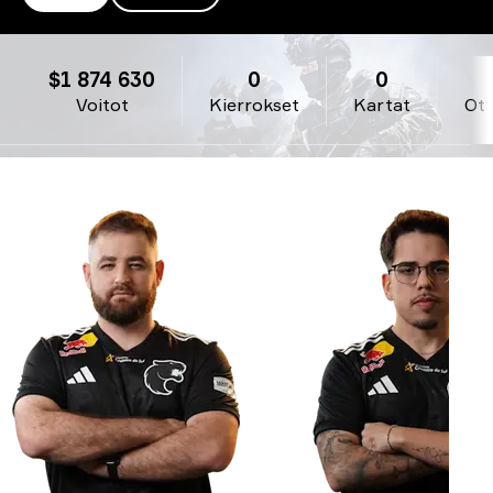
FURIA
$1 874 630
0
0
Voitot
Kierrokset
Kartat
Ott