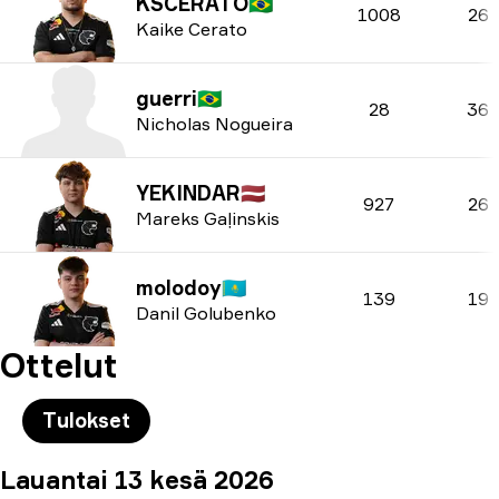
KSCERATO
🇧🇷
1008
26
Kaike Cerato
guerri
🇧🇷
28
36
Nicholas Nogueira
YEKINDAR
🇱🇻
927
26
Mareks Gaļinskis
molodoy
🇰🇿
139
19
Danil Golubenko
Ottelut
Tulokset
Lauantai 13 kesä 2026