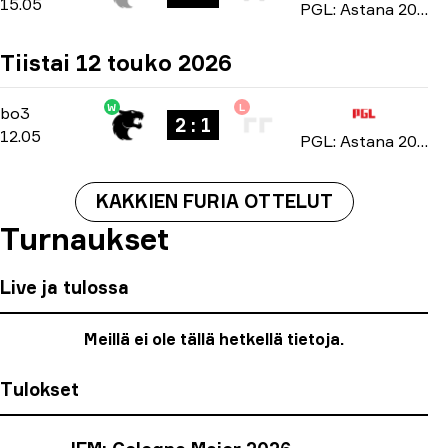
15.05
PGL: Astana 2026
Tiistai 12 touko 2026
W
L
Group Stage
-
bo3
bo3
2 : 1
12.05
PGL: Astana 2026
KAKKIEN FURIA OTTELUT
Turnaukset
Live ja tulossa
Meillä ei ole tällä hetkellä tietoja.
Tulokset