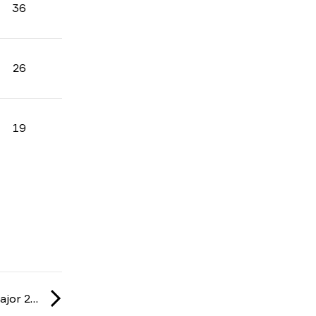
36
26
19
IEM: Cologne Major 2026