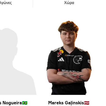
Αγώνες
Χώρα
s Nogueira
🇧🇷
Mareks Gaļinskis
🇱🇻