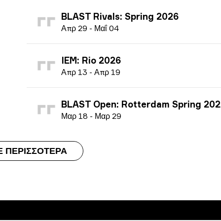
BLAST Rivals: Spring 2026
Α
πρ
29
-
Μ
αΐ
04
IEM: Rio 2026
Α
πρ
13
-
Α
πρ
19
BLAST Open: Rotterdam Spring 202
Μ
αρ
18
-
Μ
αρ
29
Ε ΠΕΡΙΣΣΌΤΕΡΑ