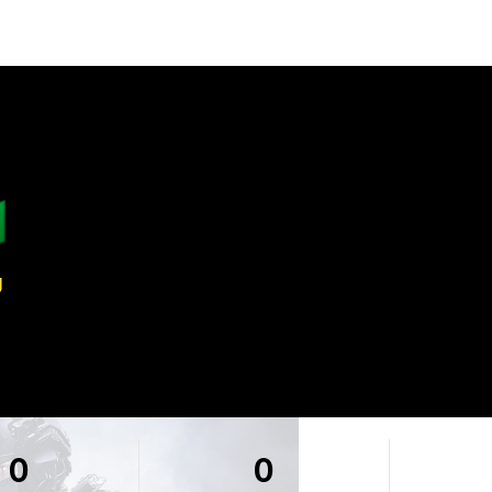

g
0
0