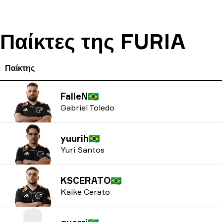
Παίκτες της FURIA
Παίκτης
FalleN
🇧🇷
Gabriel Toledo
yuurih
🇧🇷
Yuri Santos
KSCERATO
🇧🇷
Kaike Cerato