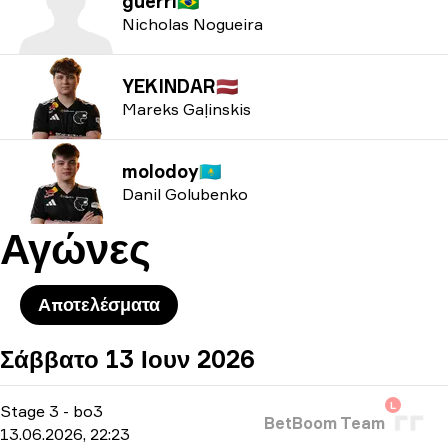
guerri
🇧🇷
Nicholas Nogueira
YEKINDAR
🇱🇻
Mareks Gaļinskis
molodoy
🇰🇿
Danil Golubenko
Αγώνες
Αποτελέσματα
Σάββατο 13 Ιουν 2026
L
Stage 3
-
bo3
BetBoom Team
13.06.2026, 22:23