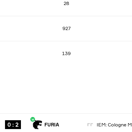
28
927
139
W
0 : 2
FURIA