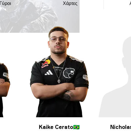
Γύροι
Χάρτες
Kaike Cerato
🇧🇷
Nichola