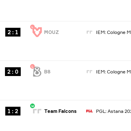
L
2 : 1
MOUZ
L
2 : 0
B8
W
1 : 2
Team Falcons
PGL: Astana 20