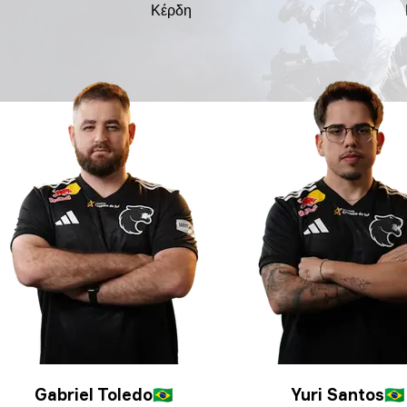
Κέρδη
Gabriel Toledo
🇧🇷
Yuri Santos
🇧🇷