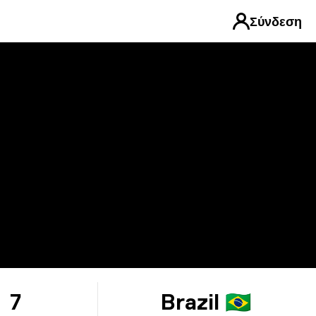
Σύνδεση
7
Brazil 🇧🇷