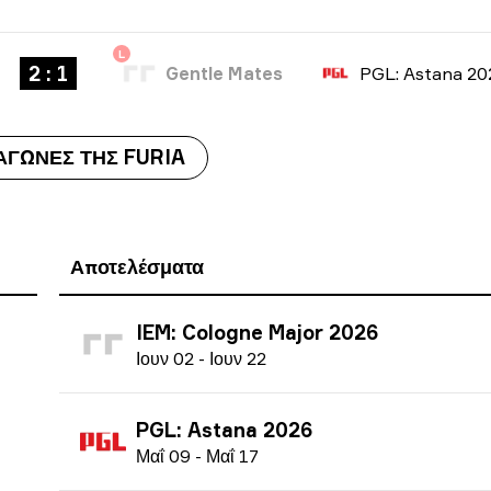
L
2 : 1
Gentle Mates
PGL: Astana 20
 ΑΓΏΝΕΣ ΤΗΣ FURIA
Αποτελέσματα
IEM: Cologne Major 2026
Ι
ουν
02
-
Ι
ουν
22
PGL: Astana 2026
Μ
αΐ
09
-
Μ
αΐ
17