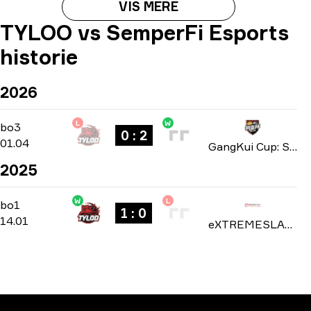
VIS MERE
TYLOO vs SemperFi Esports
historie
2026
L
W
Playoffs
-
bo3
bo3
0 : 2
01.04
GangKui Cup: Season 2 2026
2025
W
L
Group C
-
bo1
bo1
1 : 0
14.01
eXTREMESLAND 2024