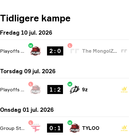
Tidligere kampe
Fredag 10 jul. 2026
W
L
2 : 0
Playoffs
-
bo3
The MongolZ Academy
Torsdag 09 jul. 2026
L
W
1 : 2
Playoffs
-
bo3
9z
Onsdag 01 jul. 2026
L
W
0 : 1
Group Stage
-
bo1
TYLOO