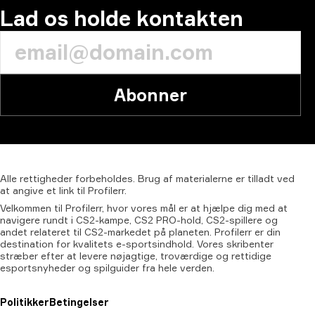
Lad os holde kontakten
Abonner
Alle
rettigheder
forbeholdes.
Brug
af
materialerne
er
tilladt
ved
at
angive
et
link
til
Profilerr.
Velkommen til Profilerr, hvor vores mål er at hjælpe dig med at
navigere rundt i CS2-kampe, CS2 PRO-hold, CS2-spillere og
andet relateret til CS2-markedet på planeten. Profilerr er din
destination for kvalitets e-sportsindhold. Vores skribenter
stræber efter at levere nøjagtige, troværdige og rettidige
esportsnyheder og spilguider fra hele verden.
Politikker
Betingelser