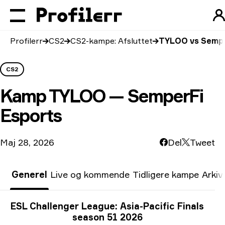
Profilerr
CS2
CS2-kampe: Afsluttet
TYLOO vs Sempe
CS2
Kamp
TYLOO — SemperFi
Esports
Maj 28, 2026
Del
Tweet
Generel
Live og kommende
Tidligere kampe
Arkiv
Turneringsoplysninger
ESL Challenger League: Asia-Pacific Finals
season 51 2026