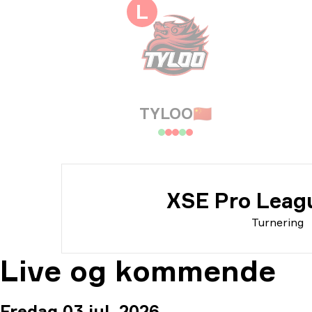
Tur
L
Dat
TYLOO
🇨🇳
XSE Pro Leag
Turnering
Live og kommende
Fredag 03 jul. 2026