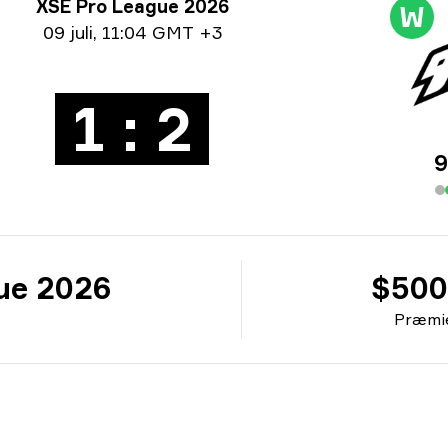
neringsoplysninger
XSE Pro League 2026
W
oinformation
09 juli
,
11:04 GMT +3
1 : 2
9
ue 2026
$500
Præmie