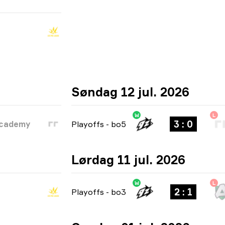
Søndag 12 jul. 2026
W
L
3 : 0
Academy
Playoffs
-
bo5
Lørdag 11 jul. 2026
W
L
2 : 1
Playoffs
-
bo3