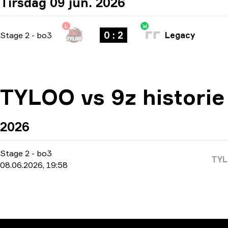
Tirsdag 09 jun. 2026
L
W
0 : 2
Stage 2
-
bo3
Legacy
TYLOO vs 9z historie
2026
Stage 2
-
bo3
TY
08.06.2026, 19:58