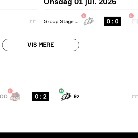
Onsdag 01 jul. 2026
L
L
0 : 0
Group Stage
-
bo1
VIS MERE
L
W
0 : 2
LOO
9z