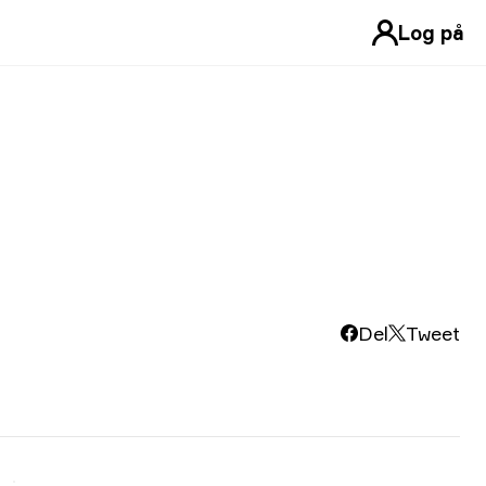
Log på
Del
Tweet