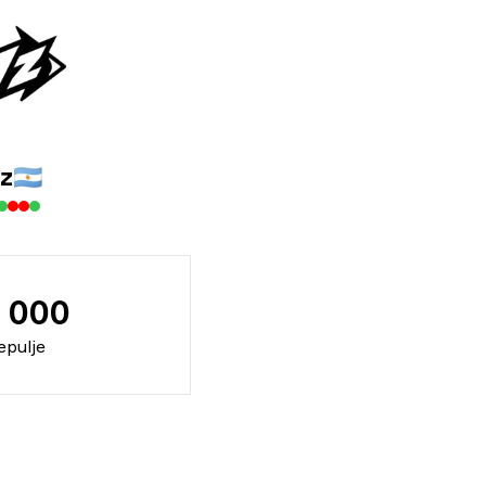
z
🇦🇷
 000
pulje