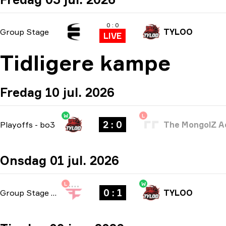
0 : 0
Group Stage
TYLOO
LIVE
Tidligere kampe
Fredag 10 jul. 2026
W
L
2 : 0
Playoffs
-
bo3
The MongolZ 
Onsdag 01 jul. 2026
L
W
0 : 1
Group Stage
-
bo1
TYLOO