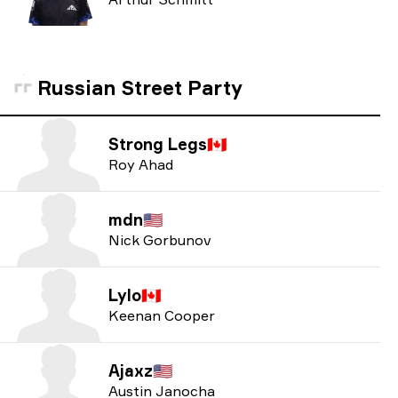
Russian Street Party
Strong Legs
🇨🇦
Roy Ahad
mdn
🇺🇸
Nick Gorbunov
Lylo
🇨🇦
Keenan Cooper
Ajaxz
🇺🇸
Austin Janocha