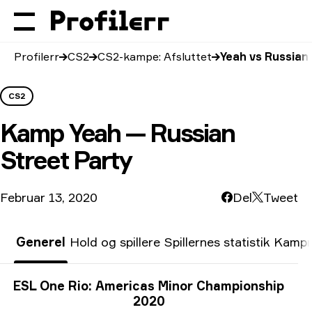
Profilerr
CS2
CS2-kampe: Afsluttet
Yeah vs Russian
CS2
Kamp
Yeah — Russian
Street Party
Februar 13, 2020
Del
Tweet
Generel
Hold og spillere
Spillernes statistik
Kampr
Turneringsoplysninger
ESL One Rio: Americas Minor Championship
2020