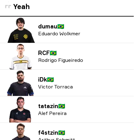
Yeah
dumau
🇧🇷
Eduardo Wolkmer
RCF
🇧🇷
Rodrigo Figueiredo
iDk
🇧🇷
Victor Torraca
tatazin
🇧🇷
Alef Pereira
f4stzin
🇧🇷
Arthur Schmitt