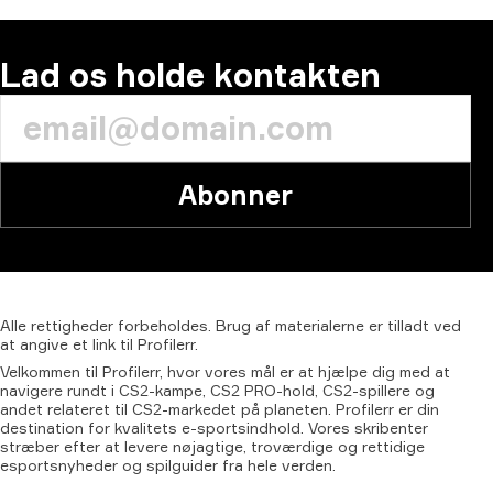
Lad os holde kontakten
Abonner
Alle
rettigheder
forbeholdes.
Brug
af
materialerne
er
tilladt
ved
at
angive
et
link
til
Profilerr.
Velkommen til Profilerr, hvor vores mål er at hjælpe dig med at
navigere rundt i CS2-kampe, CS2 PRO-hold, CS2-spillere og
andet relateret til CS2-markedet på planeten. Profilerr er din
destination for kvalitets e-sportsindhold. Vores skribenter
stræber efter at levere nøjagtige, troværdige og rettidige
esportsnyheder og spilguider fra hele verden.