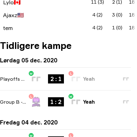
Lylo
🇨🇦
11 (3)
2 (1)
18
Ajaxz
🇺🇸
4 (2)
3 (0)
18
tem
4 (2)
1 (0)
18
Tidligere kampe
Lørdag 05 dec. 2020
W
L
2 : 1
Playoffs
-
bo3
Yeah
L
W
1 : 2
Group B
-
bo3
Yeah
Fredag 04 dec. 2020
W
L