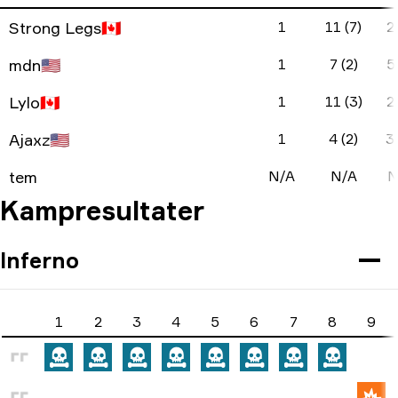
Strong Legs
🇨🇦
1
11 (7)
2 
mdn
🇺🇸
1
7 (2)
5 
Lylo
🇨🇦
1
11 (3)
2 
Ajaxz
🇺🇸
1
4 (2)
3 
tem
N/A
N/A
N
Kampresultater
Inferno
1
2
3
4
5
6
7
8
9