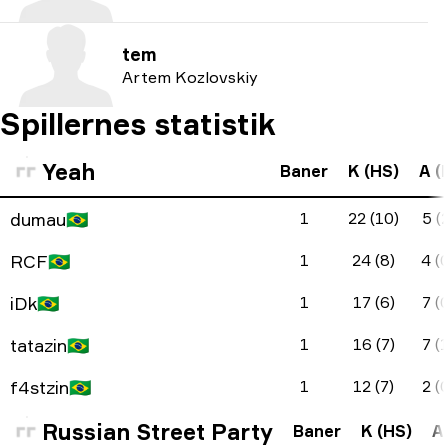
tem
Artem Kozlovskiy
Spillernes statistik
Yeah
Baner
K (HS)
A (
dumau
🇧🇷
1
22 (10)
5 (2
RCF
🇧🇷
1
24 (8)
4 (
iDk
🇧🇷
1
17 (6)
7 (0
tatazin
🇧🇷
1
16 (7)
7 (1
f4stzin
🇧🇷
1
12 (7)
2 (0
Russian Street Party
Baner
K (HS)
A 