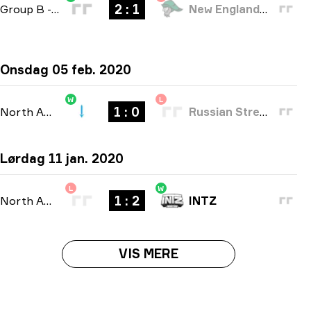
2 : 1
Group B
-
bo3
New England Whalers
Onsdag 05 feb. 2020
W
L
1 : 0
North America Open Qualifier 2
-
bo1
Russian Street Party
Lørdag 11 jan. 2020
L
W
1 : 2
North American Open Qualifier
-
bo3
INTZ
VIS MERE