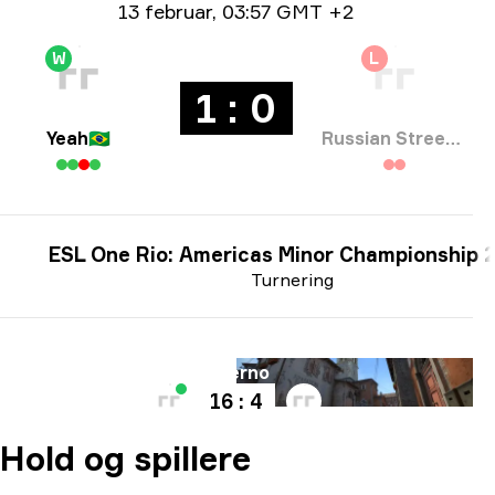
Datoinformation
13 februar
,
03:57 GMT +2
W
L
1 : 0
Yeah
🇧🇷
Russian Street Party
ESL One Rio: Americas Minor Championship 
Turnering
Bane
Inferno
16 : 4
Hold og spillere