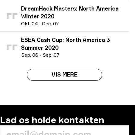
DreamHack Masters: North America
Winter 2020
O
kt.
04
-
D
ec.
07
ESEA Cash Cup: North America 3
Summer 2020
S
ep.
06
-
S
ep.
07
VIS MERE
Lad os holde kontakten