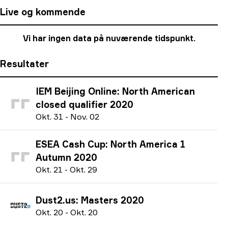
Live og kommende
Vi har ingen data på nuværende tidspunkt.
Resultater
IEM Beijing Online: North American
closed qualifier 2020
O
kt.
31
-
N
ov.
02
ESEA Cash Cup: North America 1
Autumn 2020
O
kt.
21
-
O
kt.
29
Dust2.us: Masters 2020
O
kt.
20
-
O
kt.
20