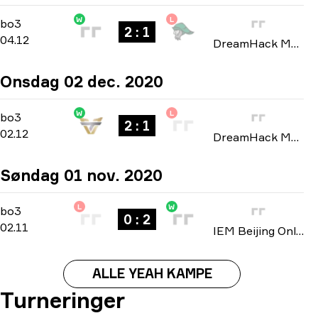
W
L
Group B
-
bo3
bo3
2 : 1
04.12
DreamHack Masters: North America Winter 2020
Onsdag 02 dec. 2020
W
L
Group B
-
bo3
bo3
2 : 1
02.12
DreamHack Masters: North America Winter 2020
Søndag 01 nov. 2020
L
W
Playoffs
-
bo3
bo3
0 : 2
02.11
IEM Beijing Online: North American closed qualifier 2020
ALLE YEAH KAMPE
Turneringer