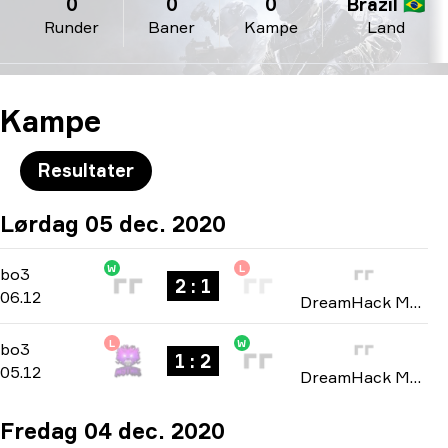
0
0
0
Brazil 🇧🇷
Runder
Baner
Kampe
Land
Kampe
Resultater
Lørdag 05 dec. 2020
W
L
Playoffs
-
bo3
bo3
2 : 1
06.12
DreamHack Masters: North America Winter 2020
L
W
Group B
-
bo3
bo3
1 : 2
05.12
DreamHack Masters: North America Winter 2020
Fredag 04 dec. 2020