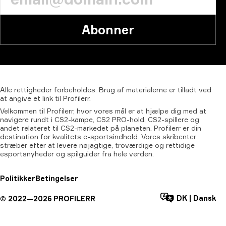
Abonner
Alle
rettigheder
forbeholdes.
Brug
af
materialerne
er
tilladt
ved
at
angive
et
link
til
Profilerr.
Velkommen til Profilerr, hvor vores mål er at hjælpe dig med at
navigere rundt i CS2-kampe, CS2 PRO-hold, CS2-spillere og
andet relateret til CS2-markedet på planeten. Profilerr er din
destination for kvalitets e-sportsindhold. Vores skribenter
stræber efter at levere nøjagtige, troværdige og rettidige
esportsnyheder og spilguider fra hele verden.
Politikker
Betingelser
DK
|
Dansk
©
2022—
2026
PROFILERR