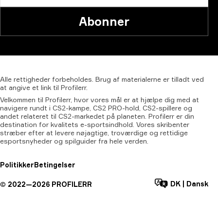
Abonner
Alle
rettigheder
forbeholdes.
Brug
af
materialerne
er
tilladt
ved
at
angive
et
link
til
Profilerr.
Velkommen til Profilerr, hvor vores mål er at hjælpe dig med at
navigere rundt i CS2-kampe, CS2 PRO-hold, CS2-spillere og
andet relateret til CS2-markedet på planeten. Profilerr er din
destination for kvalitets e-sportsindhold. Vores skribenter
stræber efter at levere nøjagtige, troværdige og rettidige
esportsnyheder og spilguider fra hele verden.
Politikker
Betingelser
DK
|
Dansk
©
2022—
2026
PROFILERR