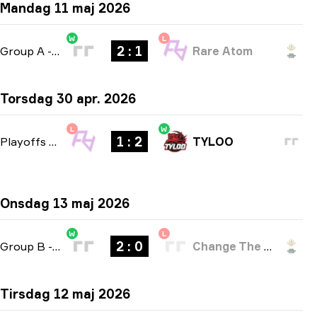
Mandag 11 maj 2026
W
L
2 : 1
Group A
-
bo3
Rare Atom
Torsdag 30 apr. 2026
L
W
1 : 2
Playoffs
-
bo3
TYLOO
Onsdag 13 maj 2026
W
L
2 : 0
Group B
-
bo3
Change The Game
Tirsdag 12 maj 2026