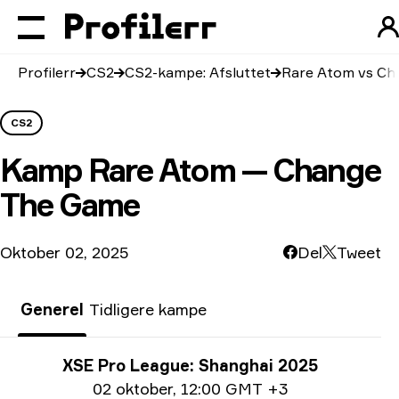
Profilerr
CS2
CS2-kampe: Afsluttet
Rare Atom vs Ch
CS2
Kamp
Rare Atom — Change
The Game
Oktober 02, 2025
Del
Tweet
Generel
Tidligere kampe
Turneringsoplysninger
XSE Pro League: Shanghai 2025
Datoinformation
02 oktober
,
12:00 GMT +3