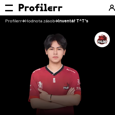
Profilerr
Hodnota zásob
Inventář T^T's