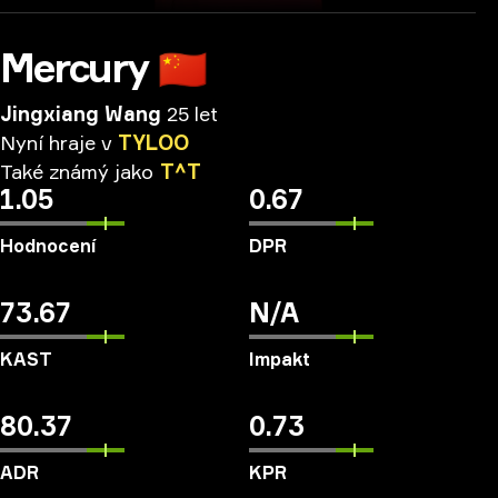
Mercury
🇨🇳
Jingxiang Wang
25 let
Nyní
hraje
v
TYLOO
Také
známý
jako
T^T
1.05
0.67
Hodnocení
DPR
73.67
N/A
KAST
Impakt
80.37
0.73
ADR
KPR