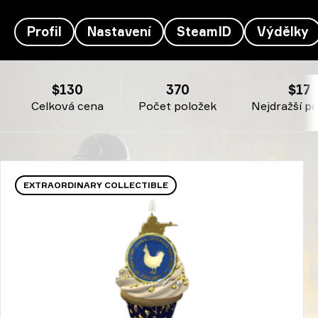
Profil
Nastavení
SteamID
Výdělky
Inventář Mercury's- T^T
$130
370
$17
Celková cena
Počet položek
Nejdražší p
EXTRAORDINARY COLLECTIBLE