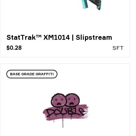
StatTrak™ XM1014 | Slipstream
$0.28
S
FT
BASE GRADE GRAFFITI