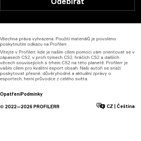
Odebírat
Všechna
práva
vyhrazena.
Použití
materiálů
je
povoleno
poskytnutím
odkazu
na
Profilerr.
Vítejte v Profilerr, kde je naším cílem pomoci vám orientovat se v
zápasech CS2, v profi týmech CS2, hráčích CS2 a dalších
věcech souvisejících s trhem CS2 na této planetě. Profilerr je
vaším cílem pro kvalitní esport obsah. Naši autoři se snaží
poskytovat přesné, důvěryhodné a aktuální zprávy o
esportech, herní průvodce z celého světa.
Opatření
Podmínky
CZ
|
Čeština
©
2022—
2026
PROFILERR