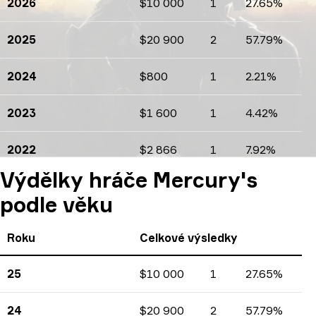
2026
$10 000
1
27.65%
Výdělky
Počet turnajů
Procenta
2025
$20 900
2
57.79%
Výdělky
Počet turnajů
Procenta
2024
$800
1
2.21%
Výdělky
Počet turnajů
Procenta
2023
$1 600
1
4.42%
Výdělky
Počet turnajů
Procenta
2022
$2 866
1
7.92%
Výdělky
Počet turnajů
Procenta
Výdělky hráče Mercury's
podle věku
Roku
Celkové výsledky
25
$10 000
1
27.65%
Výdělky
Počet turnajů
Procenta
24
$20 900
2
57.79%