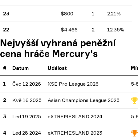
Výdělky
Počet turnajů
Procenta
23
$800
1
2.21%
Výdělky
Počet turnajů
Procenta
22
$4 466
2
12.35%
Výdělky
Počet turnajů
Procenta
Nejvyšší vyhraná peněžní
cena hráče Mercury's
#
Datum
Událost
Mí
1
Čvc 12 2026
XSE Pro League 2026
5-
2
Kvě 16 2025
Asian Champions League 2025
3
Led 19 2025
eXTREMESLAND 2024
5-
4
Led 28 2024
eXTREMESLAND 2023