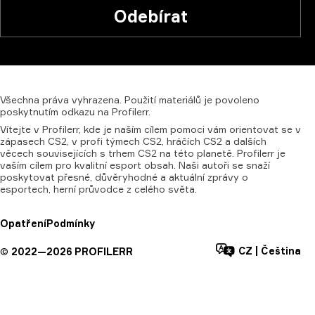
Odebírat
Všechna
práva
vyhrazena.
Použití
materiálů
je
povoleno
poskytnutím
odkazu
na
Profilerr.
Vítejte v Profilerr, kde je naším cílem pomoci vám orientovat se v
zápasech CS2, v profi týmech CS2, hráčích CS2 a dalších
věcech souvisejících s trhem CS2 na této planetě. Profilerr je
vaším cílem pro kvalitní esport obsah. Naši autoři se snaží
poskytovat přesné, důvěryhodné a aktuální zprávy o
esportech, herní průvodce z celého světa.
Opatření
Podmínky
CZ
|
Čeština
©
2022—
2026
PROFILERR