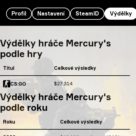
Profil
Nastavení
SteamID
Výdělky
Výdělky Mercury's
Výdělky hráče Mercury's
podle hry
Titul
Celkové výsledky
Celkové výsledky
$27 314
CS:GO
Výdělky hráče Mercury's
podle roku
Roku
Celkové výsledky