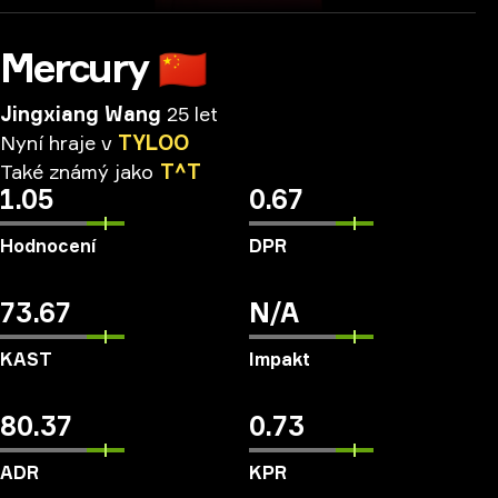
Mercury
🇨🇳
Jingxiang Wang
25 let
Nyní
hraje
v
TYLOO
Také
známý
jako
T^T
1.05
0.67
Hodnocení
DPR
73.67
N/A
KAST
Impakt
80.37
0.73
ADR
KPR