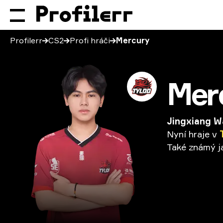
Profilerr
CS2
Profi hráči
Mercury
Mer
Jingxiang 
Nyní
hraje
v
Také
známý
j