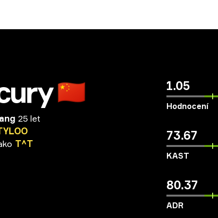
cury
🇨🇳
1.05
Hodnocení
Wang
25 let
TYLOO
73.67
ako
T^T
KAST
80.37
ADR