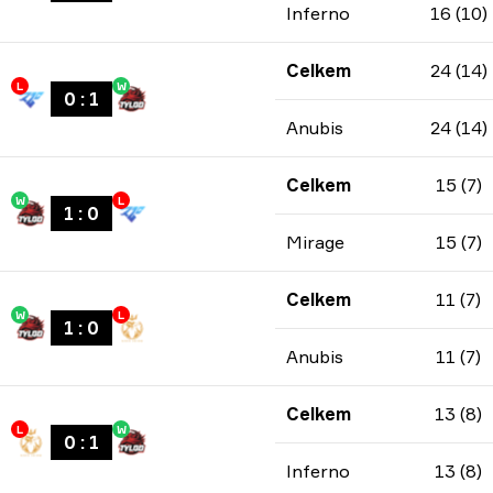
Inferno
16 (10)
Celkem
24 (14)
L
W
0
:
1
Anubis
24 (14)
Celkem
15 (7)
W
L
1
:
0
Mirage
15 (7)
Celkem
11 (7)
W
L
1
:
0
Anubis
11 (7)
Celkem
13 (8)
L
W
0
:
1
Inferno
13 (8)