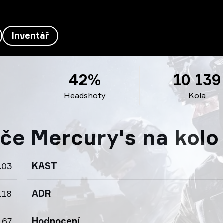
Inventář
42%
10 139
Headshoty
Kola
áče Mercury's na kolo
.03
KAST
.18
ADR
.67
Hodnocení