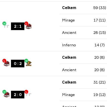
Celkem
59 (33)
Mirage
17 (11)
W
L
2
:
1
Ancient
28 (15)
Inferno
14 (7)
Celkem
20 (8)
L
W
0
:
2
Ancient
20 (8)
Celkem
31 (21)
W
L
2
:
0
Mirage
19 (12)