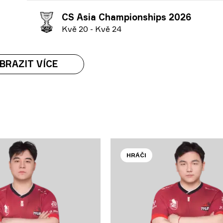
CS Asia Championships 2026
K
vě
20
-
K
vě
24
BRAZIT VÍCE
HRÁČI