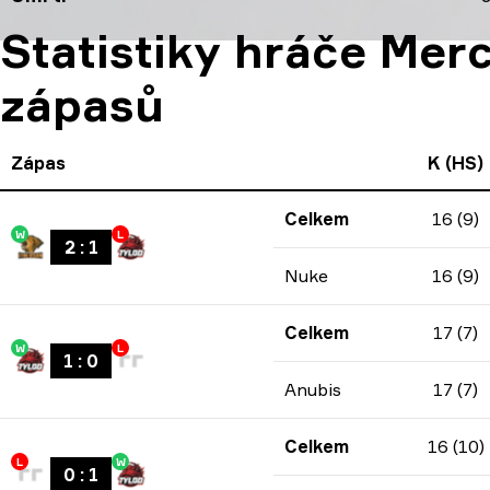
Statistiky hráče Mer
zápasů
Zápas
K (HS)
Celkem
16 (9)
W
L
2
:
1
Nuke
16 (9)
Celkem
17 (7)
W
L
1
:
0
Anubis
17 (7)
Celkem
16 (10)
L
W
0
:
1