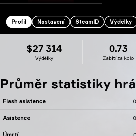
Profil
Nastavení
SteamID
Výdělky
Profil Mercury's
$27 314
0.73
Výdělky
Zabití za kolo
Průměr statistiky hr
Flash asistence
0
Asistence
0
Úmrtí
0