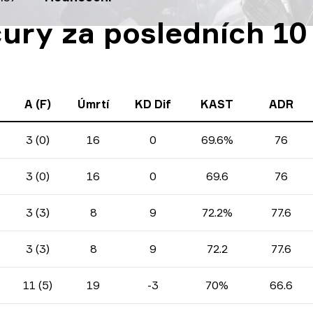
cury za posledních 10
A (F)
Úmrtí
KD Dif
KAST
ADR
3 (0)
16
0
69.6%
76
3 (0)
16
0
69.6
76
3 (3)
8
9
72.2%
77.6
3 (3)
8
9
72.2
77.6
11 (5)
19
-3
70%
66.6