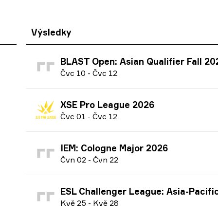
Výsledky
BLAST Open: Asian Qualifier Fall 20
Č
vc
10
-
Č
vc
12
XSE Pro League 2026
Č
vc
01
-
Č
vc
12
IEM: Cologne Major 2026
Č
vn
02
-
Č
vn
22
ESL Challenger League: Asia-Pacific Finals season 51 
K
vě
25
-
K
vě
28