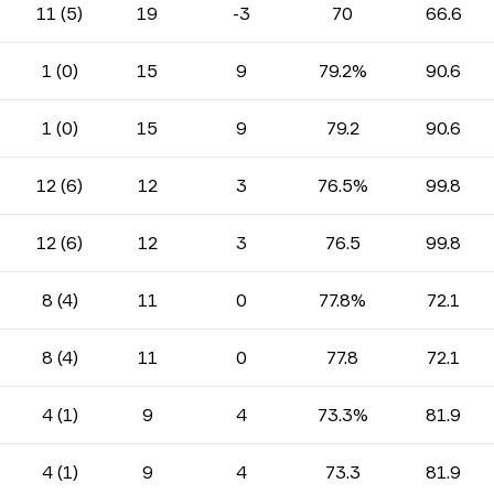
11 (5)
19
-3
70
66.6
1 (0)
15
9
79.2%
90.6
1 (0)
15
9
79.2
90.6
12 (6)
12
3
76.5%
99.8
12 (6)
12
3
76.5
99.8
8 (4)
11
0
77.8%
72.1
8 (4)
11
0
77.8
72.1
4 (1)
9
4
73.3%
81.9
4 (1)
9
4
73.3
81.9