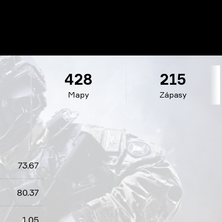
428
215
Mapy
Zápasy
73.67
80.37
1.05