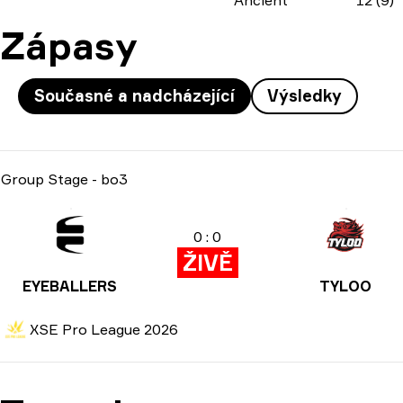
Ancient
12 (9)
Zápasy
Současné a nadcházející
Výsledky
Group Stage
-
bo3
0 : 0
ŽIVĚ
EYEBALLERS
TYLOO
XSE Pro League 2026