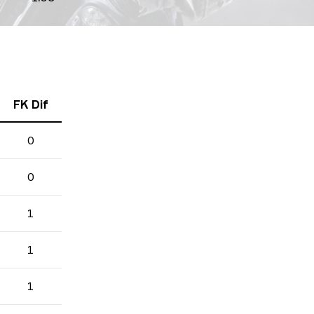
FK Dif
0
0
1
1
1