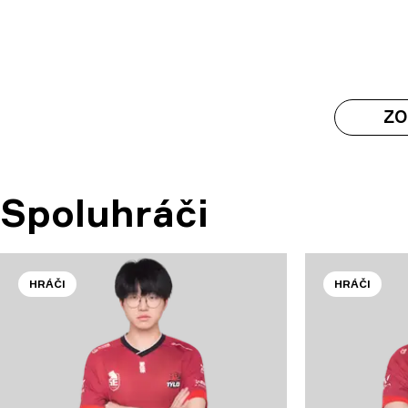
ZO
Spoluhráči
HRÁČI
HRÁČI