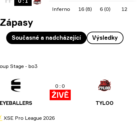
0
:
1
Inferno
16 (8)
6 (0)
12
Zápasy
Současné a nadcházející
Výsledky
oup Stage
-
bo3
0 : 0
ŽIVĚ
EYEBALLERS
TYLOO
XSE Pro League 2026