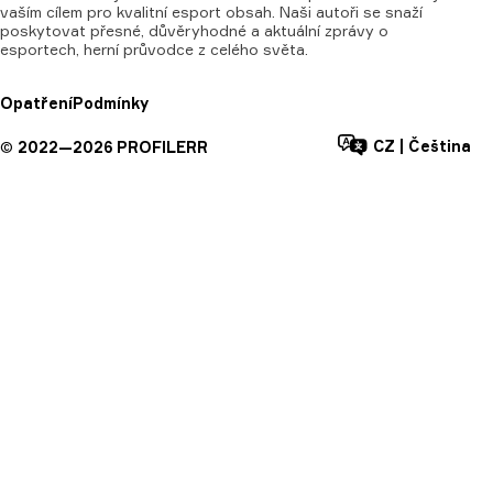
vaším cílem pro kvalitní esport obsah. Naši autoři se snaží
poskytovat přesné, důvěryhodné a aktuální zprávy o
esportech, herní průvodce z celého světa.
Opatření
Podmínky
CZ
|
Čeština
©
2022—
2026
PROFILERR