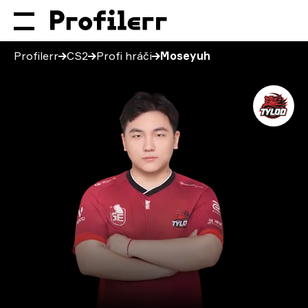
Profilerr
CS2
Profi hráči
Moseyuh