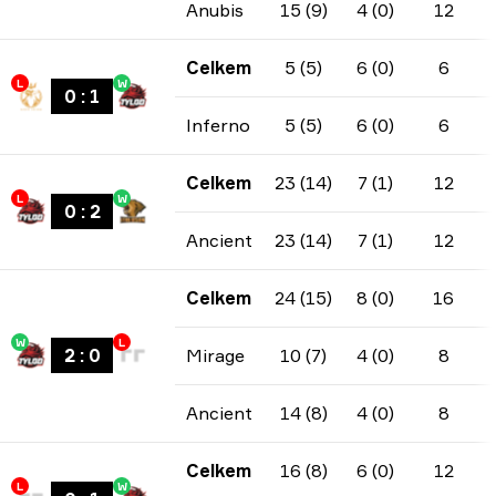
Anubis
15 (9)
4 (0)
12
Celkem
5 (5)
6 (0)
6
L
W
0
:
1
Inferno
5 (5)
6 (0)
6
Celkem
23 (14)
7 (1)
12
L
W
0
:
2
Ancient
23 (14)
7 (1)
12
Celkem
24 (15)
8 (0)
16
W
L
2
:
0
Mirage
10 (7)
4 (0)
8
Ancient
14 (8)
4 (0)
8
Celkem
16 (8)
6 (0)
12
L
W