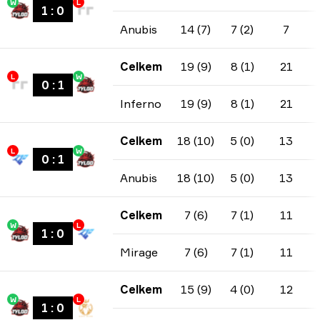
W
L
1
:
0
Anubis
14 (7)
7 (2)
7
Celkem
19 (9)
8 (1)
21
L
W
0
:
1
Inferno
19 (9)
8 (1)
21
Celkem
18 (10)
5 (0)
13
L
W
0
:
1
Anubis
18 (10)
5 (0)
13
Celkem
7 (6)
7 (1)
11
W
L
1
:
0
Mirage
7 (6)
7 (1)
11
Celkem
15 (9)
4 (0)
12
W
L
1
:
0