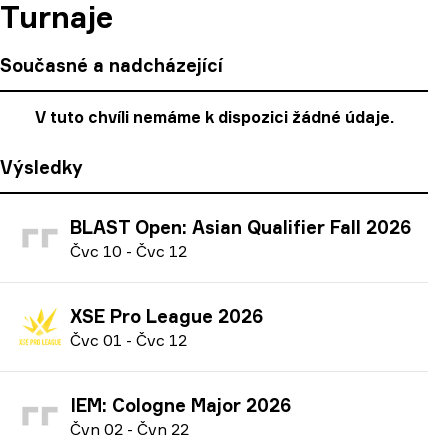
Turnaje
Současné a nadcházející
V tuto chvíli nemáme k dispozici žádné údaje.
Výsledky
BLAST Open: Asian Qualifier Fall 2026
Č
vc
10
-
Č
vc
12
XSE Pro League 2026
Č
vc
01
-
Č
vc
12
IEM: Cologne Major 2026
Č
vn
02
-
Č
vn
22