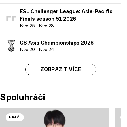
ESL Challenger League: Asia-Pacific
Finals season 51 2026
K
vě
25
-
K
vě
28
CS Asia Championships 2026
K
vě
20
-
K
vě
24
ZOBRAZIT VÍCE
Spoluhráči
HRÁČI
H