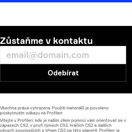
KOMENTÁŘ:
Zůstaňme v kontaktu
Odebírat
Všechna
práva
vyhrazena.
Použití
materiálů
je
povoleno
poskytnutím
odkazu
na
Profilerr.
Vítejte v Profilerr, kde je naším cílem pomoci vám orientovat se v
zápasech CS2, v profi týmech CS2, hráčích CS2 a dalších
věcech souvisejících s trhem CS2 na této planetě. Profilerr je