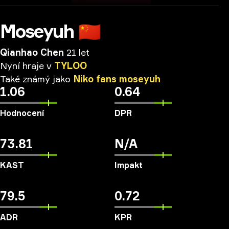
Moseyuh
🇨🇳
Qianhao Chen
21 let
Nyní
hraje
v
TYLOO
Také
známý
jako
Niko
fans
moseyuh
1.06
0.64
Hodnocení
DPR
73.81
N/A
KAST
Impakt
79.5
0.72
ADR
KPR