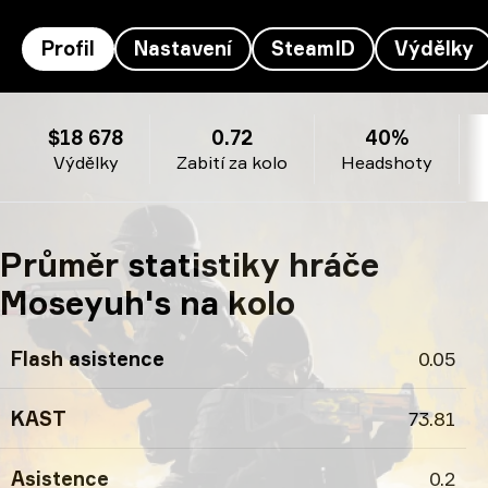
Profil
Nastavení
SteamID
Výdělky
Profil Moseyuh's
$18 678
0.72
40%
Výdělky
Zabití za kolo
Headshoty
Průměr statistiky hráče
Moseyuh's na kolo
Flash asistence
0.05
KAST
73.81
Asistence
0.2