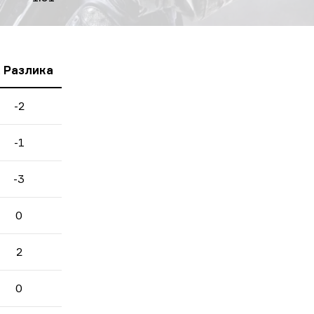
 Разлика
-2
-1
-3
0
2
0