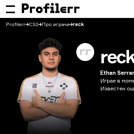
Profilerr
CS2
Про играчи
reck
rec
Ethan Serra
Играе
в
мом
Известен
ощ