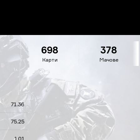
8
698
378
Карти
Мачове
71.36
75.25
1.01