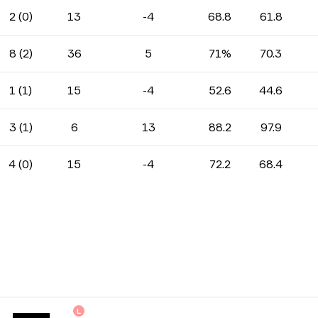
2 (0)
13
-4
68.8
61.8
8 (2)
36
5
71%
70.3
1 (1)
15
-4
52.6
44.6
3 (1)
6
13
88.2
97.9
4 (0)
15
-4
72.2
68.4
L