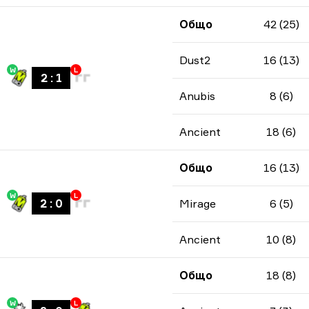
Общо
42 (25)
Dust2
16 (13)
W
L
2
:
1
Anubis
8 (6)
Ancient
18 (6)
Общо
16 (13)
W
L
2
:
0
Mirage
6 (5)
Ancient
10 (8)
Общо
18 (8)
W
L