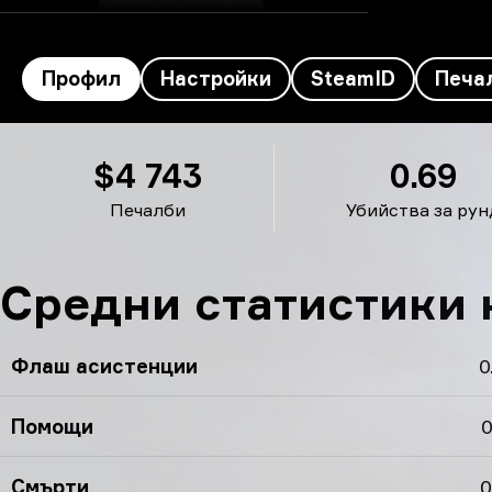
Профил
Настройки
SteamID
Печа
Профил на reck’s
$4 743
0.69
Печалби
Убийства за рун
Средни статистики н
Флаш асистенции
0
Помощи
0
Смърти
0