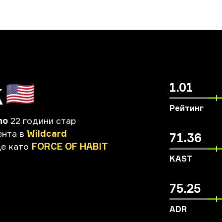
k
🇺🇸
1.01
Рейтинг
no
22 години стар
ента
в
Wildcard
71.36
е
като
FORCE
OF
HABIT
KAST
75.25
ADR