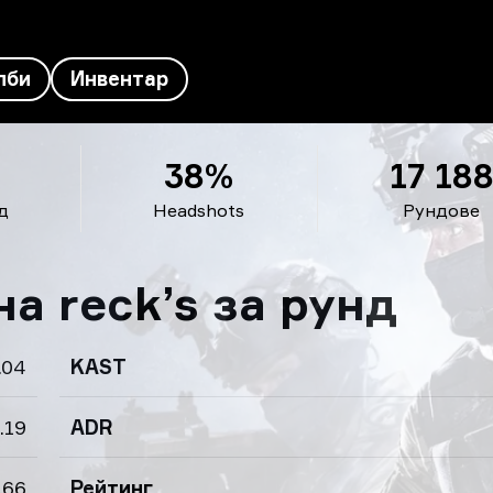
лби
Инвентар
38%
17 18
д
Headshots
Рундове
а reck’s за рунд
.04
KAST
.19
ADR
.66
Рейтинг