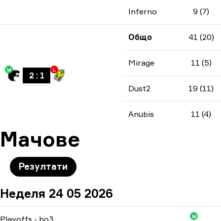
Inferno
9 (7)
Общо
41 (20)
Mirage
11 (5)
W
L
2
:
1
Dust2
19 (11)
Anubis
11 (4)
Мачове
Резултати
Неделя 24 05 2026
W
Playoffs
-
bo3