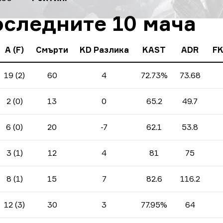
оследните 10 мача
A (F)
Смърти
KD Разлика
KAST
ADR
FK
19 (2)
60
4
72.73%
73.68
2 (0)
13
0
65.2
49.7
6 (0)
20
-7
62.1
53.8
3 (1)
12
4
81
75
8 (1)
15
7
82.6
116.2
12 (3)
30
3
77.95%
64