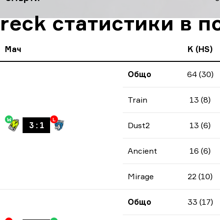
reck статистики в п
Мач
K (HS)
Общо
64 (30)
Train
13 (8)
W
L
3
:
1
Dust2
13 (6)
Ancient
16 (6)
Mirage
22 (10)
Общо
33 (17)