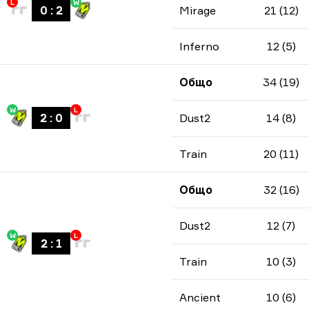
L
W
0
:
2
Mirage
21 (12)
Inferno
12 (5)
Общо
34 (19)
W
L
2
:
0
Dust2
14 (8)
Train
20 (11)
Общо
32 (16)
Dust2
12 (7)
W
L
2
:
1
Train
10 (3)
Ancient
10 (6)