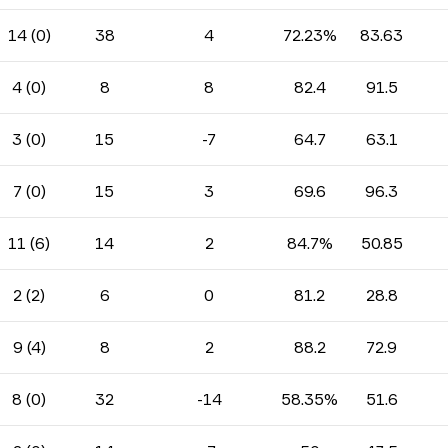
14 (0)
38
4
72.23%
83.63
4 (0)
8
8
82.4
91.5
3 (0)
15
-7
64.7
63.1
7 (0)
15
3
69.6
96.3
11 (6)
14
2
84.7%
50.85
2 (2)
6
0
81.2
28.8
9 (4)
8
2
88.2
72.9
8 (0)
32
-14
58.35%
51.6