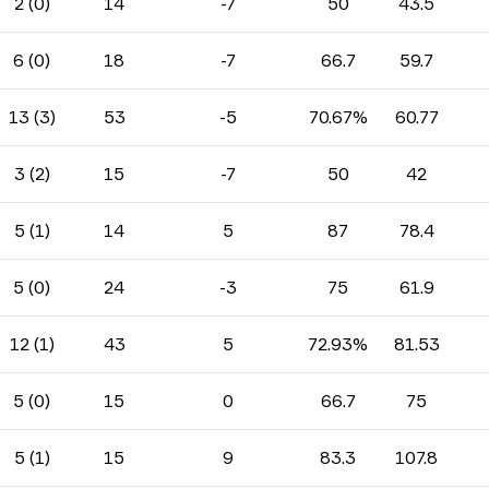
2 (0)
14
-7
50
43.5
6 (0)
18
-7
66.7
59.7
13 (3)
53
-5
70.67%
60.77
3 (2)
15
-7
50
42
5 (1)
14
5
87
78.4
5 (0)
24
-3
75
61.9
12 (1)
43
5
72.93%
81.53
5 (0)
15
0
66.7
75
5 (1)
15
9
83.3
107.8