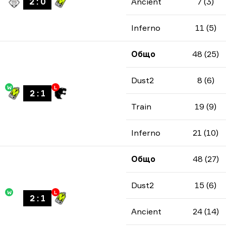
2
:
0
Ancient
7 (3)
Inferno
11 (5)
Общо
48 (25)
Dust2
8 (6)
W
L
2
:
1
Train
19 (9)
Inferno
21 (10)
Общо
48 (27)
Dust2
15 (6)
W
L
2
:
1
Ancient
24 (14)