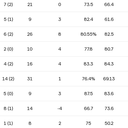
7 (2)
21
0
73.5
66.4
5 (1)
9
3
82.4
61.6
6 (2)
26
8
80.55%
82.5
2 (0)
10
4
77.8
80.7
4 (2)
16
4
83.3
84.3
14 (2)
31
1
76.4%
69.13
5 (0)
9
3
87.5
83.6
8 (1)
14
-4
66.7
73.6
1 (1)
8
2
75
50.2