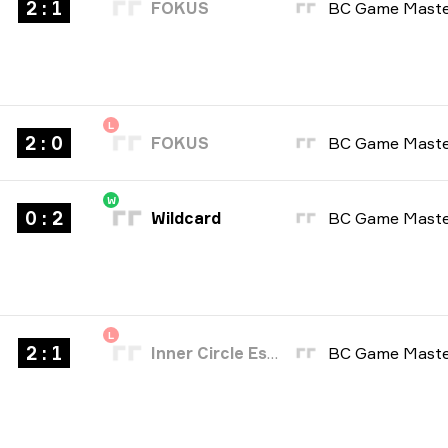
2 : 1
FOKUS
L
2 : 0
FOKUS
W
0 : 2
Wildcard
L
2 : 1
Inner Circle Esports