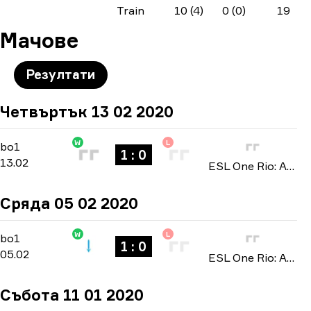
Train
10 (4)
0 (0)
19
Мачове
Резултати
Четвъртък 13 02 2020
W
L
North America Open Qualifier 4
-
bo1
bo1
1 : 0
13.02
ESL One Rio: Americas Minor Championship 2020
Сряда 05 02 2020
W
L
North America Open Qualifier 2
-
bo1
bo1
1 : 0
05.02
ESL One Rio: Americas Minor Championship 2020
Събота 11 01 2020