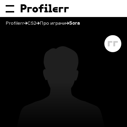
Profilerr
CS2
Про играчи
Sora