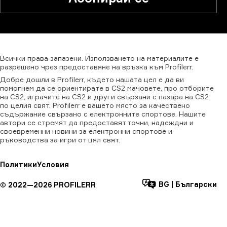
Всички
права
запазени.
Използването
на
материалите
е
разрешено
чрез
предоставяне
на
връзка
към
Profilerr.
Добре дошли в Profilerr, където нашата цел е да ви
помогнем да се ориентирате в CS2 мачовете, про отборите
на CS2, играчите на CS2 и други свързани с пазара на CS2
по целия свят. Profilerr е вашето място за качествено
съдържание свързано с електронните спортове. Нашите
автори се стремят да предоставят точни, надеждни и
своевременни новини за електронни спортове и
ръководства за игри от цял свят.
Политики
Условия
BG
|
Български
©
2022—
2026
PROFILERR