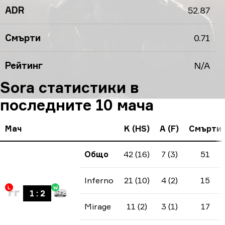
ADR
52.87
Смърти
0.71
Рейтинг
N/A
Sora статистики в
последните 10 мача
Мач
K (HS)
A (F)
Смърти
Общо
42 (16)
7 (3)
51
Inferno
21 (10)
4 (2)
15
L
W
1
:
2
Mirage
11 (2)
3 (1)
17