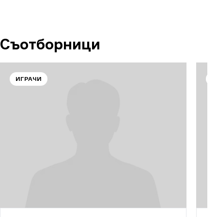
Съотборници
ИГРАЧИ
И