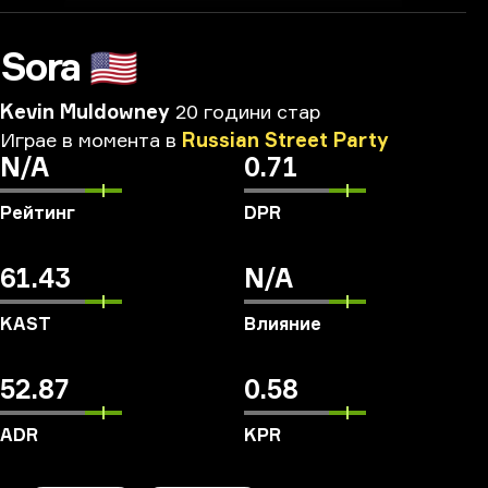
Sora
🇺🇸
Kevin Muldowney
20 години стар
Играе
в
момента
в
Russian
Street
Party
N/A
0.71
Рейтинг
DPR
61.43
N/A
KAST
Влияние
52.87
0.58
ADR
KPR