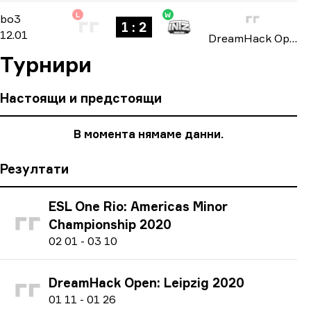
L
W
North American Open Qualifier
-
bo3
bo3
1 : 2
12.01
DreamHack Open: Leipzig 2020
Турнири
Настоящи и предстоящи
В момента нямаме данни.
Резултати
ESL One Rio: Americas Minor
Championship 2020
0
2
01
-
0
3
10
DreamHack Open: Leipzig 2020
0
1
11
-
0
1
26