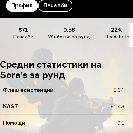
Профил
Печалби
Профил на Sora’s
$71
0.58
22%
Печалби
Убийства за рунд
Headshots
Средни статистики на
Sora’s за рунд
Флаш асистенции
0.04
KAST
61.43
Помощи
0.1