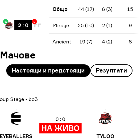
Общо
44 (17)
6 (3)
15
W
L
2
:
0
Mirage
25 (10)
2 (1)
9
Ancient
19 (7)
4 (2)
6
Мачове
Настоящи и предстоящи
Резултати
oup Stage
-
bo3
0 : 0
НА ЖИВО
EYEBALLERS
TYLOO