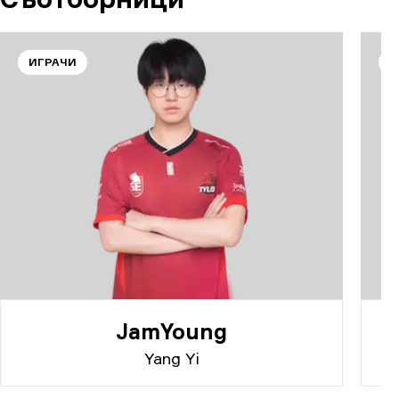
ИГРАЧИ
И
JamYoung
Yang Yi