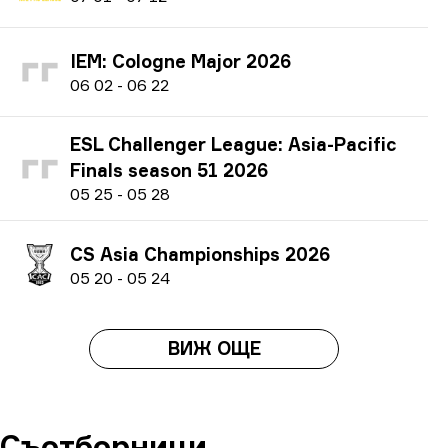
IEM: Cologne Major 2026
0
6
02
-
0
6
22
ESL Challenger League: Asia-Pacific
Finals season 51 2026
0
5
25
-
0
5
28
CS Asia Championships 2026
0
5
20
-
0
5
24
ВИЖ ОЩЕ
Съотборници