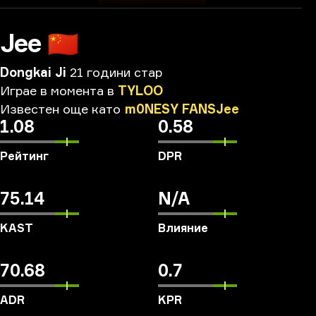
Jee
🇨🇳
Dongkai Ji
21 години стар
Играе
в
момента
в
TYLOO
Известен
още
като
m0NESY
FANSJee
1.08
0.58
Рейтинг
DPR
75.14
N/A
KAST
Влияние
70.68
0.7
ADR
KPR