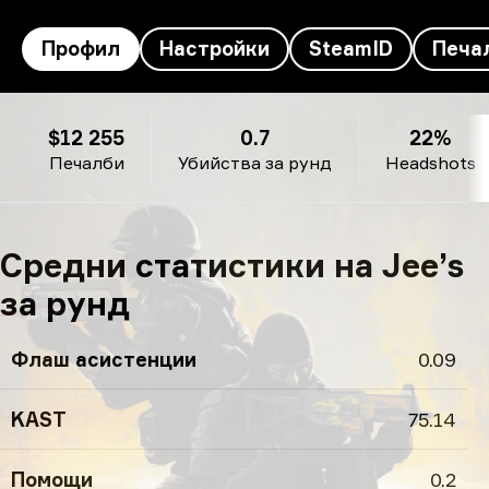
Профил
Настройки
SteamID
Печа
Профил на Jee’s
$12 255
0.7
22%
Печалби
Убийства за рунд
Headshots
Средни статистики на Jee’s
за рунд
Флаш асистенции
0.09
KAST
75.14
Помощи
0.2