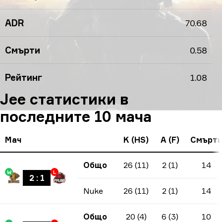
ADR
70.68
Смърти
0.58
Рейтинг
1.08
Jee статистики в
последните 10 мача
Мач
K (HS)
A (F)
Смърт
Общо
26 (11)
2 (1)
14
W
L
2
:
1
Nuke
26 (11)
2 (1)
14
Общо
20 (4)
6 (3)
10