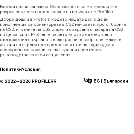
Всички
права
запазени.
Използването
на
материалите
е
разрешено
чрез
предоставяне
на
връзка
към
Profilerr.
Добре дошли в Profilerr, където нашата цел е да ви
помогнем да се ориентирате в CS2 мачовете, про отборите
на CS2, играчите на CS2 и други свързани с пазара на CS2
по целия свят. Profilerr е вашето място за качествено
съдържание свързано с електронните спортове. Нашите
автори се стремят да предоставят точни, надеждни и
своевременни новини за електронни спортове и
ръководства за игри от цял свят.
Политики
Условия
BG
|
Български
©
2022—
2026
PROFILERR