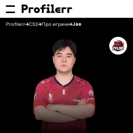
Profilerr
CS2
Про играчи
Jee