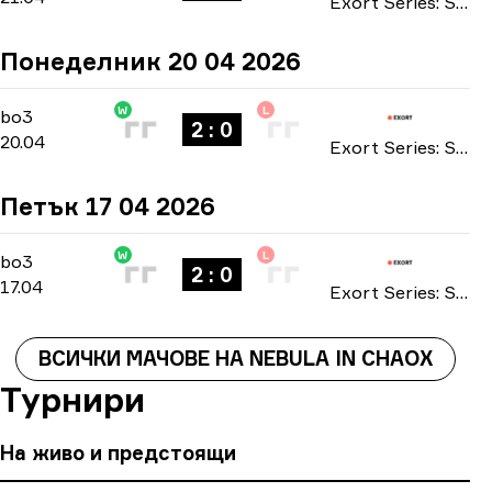
Exort Series: Season 25 2026
Понеделник 20 04 2026
W
L
Main Stage
-
bo3
bo3
2 : 0
20.04
Exort Series: Season 25 2026
Петък 17 04 2026
W
L
Main Stage
-
bo3
bo3
2 : 0
17.04
Exort Series: Season 25 2026
ВСИЧКИ МАЧОВЕ НА NEBULA IN CHAOX
Турнири
На живо и предстоящи