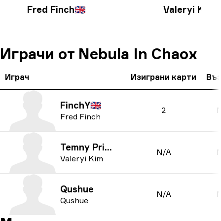
Fred Finch
🇬🇧
Valeryi Kim
Играчи от Nebula In Chaox
Играч
Изиграни карти
Въ
FinchY
🇬🇧
2
Fred Finch
Temny Prince
N/A
Valeryi Kim
Qushue
N/A
Qushue