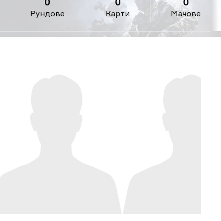
0
0
0
Рундове
Карти
Мачове