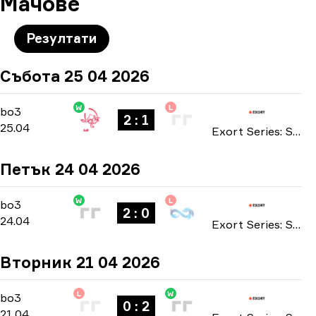
Мачове
Резултати
Събота 25 04 2026
W
L
Playoffs
-
bo3
bo3
2 : 1
25.04
Exort Series: Season 25 2026
Петък 24 04 2026
W
L
Playoffs
-
bo3
bo3
2 : 0
24.04
Exort Series: Season 25 2026
Вторник 21 04 2026
L
W
Main Stage
-
bo3
bo3
0 : 2
21.04