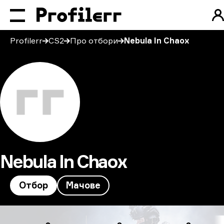
Profilerr
CS2
Про отбори
Nebula In Chaox
Nebula In Chaox
Отбор
Мачове
Nebula In Chaox