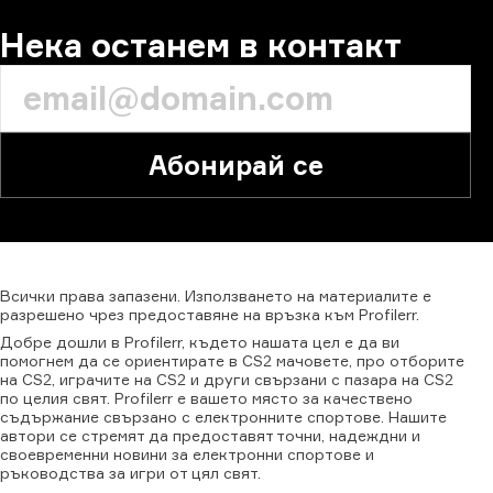
Нека останем в контакт
Абонирай се
Всички
права
запазени.
Използването
на
материалите
е
разрешено
чрез
предоставяне
на
връзка
към
Profilerr.
Добре дошли в Profilerr, където нашата цел е да ви
помогнем да се ориентирате в CS2 мачовете, про отборите
на CS2, играчите на CS2 и други свързани с пазара на CS2
по целия свят. Profilerr е вашето място за качествено
съдържание свързано с електронните спортове. Нашите
автори се стремят да предоставят точни, надеждни и
своевременни новини за електронни спортове и
ръководства за игри от цял свят.