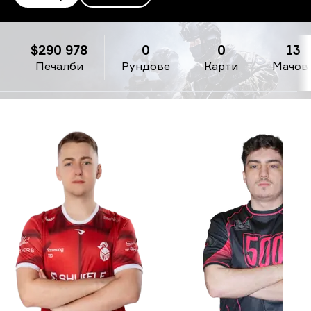
Monte
$290 978
0
0
13
Печалби
Рундове
Карти
Мачов