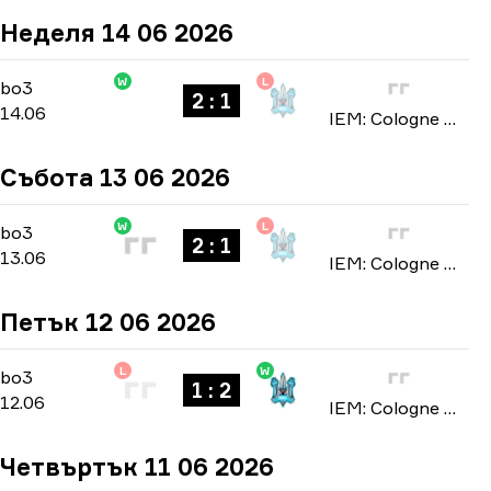
Неделя 14 06 2026
W
L
Stage 3
-
bo3
bo3
2 : 1
14.06
IEM: Cologne Major 2026
Събота 13 06 2026
W
L
Stage 3
-
bo3
bo3
2 : 1
13.06
IEM: Cologne Major 2026
Петък 12 06 2026
L
W
Stage 3
-
bo3
bo3
1 : 2
12.06
IEM: Cologne Major 2026
Четвъртък 11 06 2026