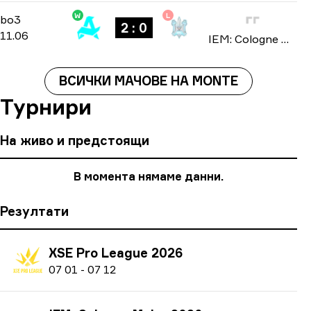
W
L
Stage 3
-
bo3
bo3
2 : 0
11.06
IEM: Cologne Major 2026
ВСИЧКИ МАЧОВЕ НА MONTE
Турнири
На живо и предстоящи
В момента нямаме данни.
Резултати
XSE Pro League 2026
0
7
01
-
0
7
12