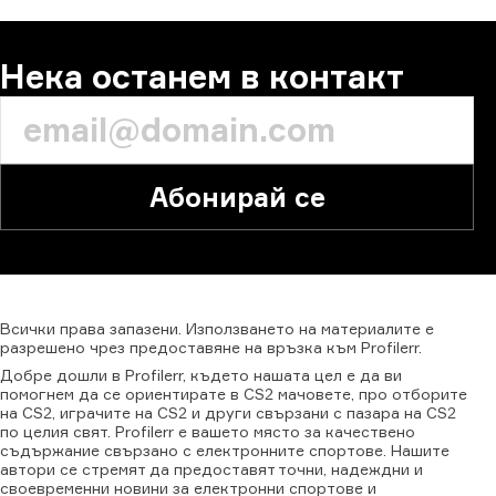
Нека останем в контакт
Абонирай се
Всички
права
запазени.
Използването
на
материалите
е
разрешено
чрез
предоставяне
на
връзка
към
Profilerr.
Добре дошли в Profilerr, където нашата цел е да ви
помогнем да се ориентирате в CS2 мачовете, про отборите
на CS2, играчите на CS2 и други свързани с пазара на CS2
по целия свят. Profilerr е вашето място за качествено
съдържание свързано с електронните спортове. Нашите
автори се стремят да предоставят точни, надеждни и
своевременни новини за електронни спортове и