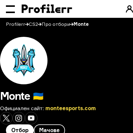
Profilerr
CS2
Про отбори
Monte
Monte
🇺🇦
Официален сайт
:
monteesports.com
Отбор
Мачове