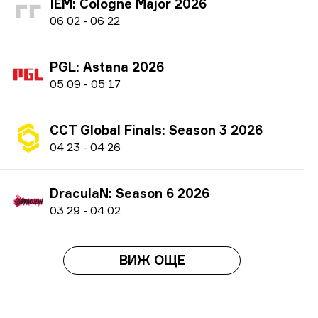
IEM: Cologne Major 2026
0
6
02
-
0
6
22
PGL: Astana 2026
0
5
09
-
0
5
17
CCT Global Finals: Season 3 2026
0
4
23
-
0
4
26
DraculaN: Season 6 2026
0
3
29
-
0
4
02
ВИЖ ОЩЕ