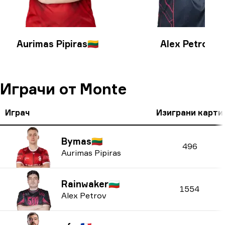
Aurimas Pipiras
🇱🇹
Alex Petrov
🇧🇬
Играчи от Monte
Играч
Изиграни карти
Bymas
🇱🇹
496
Aurimas Pipiras
Rainwaker
🇧🇬
1554
Alex Petrov