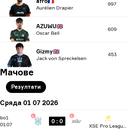
afro
🇫🇷
997
Aurélien Drapier
AZUWU
🇬🇧
609
Oscar Bell
Gizmy
🇬🇧
453
Jack von Spreckelsen
Мачове
Резултати
Сряда 01 07 2026
L
L
Group Stage
-
bo1
bo1
0 : 0
01.07
XSE Pro League 2026