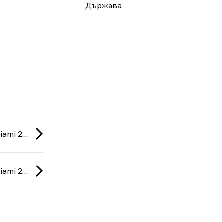
Държава
Fragadelphia: Miami 2026
Fragadelphia: Miami 2026