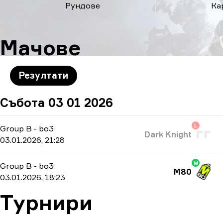
Рундове
Ка
Мачове
Резултати
Събота 03 01 2026
L
Group B
-
bo3
Dark Knight
03.01.2026, 21:28
W
Group B
-
bo3
M80
03.01.2026, 18:23
Турнири