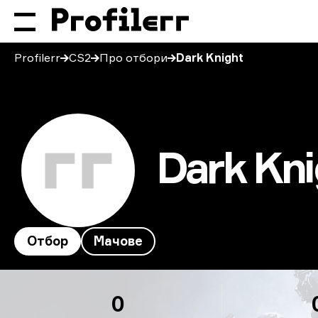
Profilerr
CS2
Про отбори
Dark Knight
Dark Kni
Отбор
Мачове
Dark Knight
0