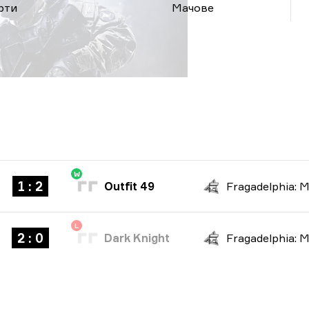
рти
Мачове
W
1 : 2
Outfit 49
L
2 : 0
Dark Knight