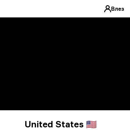
Влез
United States 🇺🇸