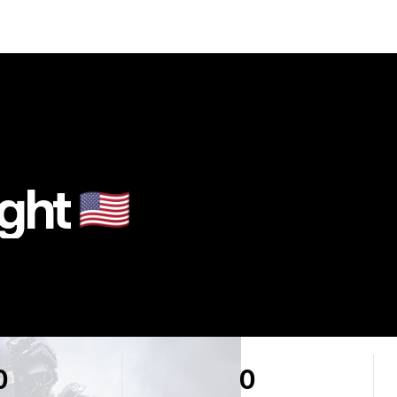
ght
🇺🇸
0
0