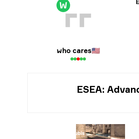
Инф
E
W
Инф
who cares
🇺🇸
ESEA: Advanc
Карта
Anubis