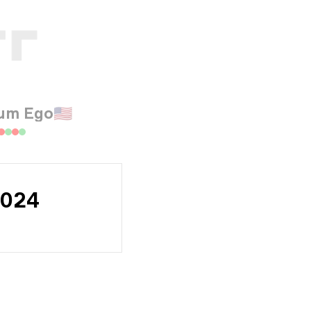
um Ego
🇺🇸
2024