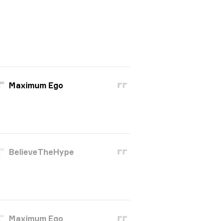
Maximum Ego
BelieveTheHype
Maximum Ego