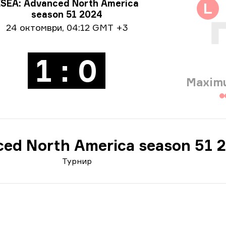
ормация за турнира
SEA: Advanced North America
L
season 51 2024
ормация за дата
24 октомври
,
04:12 GMT +3
1 : 0
Maxim
ed North America season 51 
Турнир