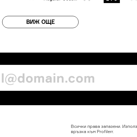
ВИЖ ОЩЕ
Всички
права
запазени.
Изпол
връзка
към
Profilerr.