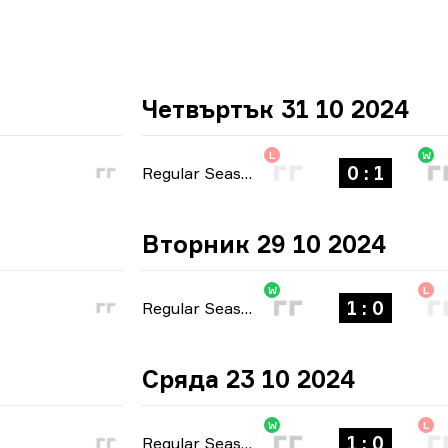
Четвъртък 31 10 2024
L
W
0 : 1
Regular Season
-
bo1
Вторник 29 10 2024
W
L
1 : 0
Regular Season
-
bo1
Сряда 23 10 2024
W
L
1 : 0
Regular Season
-
bo1