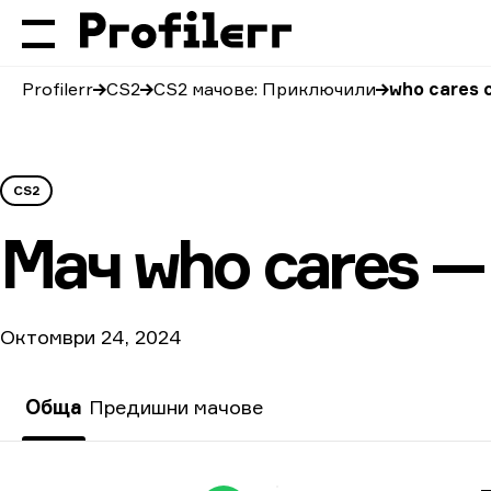
Profilerr
CS2
CS2 мачове: Приключили
who cares
CS2
Мач
who cares 
Октомври 24, 2024
Обща
Предишни мачове