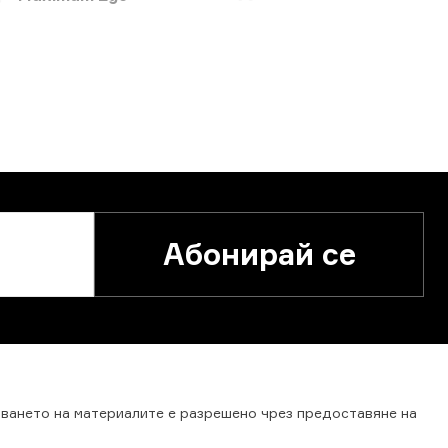
Абонирай се
зването
на
материалите
е
разрешено
чрез
предоставяне
на