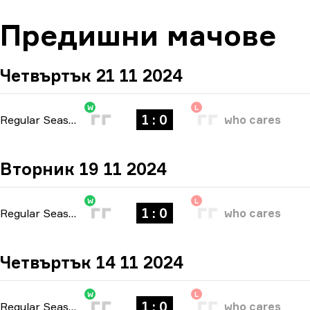
Предишни мачове
Четвъртък 21 11 2024
W
L
1 : 0
Regular Season
-
bo1
who cares
Вторник 19 11 2024
W
L
1 : 0
Regular Season
-
bo1
who cares
Четвъртък 14 11 2024
W
L
1 : 0
Regular Season
-
bo1
who cares