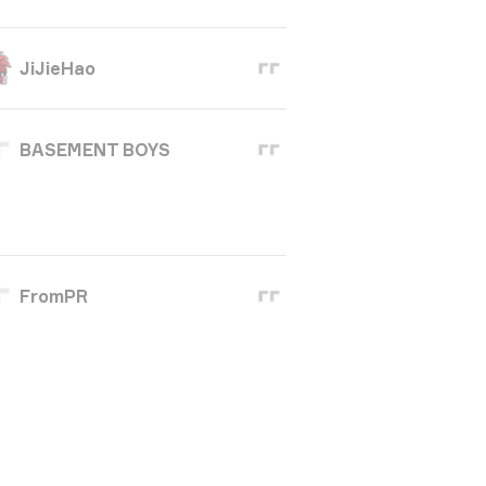
JiJieHao
BASEMENT BOYS
FromPR