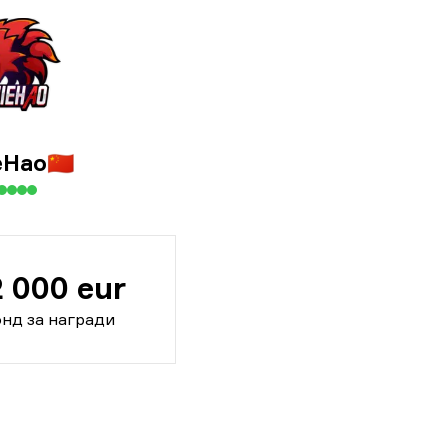
eHao
🇨🇳
2 000 eur
нд за награди