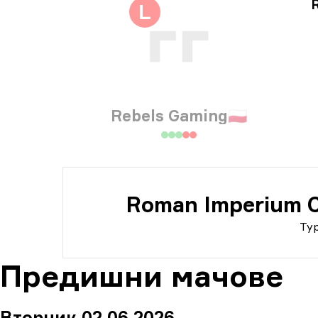
Инф
L
Инф
Rebels Gaming
🇵🇱
Roman Imperium C
Ту
Предишни мачове
Вторник 02 06 2026