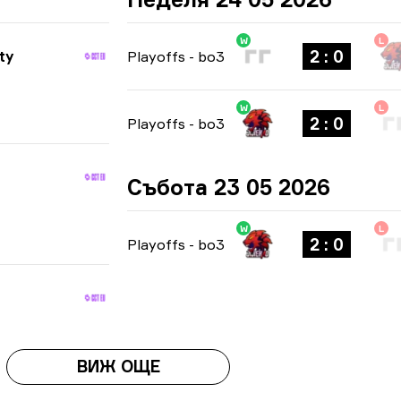
W
L
2 : 0
ty
Playoffs
-
bo3
W
L
2 : 0
Playoffs
-
bo3
Събота 23 05 2026
W
L
2 : 0
Playoffs
-
bo3
ВИЖ ОЩЕ