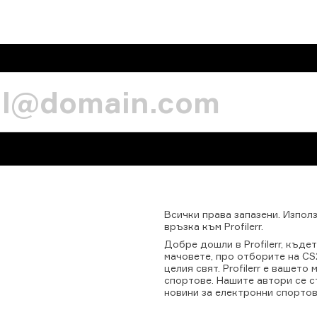
Всички
права
запазени.
Изпол
връзка
към
Profilerr.
Добре дошли в Profilerr, къде
мачовете, про отборите на CS2
целия свят. Profilerr е вашет
спортове. Нашите автори се с
новини за електронни спортов