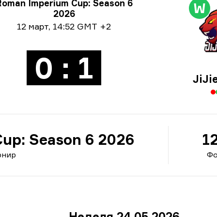
ормация за турнира
Roman Imperium Cup: Season 6
W
2026
ормация за дата
12 март
,
14:52 GMT +2
0 : 1
JiJi
up: Season 6 2026
1
рнир
Фо
Неделя 24 05 2026