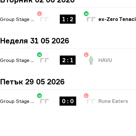
L
W
1 : 2
Group Stage
-
bo3
ex-Zero Tenaci
Неделя 31 05 2026
W
L
2 : 1
Group Stage
-
bo3
HAVU
Петък 29 05 2026
W
L
0 : 0
Group Stage
-
bo3
Rune Eaters