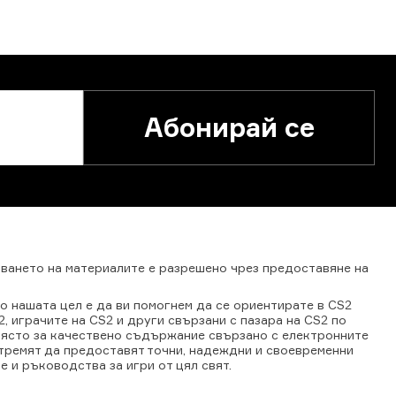
Абонирай се
зването
на
материалите
е
разрешено
чрез
предоставяне
на
то нашата цел е да ви помогнем да се ориентирате в CS2
, играчите на CS2 и други свързани с пазара на CS2 по
о място за качествено съдържание свързано с електронните
тремят да предоставят точни, надеждни и своевременни
е и ръководства за игри от цял свят.