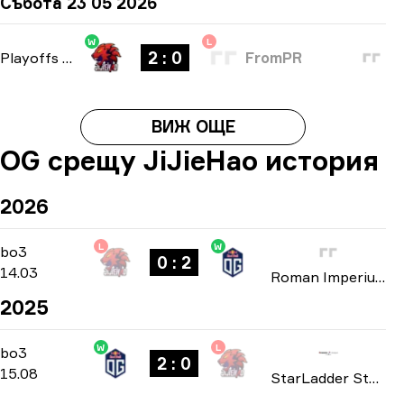
Събота 23 05 2026
W
L
2 : 0
Playoffs
-
bo3
FromPR
ВИЖ ОЩЕ
OG срещу JiJieHao история
2026
L
W
Playoffs
-
bo3
bo3
0 : 2
14.03
Roman Imperium Cup: Season 6 2026
2025
W
L
Group C
-
bo3
bo3
2 : 0
15.08
StarLadder StarSeries: European Qualifier Fall 2025