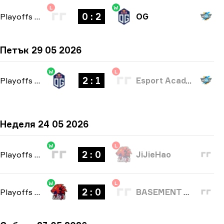
L
W
0 : 2
Playoffs
-
bo3
OG
Петък 29 05 2026
W
L
2 : 1
Playoffs
-
bo3
Esport Academy Copenhagen
Неделя 24 05 2026
W
L
2 : 0
Playoffs
-
bo3
JiJieHao
W
L
2 : 0
Playoffs
-
bo3
BASEMENT BOYS