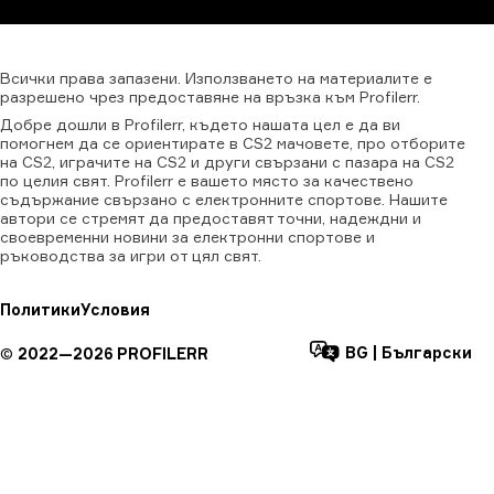
Всички
права
запазени.
Използването
на
материалите
е
разрешено
чрез
предоставяне
на
връзка
към
Profilerr.
Добре дошли в Profilerr, където нашата цел е да ви
помогнем да се ориентирате в CS2 мачовете, про отборите
на CS2, играчите на CS2 и други свързани с пазара на CS2
по целия свят. Profilerr е вашето място за качествено
съдържание свързано с електронните спортове. Нашите
автори се стремят да предоставят точни, надеждни и
своевременни новини за електронни спортове и
ръководства за игри от цял свят.
Политики
Условия
BG
|
Български
©
2022—
2026
PROFILERR