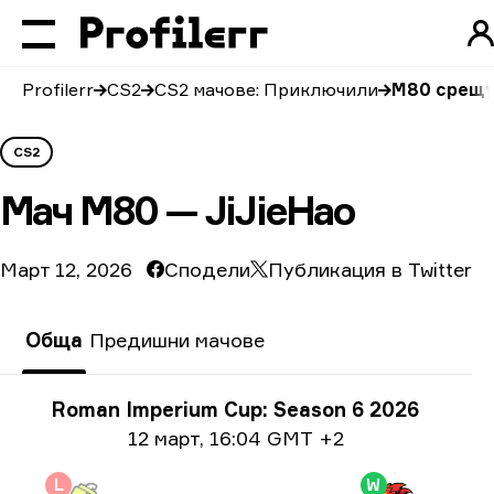
Profilerr
CS2
CS2 мачове: Приключили
M80 срещу
CS2
Мач
M80 — JiJieHao
Март 12, 2026
Сподели
Публикация в Twitter
Обща
Предишни мачове
Информация за турнира
Roman Imperium Cup: Season 6 2026
Информация за дата
12 март
,
16:04 GMT +2
L
W