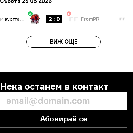
Събота 23 05 2026
W
L
2 : 0
Playoffs
-
bo3
FromPR
ВИЖ ОЩЕ
Нека останем в контакт
Абонирай се