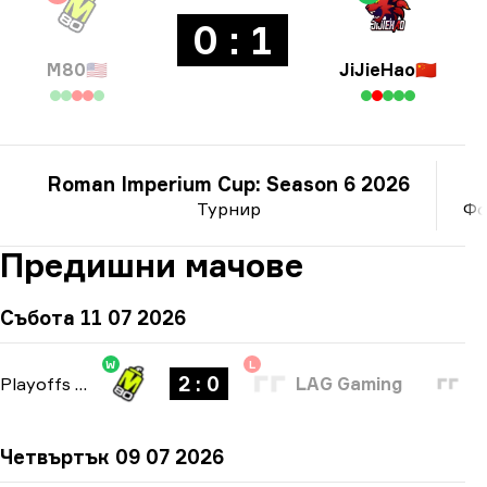
0 : 1
M80
🇺🇸
JiJieHao
🇨🇳
Roman Imperium Cup: Season 6 2026
Турнир
Фо
Предишни мачове
Събота 11 07 2026
W
L
2 : 0
Playoffs
-
bo3
LAG Gaming
Четвъртък 09 07 2026