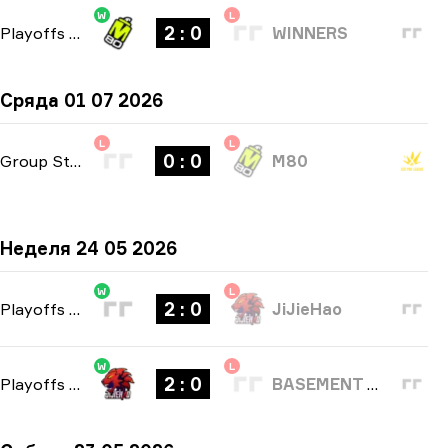
W
L
2 : 0
Playoffs
-
bo3
WINNERS
Сряда 01 07 2026
L
L
0 : 0
Group Stage
-
bo1
M80
Неделя 24 05 2026
W
L
2 : 0
Playoffs
-
bo3
JiJieHao
W
L
2 : 0
Playoffs
-
bo3
BASEMENT BOYS