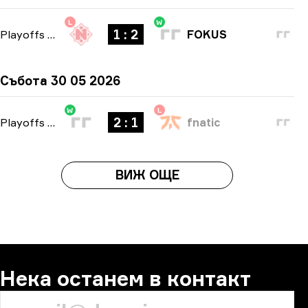
L
W
1 : 2
Playoffs
-
bo3
FOKUS
Събота 30 05 2026
W
L
2 : 1
Playoffs
-
bo3
fnatic
ВИЖ ОЩЕ
Нека останем в контакт