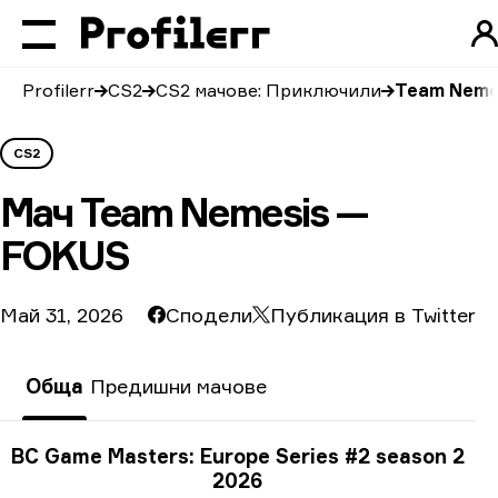
Profilerr
CS2
CS2 мачове: Приключили
Team Neme
CS2
Мач
Team Nemesis —
FOKUS
Май 31, 2026
Сподели
Публикация в Twitter
Обща
Предишни мачове
Информация за турнира
BC Game Masters: Europe Series #2 season 2
2026