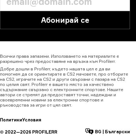
Абонирай се
Всички
права
запазени.
Използването
на
материалите
е
разрешено
чрез
предоставяне
на
връзка
към
Profilerr.
Добре дошли в Profilerr, където нашата цел е да ви
помогнем да се ориентирате в CS2 мачовете, про отборите
на CS2, играчите на CS2 и други свързани с пазара на CS2
по целия свят. Profilerr е вашето място за качествено
съдържание свързано с електронните спортове. Нашите
автори се стремят да предоставят точни, надеждни и
своевременни новини за електронни спортове и
ръководства за игри от цял свят.
Политики
Условия
BG
|
Български
©
2022—
2026
PROFILERR