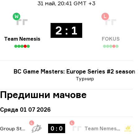
Информация за дата
31 май
,
20:41 GMT +3
W
L
2 : 1
Team Nemesis
FOKUS
BC Game Masters: Europe Series #2 season 
Турнир
Предишни мачове
Сряда 01 07 2026
L
L
0 : 0
Group Stage
-
bo1
Team Nemesis