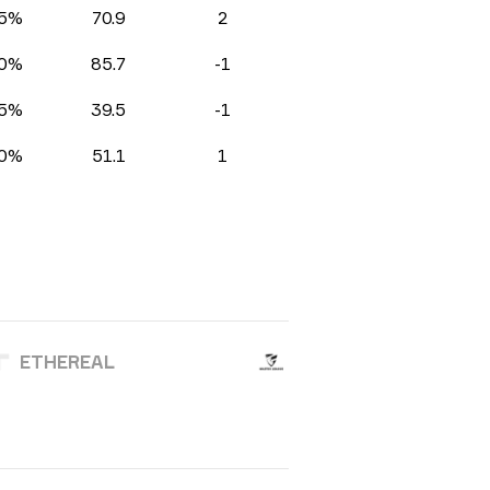
5%
70.9
2
0%
85.7
-1
5%
39.5
-1
0%
51.1
1
ETHEREAL