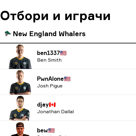
Отбори и играчи
New England Whalers
ben1337
🇺🇸
Ben Smith
PwnAlone
🇺🇸
Josh Pigue
djay
🇨🇦
Jonathan Dallal
bew
🇺🇸