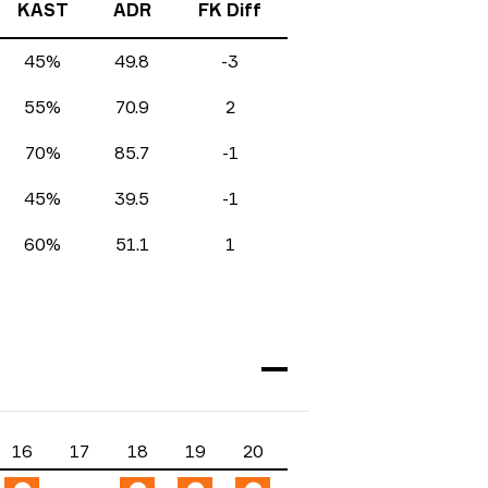
KAST
ADR
FK Diff
45%
49.8
-3
55%
70.9
2
70%
85.7
-1
45%
39.5
-1
60%
51.1
1
16
17
18
19
20