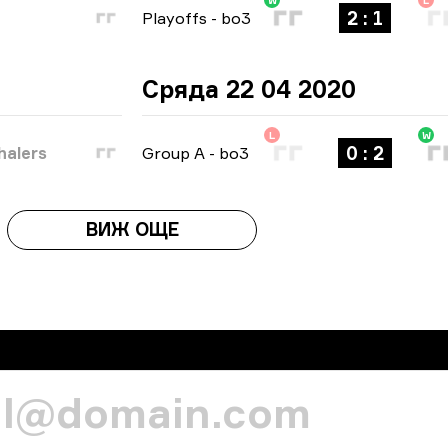
W
L
2 : 1
Playoffs
-
bo3
Сряда 22 04 2020
L
W
0 : 2
halers
Group A
-
bo3
ВИЖ ОЩЕ