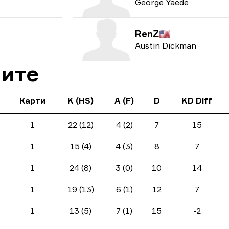
George Yaede
RenZ
🇺🇸
Austin Dickman
чите
Карти
K (HS)
A (F)
D
KD Diff
1
22 (12)
4 (2)
7
15
1
15 (4)
4 (3)
8
7
1
24 (8)
3 (0)
10
14
1
19 (13)
6 (1)
12
7
1
13 (5)
7 (1)
15
-2