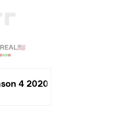
REAL
🇺🇸
ason 4 2020
$15 000
Фонд за награди