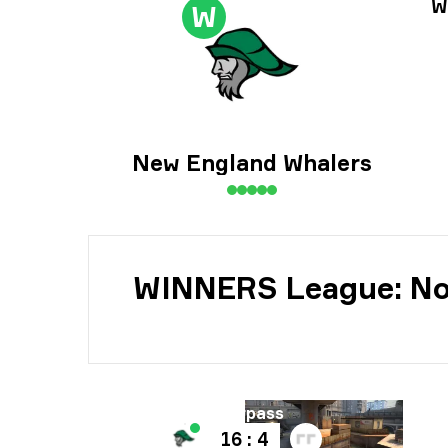
Инф
W
W
Инф
New England Whalers
WINNERS League: Nor
Карта
Overpass
16 : 4