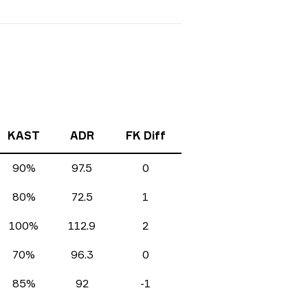
KAST
ADR
FK Diff
90%
97.5
0
80%
72.5
1
100%
112.9
2
70%
96.3
0
85%
92
-1