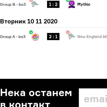
L
W
1 : 2
Group B
-
bo3
Mythic
Вторник 10 11 2020
W
L
2 : 1
Group A
-
bo3
New England W
Нека останем
в контакт