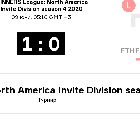
ормация за турнира
INNERS League: North America
L
Invite Division season 4 2020
ормация за дата
09 юни
,
05:16 GMT +3
1 : 0
ETHE
th America Invite Division se
Турнир