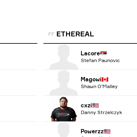
ETHEREAL
Lacore
🇷🇸
Stefan Paunovic
Magowi
🇨🇦
Shawn O'Malley
cxzi
🇺🇸
Danny Strzelczyk
Powerzz
🇺🇸