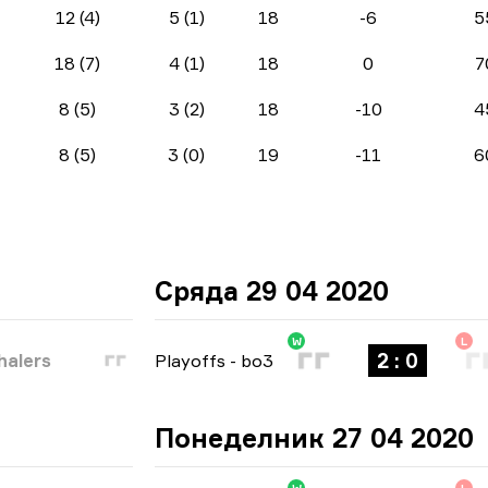
12 (4)
5 (1)
18
-6
5
18 (7)
4 (1)
18
0
7
8 (5)
3 (2)
18
-10
4
8 (5)
3 (0)
19
-11
6
Сряда 29 04 2020
W
L
2 : 0
halers
Playoffs
-
bo3
Понеделник 27 04 2020