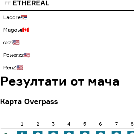
ETHEREAL
Lacore
🇷🇸
Magowi
🇨🇦
cxzi
🇺🇸
Powerzz
🇺🇸
RenZ
🇺🇸
Резултати от мача
Карта
Overpass
1
2
3
4
5
6
7
8