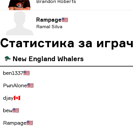
Brandon Roberts
Rampage
🇺🇸
Ramal Silva
Статистика за игра
New England Whalers
ben1337
🇺🇸
PwnAlone
🇺🇸
djay
🇨🇦
bew
🇺🇸
Rampage
🇺🇸