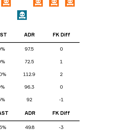
ST
ADR
FK Diff
0%
97.5
0
0%
72.5
1
0%
112.9
2
0%
96.3
0
5%
92
-1
AST
ADR
FK Diff
5%
49.8
-3