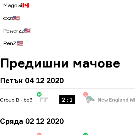
Magowi
🇨🇦
cxzi
🇺🇸
Powerzz
🇺🇸
RenZ
🇺🇸
Предишни мачове
Петък 04 12 2020
W
L
2 : 1
Group B
-
bo3
New England W
Сряда 02 12 2020