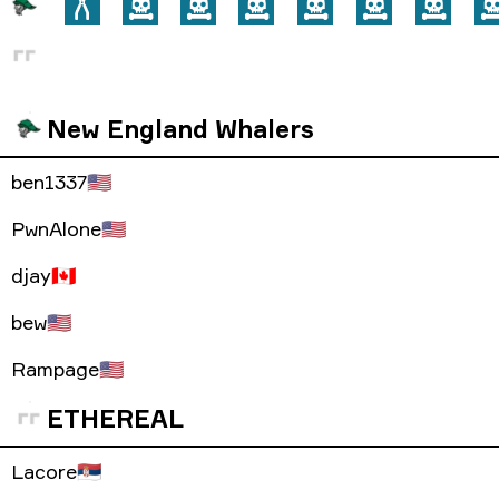
New England Whalers
ben1337
🇺🇸
PwnAlone
🇺🇸
djay
🇨🇦
bew
🇺🇸
Rampage
🇺🇸
ETHEREAL
Lacore
🇷🇸