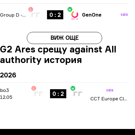
L
W
0 : 2
Group D
-
bo3
GenOne
ВИЖ ОЩЕ
G2 Ares срещу against All
authority история
2026
L
W
Group B
-
bo3
bo3
0 : 2
12.05
CCT Europe Closed Qualifier: Series #2 2026