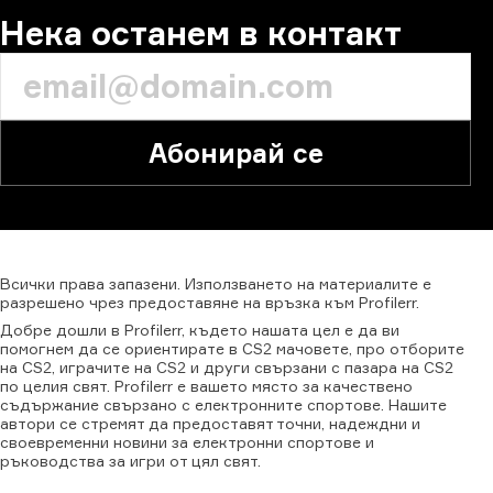
Нека останем в контакт
Абонирай се
Всички
права
запазени.
Използването
на
материалите
е
разрешено
чрез
предоставяне
на
връзка
към
Profilerr.
Добре дошли в Profilerr, където нашата цел е да ви
помогнем да се ориентирате в CS2 мачовете, про отборите
на CS2, играчите на CS2 и други свързани с пазара на CS2
по целия свят. Profilerr е вашето място за качествено
съдържание свързано с електронните спортове. Нашите
автори се стремят да предоставят точни, надеждни и
своевременни новини за електронни спортове и
ръководства за игри от цял свят.