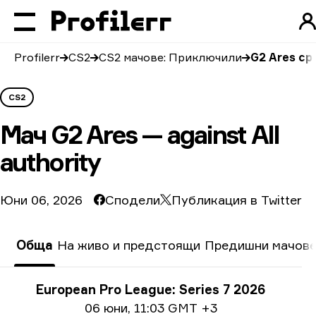
Profilerr
CS2
CS2 мачове: Приключили
G2 Ares сре
CS2
Мач
G2 Ares — against All
authority
Юни 06, 2026
Сподели
Публикация в Twitter
Обща
На живо и предстоящи
Предишни мачов
Информация за турнира
European Pro League: Series 7 2026
Информация за дата
06 юни
,
11:03 GMT +3