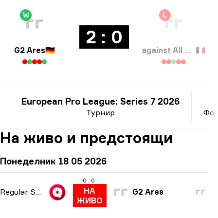
W
L
2 : 0
G2 Ares
🇩🇪
against All authority
🇫🇷
European Pro League: Series 7 2026
Турнир
Фон
На живо и предстоящи
Понеделник 18 05 2026
0 : 0
НА
Regular Season
G2 Ares
ЖИВО