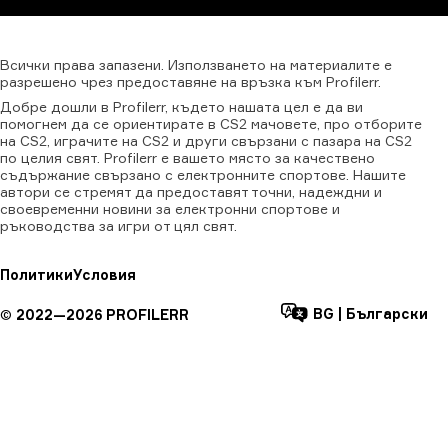
Всички
права
запазени.
Използването
на
материалите
е
разрешено
чрез
предоставяне
на
връзка
към
Profilerr.
Добре дошли в Profilerr, където нашата цел е да ви
помогнем да се ориентирате в CS2 мачовете, про отборите
на CS2, играчите на CS2 и други свързани с пазара на CS2
по целия свят. Profilerr е вашето място за качествено
съдържание свързано с електронните спортове. Нашите
автори се стремят да предоставят точни, надеждни и
своевременни новини за електронни спортове и
ръководства за игри от цял свят.
Политики
Условия
BG
|
Български
©
2022—
2026
PROFILERR