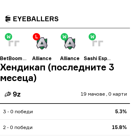
EYEBALLERS
W
L
W
W
BetBoom Team
Alliance
Alliance
Sashi Esport
Хендикап (последните 3
месеца)
9z
19
мачове
,
0
карти
3 - 0 победи
5.3%
2 - 0 победи
15.8%