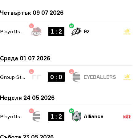
Четвъртък 09 07 2026
L
W
1 : 2
Playoffs
-
bo3
9z
Сряда 01 07 2026
L
L
0 : 0
Group Stage
-
bo1
EYEBALLERS
Неделя 24 05 2026
L
W
1 : 2
Playoffs
-
bo3
Alliance
Събота 23 05 2026