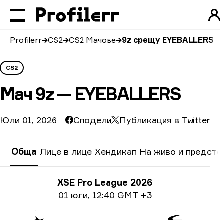
Profilerr
CS2
CS2 Мачове
9z срещу EYEBALLERS
CS2
Мач
9z — EYEBALLERS
Юли 01, 2026
Сподели
Публикация в Twitter
Обща
Лице в лице
Хендикап
На живо и предст
Информация за турнира
XSE Pro League 2026
Информация за дата
01 юли
,
12:40 GMT +3