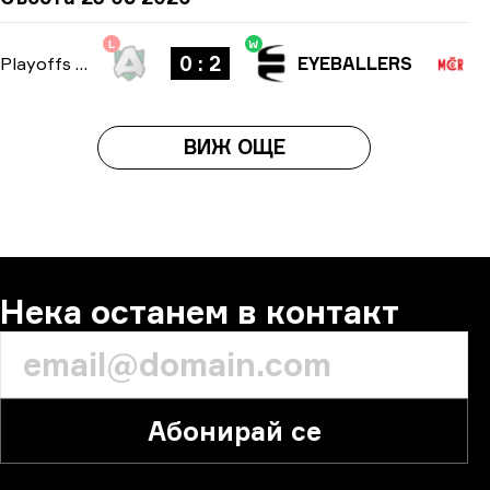
L
W
0 : 2
Playoffs
-
bo3
EYEBALLERS
ВИЖ ОЩЕ
Нека останем в контакт
Абонирай се