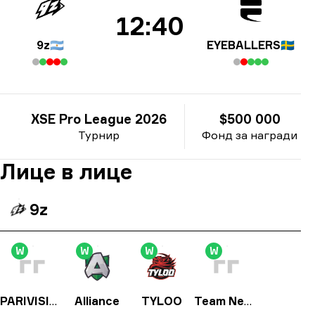
12:40
9z
🇦🇷
EYEBALLERS
🇸🇪
XSE Pro League 2026
$500 000
Турнир
Фонд за награди
Лице в лице
9z
W
W
W
W
PARIVISION
Alliance
TYLOO
Team Nemesis