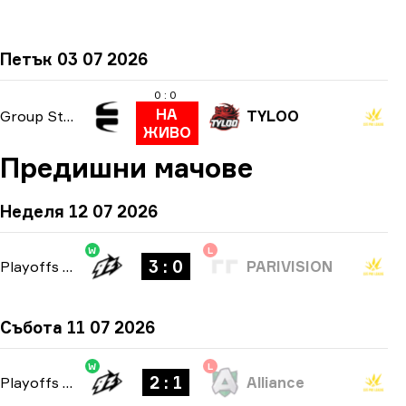
Петък 03 07 2026
0 : 0
НА
Group Stage
TYLOO
ЖИВО
Предишни мачове
Неделя 12 07 2026
W
L
3 : 0
Playoffs
-
bo5
PARIVISION
Събота 11 07 2026
W
L
2 : 1
Playoffs
-
bo3
Alliance