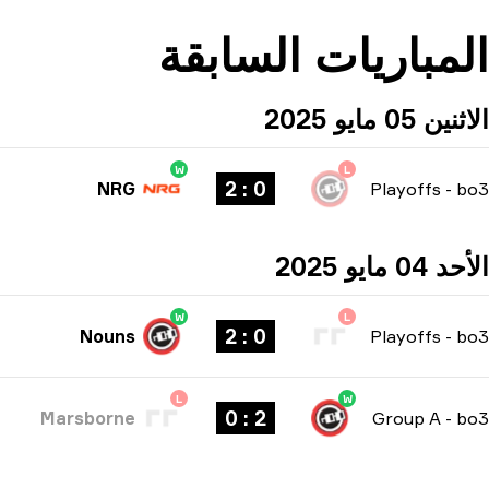
المباريات السابقة
الاثنين 05 مايو 2025
W
L
0 : 2
NRG
Playoffs
-
bo3
الأحد 04 مايو 2025
W
L
0 : 2
Nouns
Playoffs
-
bo3
L
W
2 : 0
Marsborne
Group A
-
bo3