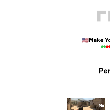
🇺🇸
Make Y
Per
Mirag