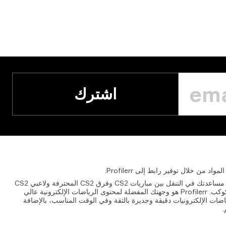
اشترك
المواد
من
خلال
توفير
رابط
إلى
Profilerr.
مرحبًا بك في Profilerr حيث هدفنا هو مساعدتك في التنقل بين مباريات CS2 وفرق CS2 المحترفة ولاعبي CS2
وغيرهم المتعلقين بسوق CS2 على الكوكب. Profilerr هو وجهتك المفضلة لمحتوى الرياضات الإلكترونية عالي
رياضات الإلكترونيات دقيقة وجديرة بالثقة وفي الوقت المناسب، بالإضافة
.