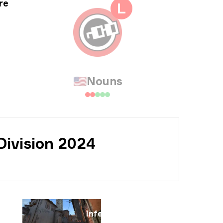
معلو
re
L
معلوم
🇺🇸
Nouns
Division 2024
الخريطة
ال
Inferno