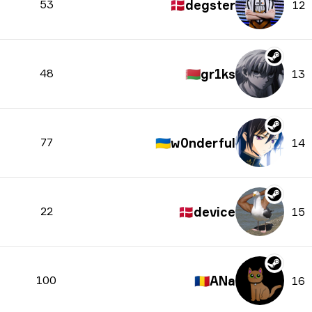
53
🇩🇰
degster
12
48
🇧🇾
gr1ks
13
77
🇺🇦
w0nderful
14
22
🇩🇰
device
15
100
🇷🇴
ANa
16