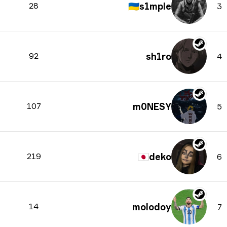
28
🇺🇦
s1mple
3
92
sh1ro
4
107
m0NESY
5
219
🇯🇵
deko
6
14
molodoy
7