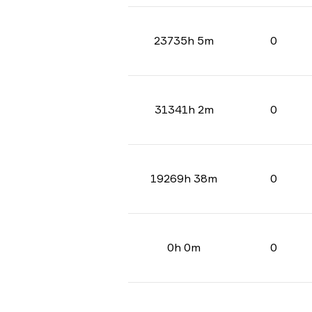
23735h 5m
0
31341h 2m
0
19269h 38m
0
0h 0m
0