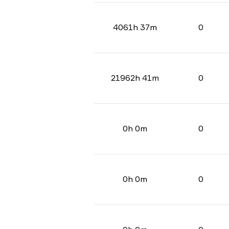
4061h 37m
0
21962h 41m
0
0h 0m
0
0h 0m
0