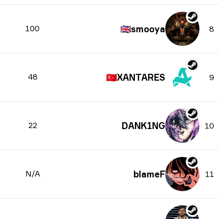
100
🇬🇧
smooya
8
48
🇹🇷
XANTARES
9
22
DANK1NG
10
N/A
blameF
11