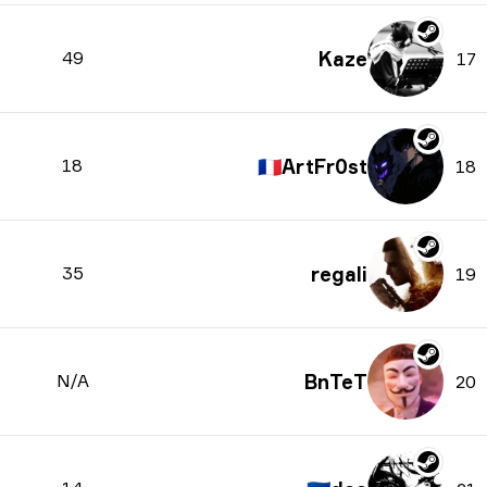
49
Kaze
17
18
🇫🇷
ArtFr0st
18
35
regali
19
N/A
BnTeT
20