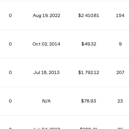
0
Aug 19, 2022
$2 410.81
154
0
Oct 02, 2014
$49.32
9
0
Jul 18, 2013
$1 792.12
207
0
N/A
$78.93
23