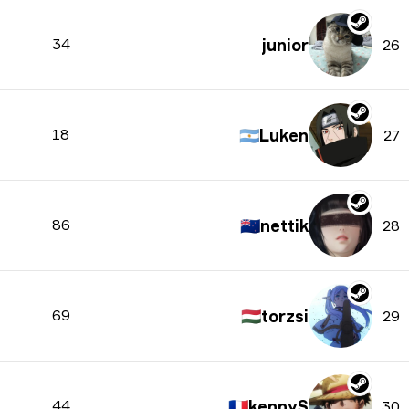
34
junior
26
18
🇦🇷
Luken
27
86
🇳🇿
nettik
28
69
🇭🇺
torzsi
29
44
🇫🇷
kennyS
30