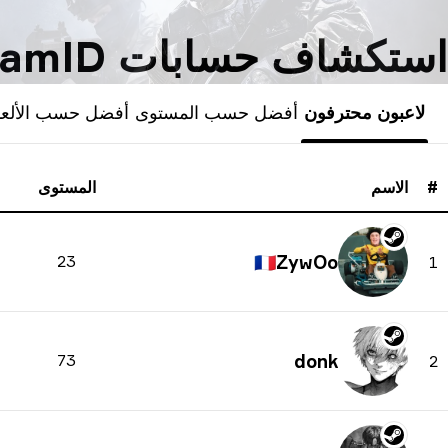
استكشاف حسابات SteamID
لاعبون محترفون
أفضل حسب المستوى
أفضل حسب الألع
#
الاسم
المستوى
23
🇫🇷
ZywOo
1
73
donk
2