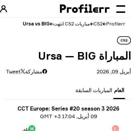
Profilerr
CS2
مباريات CS2 انتهت
Ursa vs BIG
CS
مباراة
Ursa — BIG
0, 2026
مشاركة
Tweet
العام
المباريات السابقة
ومات البطولة
CCT Europe: Series #20 season 3 2026
ومات التاريخ
09 أبريل
,
17:04 GMT +3
W
L