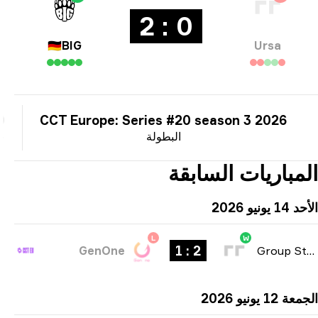
0 : 2
🇩🇪
BIG
Ursa
000
CCT Europe: Series #20 season 3 2026
البطولة
جائز
مباريات السابقة
ونيو 2026
L
W
2 : 1
GenOne
Group Stag
1 يونيو 2026