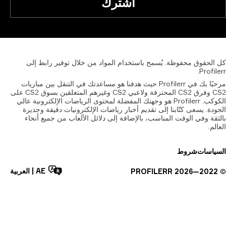
اشترك
الحقوق
محفوظة.
يُسمح
باستخدام
المواد
من
خلال
توفير
رابط
إلى
Profil
مرحبًا بك في Profilerr حيث هدفنا هو مساعدتك في التنقل بين مباريات
CS2 وفرق CS2 المحترفة ولاعبي CS2 وغيرهم المتعلقين بسوق CS2 على
الكوكب. Profilerr هو وجهتك المفضلة لمحتوى الرياضات الإلكترونية عالي
دة. يسعى كتّابنا إلى تقديم أخبار رياضات الإلكترونيات دقيقة وجديرة
قة وفي الوقت المناسب، بالإضافة إلى دلائل الألعاب من جميع أنحاء
لم.
ياسات
شروط
AE
|
العربية
PROFILERR
2026
2022