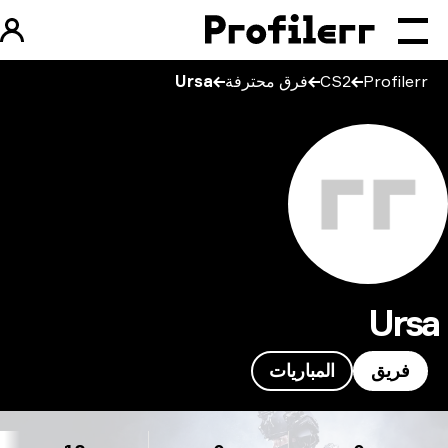
Profilerr
CS2
فرق محترفة
Ursa
Urs
فريق
المباريات
U