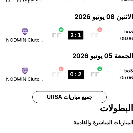
CCT Europe: Series #4 2026
 08 يونيو 2026
W
L
b
1 : 2
08
NODWIN Clutch Series: Season 9 2026
 05 يونيو 2026
L
W
b
2 : 0
05
NODWIN Clutch Series: Season 9 2026
جميع مباريات URSA
بطولات
باريات المباشرة والقادمة