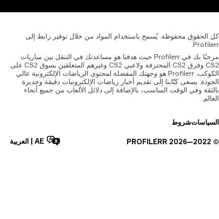
الحقوق
محفوظة.
يُسمح
باستخدام
المواد
من
خلال
توفير
رابط
إلى
Profil
مرحبًا بك في Profilerr حيث هدفنا هو مساعدتك في التنقل بين مباريات
CS2 وفرق CS2 المحترفة ولاعبي CS2 وغيرهم المتعلقين بسوق CS2 على
الكوكب. Profilerr هو وجهتك المفضلة لمحتوى الرياضات الإلكترونية عالي
دة. يسعى كتّابنا إلى تقديم أخبار رياضات الإلكترونيات دقيقة وجديرة
قة وفي الوقت المناسب، بالإضافة إلى دلائل الألعاب من جميع أنحاء
لم.
ياسات
شروط
AE
|
العربية
PROFILERR
2026
2022