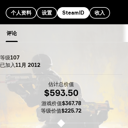
个人资料
设置
SteamID
收入
m0NESY's的SteamID - m0NESY-
评论
等级
107
已加入
11月 2012
估计总价值
$593.50
游戏价值
$367.78
等级价值
$225.72