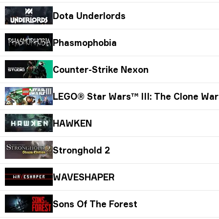
Dota Underlords
Phasmophobia
Counter-Strike Nexon
LEGO® Star Wars™ III: The Clone Wa
HAWKEN
Stronghold 2
WAVESHAPER
Sons Of The Forest