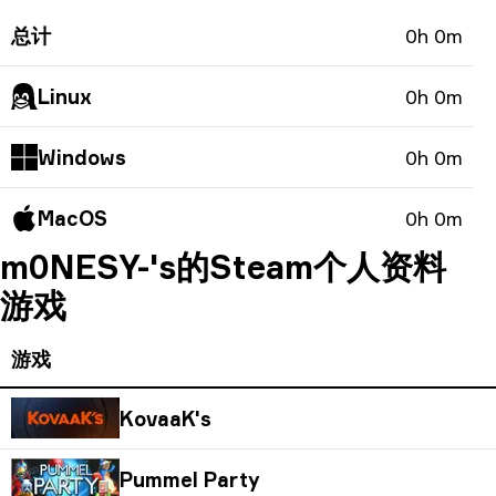
总计
0h 0m
Linux
0h 0m
Windows
0h 0m
MacOS
0h 0m
m0NESY-'s的Steam个人资料
游戏
游戏
KovaaK's
Pummel Party