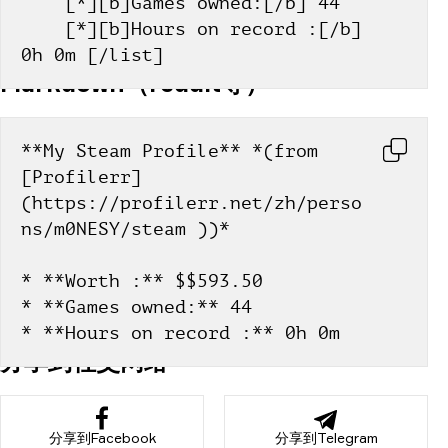
    [*][b]Games owned:[/b] 44
    [*][b]Hours on record :[/b] 
0h 0m [/list]
Markdown（reddit等）
**My Steam Profile** *(from 
[Profilerr]
(https://profilerr.net/zh/perso
ns/m0NESY/steam ))*
* **Worth :** $$593.50
* **Games owned:** 44
* **Hours on record :** 0h 0m
分享到社交网络
分享到Facebook
分享到Telegram