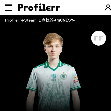
Profilerr
Steam ID查找器
m0NESY-