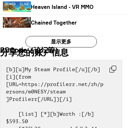
Heaven Island - VR MMO
Chained Together
显示更多
BBCode（论坛等）
分享您的账户信息
[b][u]My Steam Profile[/u][/b] 
[i](from 
[URL=https://profilerr.net/zh/p
ersons/m0NESY/steam 
]Profilerr[/URL])[/i]
    [list] [*][b]Worth :[/b] 
$593.50