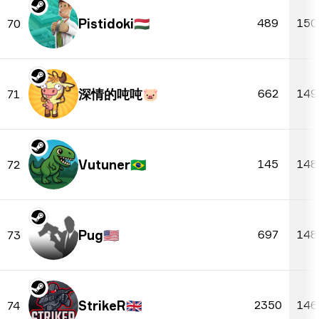
Pistidoki
🇭🇺
489
150
70
深情的吨吨🐷
662
149
71
Vutuner
🇧🇷
145
148
72
Pug
🇺🇸
697
148
73
StrikeR
🇬🇧
2350
146
74