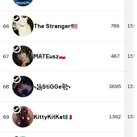
The Stranger
🇺🇸
786
155
66
MATEusz
🇵🇱
467
155
67
꧁StiGGe꧂
3695
152
68
KittyKitKat
🇮🇹
1362
150
69