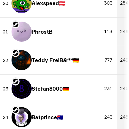
Alexspeed
🇦🇹
303
254
20
PhrostB
113
249
21
Teddy FreiBär™
🇩🇪
777
246
22
Stefan8000
🇩🇪
231
245
23
Batprince
🇦🇺
243
245
24