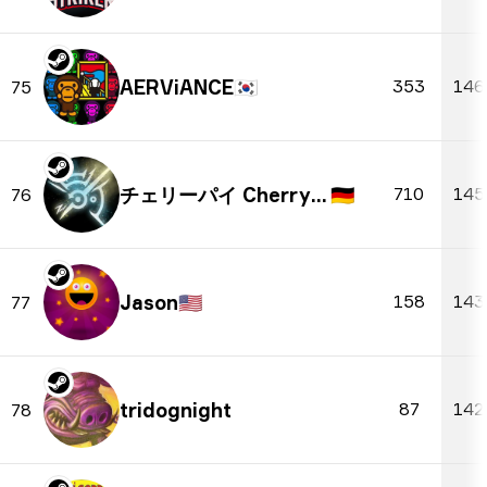
AERViANCE
🇰🇷
353
146
75
チェリーパイ CherryPie
🇩🇪
710
145
76
Jason
🇺🇸
158
143
77
tridognight
87
142
78