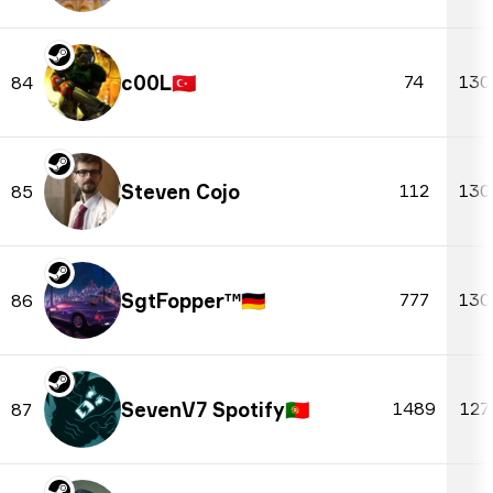
c00L
🇹🇷
74
130
84
Steven Cojo
112
130
85
SgtFopper™
🇩🇪
777
130
86
SevenV7 Spotify
🇵🇹
1489
127
87