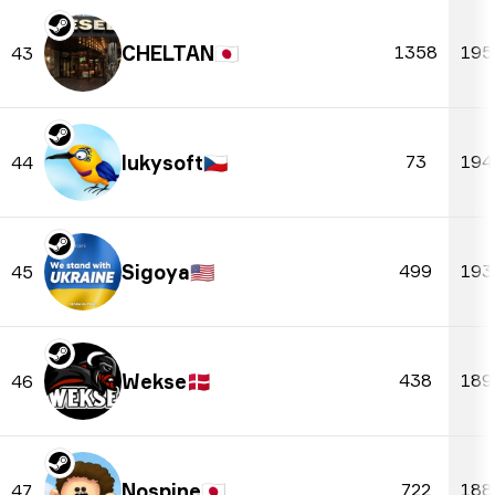
CHELTAN
🇯🇵
1358
195
43
lukysoft
🇨🇿
73
194
44
Sigoya
🇺🇸
499
193
45
Wekse
🇩🇰
438
189
46
Nospine
🇯🇵
722
188
47