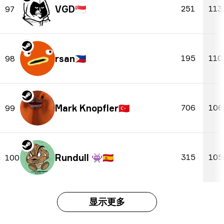
VGD
🇸🇬
251
113
97
rsan
🇵🇭
195
110
98
Mark Knopfler
🇹🇷
706
106
99
Rundull 👾
🇪🇸
315
105
100
显示更多