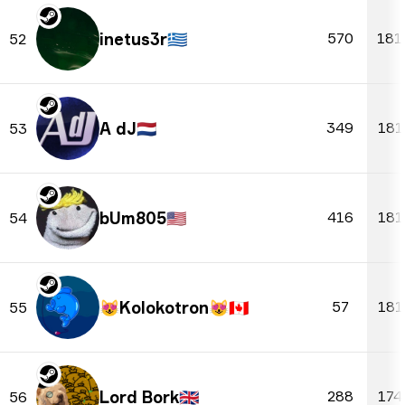
inetus3r
🇬🇷
570
181
52
A dJ
🇳🇱
349
181
53
bUm805
🇺🇸
416
181
54
😻Kolokotron😻
🇨🇦
57
181
55
Lord Bork
🇬🇧
288
174
56