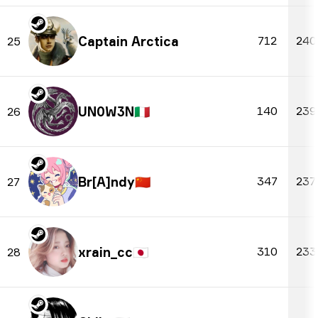
Captain Arctica
712
240
25
UN0W3N
🇮🇹
140
239
26
Br[A]ndy
🇨🇳
347
237
27
xrain_cc
🇯🇵
310
233
28