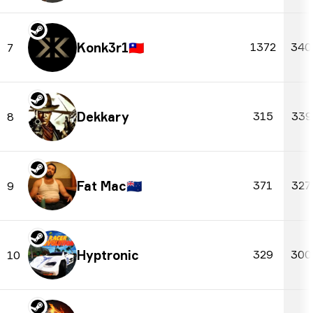
Konk3r1
🇹🇼
1372
340
7
Dekkary
315
339
8
Fat Mac
🇳🇿
371
327
9
Hyptronic
329
300
10