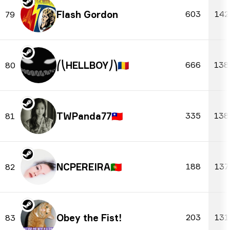
Flash Gordon
603
142
79
⎛⎝HELLBOY⎠⎞
🇷🇴
666
138
80
TWPanda77
🇹🇼
335
138
81
NCPEREIRA
🇵🇹
188
137
82
Obey the Fist!
203
131
83