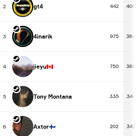
gt4
442
400
2
4inarik
975
384
3
jieyu
🇨🇦
750
380
4
Tony Montana
335
344
5
Axtor
🇫🇮
202
341
6