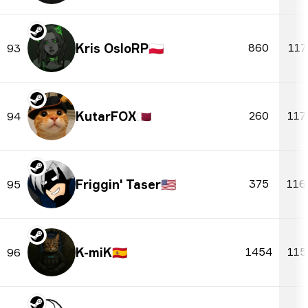
Kris OsloRP
🇵🇱
860
117
93
KutarFOX
🇶🇦
260
117
94
Friggin' Taser
🇺🇸
375
116
95
K-miK
🇪🇸
1454
115
96