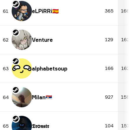
eLPiRRi
🇪🇸
365
166
61
Venture
129
162
62
alphabetsoup
166
162
63
Milan
🇷🇸
927
158
64
𝕿𝖗օ𝖓𝖘𝖙𝖗
104
157
65