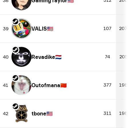
GamingTaylor
🇺🇸
512
208
38
VALIS
🇺🇸
107
207
39
Revadike
🇳🇱
74
205
40
Outofmana
🇨🇳
377
198
41
tbone
🇺🇸
311
198
42