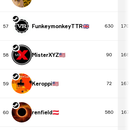
FunkeymonkeyTTR
🇬🇧
630
170
57
MisterXYZ
🇺🇸
90
168
58
Keroppi
🇺🇸
72
167
59
renfield
🇦🇹
580
167
60