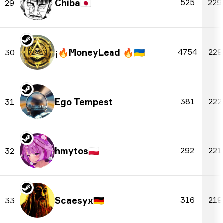
Chiba
🇯🇵
525
229
29
🇺🇦
4754
229
30
Ego Tempest
381
222
31
hmytos
🇵🇱
292
221
32
Scaesyx
🇩🇪
316
219
33