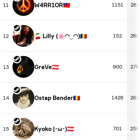
W4RR1OR
🇹🇼
1151
287
11
🍒 Lilly (🌸◠‿◠)
🇷🇴
152
280
12
GraVe
🇦🇹
900
278
13
Ostap Bender
🇷🇴
1428
263
14
Kyoko |･ω･)
🇦🇹
701
258
15