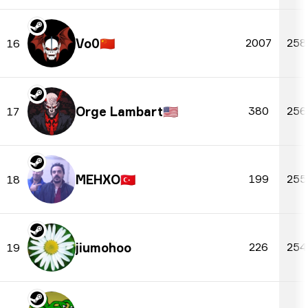
Vo0
🇨🇳
2007
258
16
Orge Lambart
🇺🇸
380
256
17
MEHXO
🇹🇷
199
255
18
jiumohoo
226
254
19