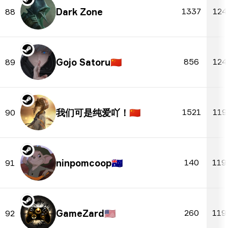
Dark Zone
1337
124
88
Gojo Satoru
🇨🇳
856
124
89
我们可是纯爱吖！
🇨🇳
1521
119
90
ninpomcoop
🇦🇺
140
119
91
GameZard
🇺🇸
260
119
92