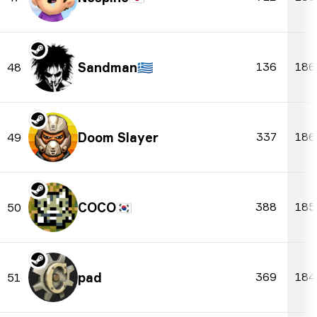
Sandman
🇬🇷
136
186
48
Doom Slayer
337
186
49
COCO
🇰🇷
388
185
50
pad
369
184
51