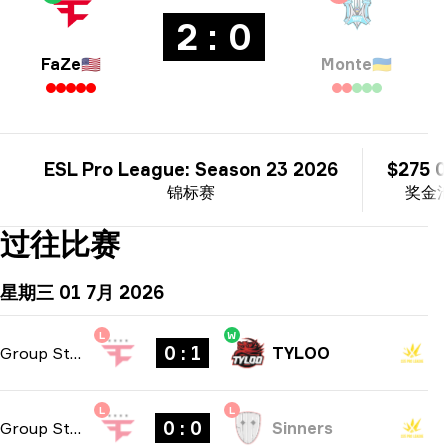
2 : 0
FaZe
🇺🇸
Monte
🇺🇦
ESL Pro League: Season 23 2026
$275 
锦标赛
奖金
过往比赛
星期三 01 7月 2026
L
W
0 : 1
Group Stage
-
bo1
TYLOO
L
L
0 : 0
Group Stage
-
bo1
Sinners