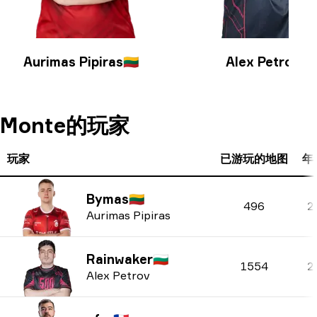
Aurimas Pipiras
🇱🇹
Alex Petrov
🇧🇬
Monte的玩家
玩家
已游玩的地图
年
Bymas
🇱🇹
496
2
Aurimas Pipiras
Rainwaker
🇧🇬
1554
2
Alex Petrov