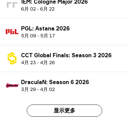
IEM: Cologne Major 2026
6
月
02
-
6
月
22
PGL: Astana 2026
5
月
09
-
5
月
17
CCT Global Finals: Season 3 2026
4
月
23
-
4
月
26
DraculaN: Season 6 2026
3
月
29
-
4
月
02
显示更多