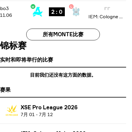
W
L
Stage 3
-
bo3
bo3
2 : 0
11.06
IEM: Cologne Major 2026
所有MONTE比赛
锦标赛
实时和即将举行的比赛
目前我们还没有这方面的数据。
赛果
XSE Pro League 2026
7
月
01
-
7
月
12