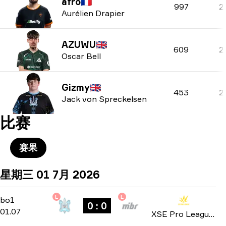
afro
🇫🇷
997
2
Aurélien Drapier
AZUWU
🇬🇧
609
2
Oscar Bell
Gizmy
🇬🇧
453
2
Jack von Spreckelsen
比赛
赛果
星期三 01 7月 2026
L
L
Group Stage
-
bo1
bo1
0 : 0
01.07
XSE Pro League 2026