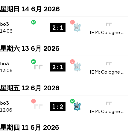
星期日 14 6月 2026
W
L
Stage 3
-
bo3
bo3
2 : 1
14.06
IEM: Cologne Major 2026
星期六 13 6月 2026
W
L
Stage 3
-
bo3
bo3
2 : 1
13.06
IEM: Cologne Major 2026
星期五 12 6月 2026
L
W
Stage 3
-
bo3
bo3
1 : 2
12.06
IEM: Cologne Major 2026
星期四 11 6月 2026