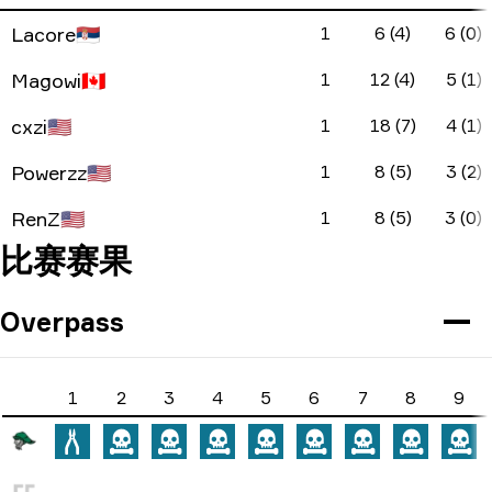
Lacore
🇷🇸
1
6 (4)
6 (0)
Magowi
🇨🇦
1
12 (4)
5 (1)
cxzi
🇺🇸
1
18 (7)
4 (1)
Powerzz
🇺🇸
1
8 (5)
3 (2)
RenZ
🇺🇸
1
8 (5)
3 (0)
比赛赛果
Overpass
1
2
3
4
5
6
7
8
9