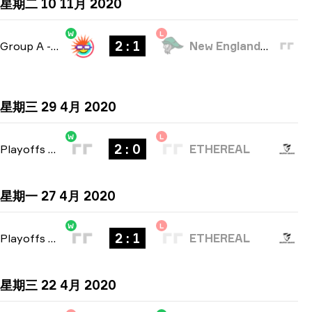
星期二 10 11月 2020
W
L
2 : 1
Group A
-
bo3
New England Whalers
星期三 29 4月 2020
W
L
2 : 0
Playoffs
-
bo3
ETHEREAL
星期一 27 4月 2020
W
L
2 : 1
Playoffs
-
bo3
ETHEREAL
星期三 22 4月 2020