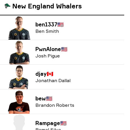
New England Whalers
ben1337
🇺🇸
Ben Smith
PwnAlone
🇺🇸
Josh Pigue
djay
🇨🇦
Jonathan Dallal
bew
🇺🇸
Brandon Roberts
Rampage
🇺🇸
Ramal Silva