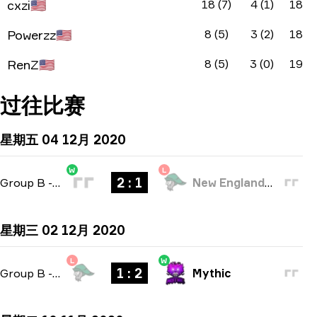
cxzi
🇺🇸
18 (7)
4 (1)
18
Powerzz
🇺🇸
8 (5)
3 (2)
18
RenZ
🇺🇸
8 (5)
3 (0)
19
过往比赛
星期五 04 12月 2020
W
L
2 : 1
Group B
-
bo3
New England Whalers
星期三 02 12月 2020
L
W
1 : 2
Group B
-
bo3
Mythic