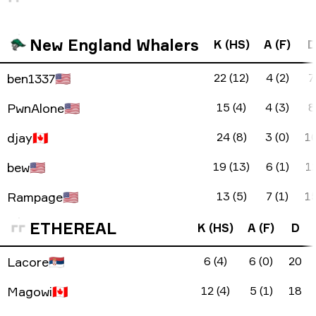
New England Whalers
K (HS)
A (F)
D
ben1337
🇺🇸
22 (12)
4 (2)
7
PwnAlone
🇺🇸
15 (4)
4 (3)
8
djay
🇨🇦
24 (8)
3 (0)
1
bew
🇺🇸
19 (13)
6 (1)
1
Rampage
🇺🇸
13 (5)
7 (1)
1
ETHEREAL
K (HS)
A (F)
D
Lacore
🇷🇸
6 (4)
6 (0)
20
Magowi
🇨🇦
12 (4)
5 (1)
18