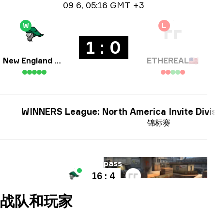
日期信息
09 6
,
05:16 GMT +3
W
L
1 : 0
New England Whalers
ETHEREAL
🇺🇸
WINNERS League: North America Invite Divis
锦标赛
地图
Overpass
16 : 4
战队和玩家