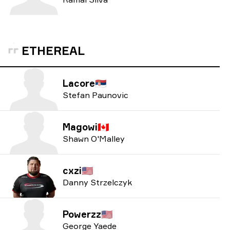
ETHEREAL
Lacore
🇷🇸
Stefan Paunovic
Magowi
🇨🇦
Shawn O'Malley
cxzi
🇺🇸
Danny Strzelczyk
Powerzz
🇺🇸
George Yaede