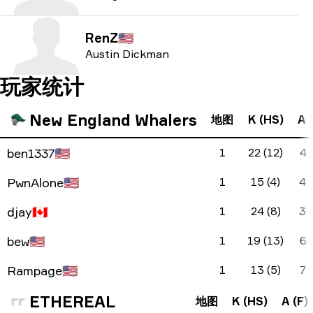
RenZ
🇺🇸
Austin Dickman
玩家统计
New England Whalers
地图
K (HS)
A 
ben1337
🇺🇸
1
22 (12)
4 
PwnAlone
🇺🇸
1
15 (4)
4 
djay
🇨🇦
1
24 (8)
3 
bew
🇺🇸
1
19 (13)
6 
Rampage
🇺🇸
1
13 (5)
7 
ETHEREAL
地图
K (HS)
A (F)