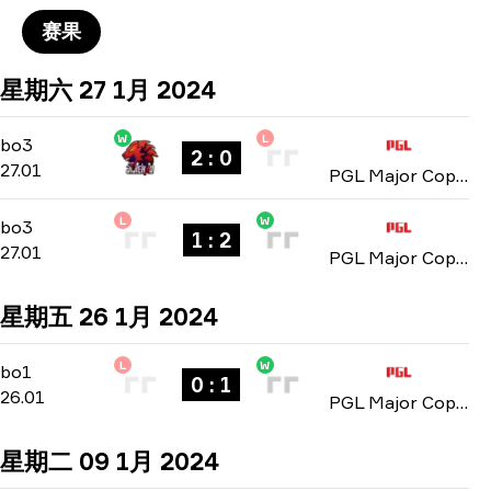
赛果
星期六 27 1月 2024
W
L
Playoffs
-
bo3
bo3
2 : 0
27.01
PGL Major Copenhagen: Middle Eastern Closed Qualifier 2024
L
W
Playoffs
-
bo3
bo3
1 : 2
27.01
PGL Major Copenhagen: Middle Eastern Closed Qualifier 2024
星期五 26 1月 2024
L
W
Playoffs
-
bo1
bo1
0 : 1
26.01
PGL Major Copenhagen: Middle Eastern Closed Qualifier 2024
星期二 09 1月 2024