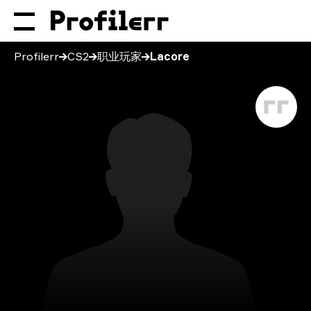
Profilerr
CS2
职业玩家
Lacore