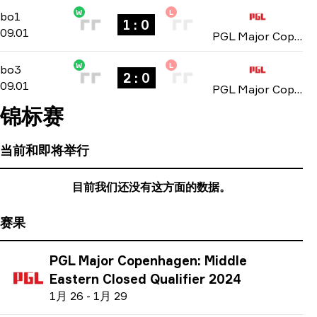
W
L
Playoffs
-
bo1
bo1
1 : 0
09.01
PGL Major Copenhagen: Arabian Open Qualifier #1 2024
W
L
Playoffs
-
bo3
bo3
2 : 0
09.01
PGL Major Copenhagen: Arabian Open Qualifier #1 2024
锦标赛
当前和即将举行
目前我们还没有这方面的数据。
赛果
PGL Major Copenhagen: Middle
Eastern Closed Qualifier 2024
1
月
26
-
1
月
29