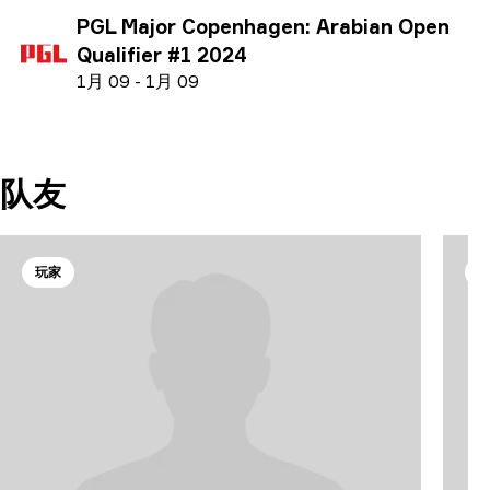
PGL Major Copenhagen: Arabian Open
Qualifier #1 2024
1
月
09
-
1
月
09
队友
玩家