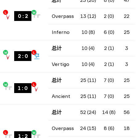
总计
23 (20)
8 (0)
47
L
W
0
:
2
Overpass
13 (12)
2 (0)
22
Inferno
10 (8)
6 (0)
25
总计
10 (4)
2 (1)
3
W
L
2
:
0
Vertigo
10 (4)
2 (1)
3
总计
25 (11)
7 (0)
25
W
L
1
:
0
Ancient
25 (11)
7 (0)
25
总计
52 (24)
14 (8)
56
Overpass
24 (15)
8 (6)
18
L
W
1
:
2