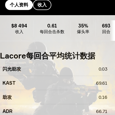
个人资料
收入
Lacore's的个人资料
$8 494
0.61
35%
693
收入
每回合击杀数
爆头率
回合
Lacore每回合平均统计数据
闪光助攻
0.03
KAST
69.61
助攻
0.16
ADR
66.71