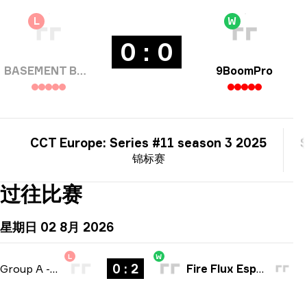
L
W
0 : 0
BASEMENT BOYS
9BoomPro
CCT Europe: Series #11 season 3 2025
锦标赛
过往比赛
星期日 02 8月 2026
L
W
0 : 2
Group A
-
bo3
Fire Flux Esports