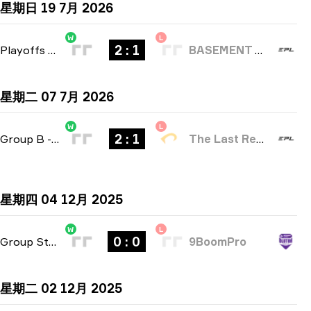
星期日 19 7月 2026
W
L
2 : 1
Playoffs
-
bo3
BASEMENT BOYS
星期二 07 7月 2026
W
L
2 : 1
Group B
-
bo3
The Last Resort
星期四 04 12月 2025
W
L
0 : 0
Group Stage
-
bo3
9BoomPro
星期二 02 12月 2025