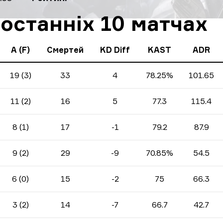
 останніх 10 матчах
A (F)
Смертей
KD Diff
KAST
ADR
19 (3)
33
4
78.25%
101.65
11 (2)
16
5
77.3
115.4
8 (1)
17
-1
79.2
87.9
9 (2)
29
-9
70.85%
54.5
6 (0)
15
-2
75
66.3
3 (2)
14
-7
66.7
42.7