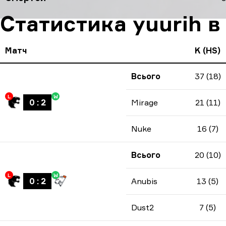
Статистика yuurih в
Матч
K (HS)
Всього
37 (18)
L
W
0
:
2
Mirage
21 (11)
Nuke
16 (7)
Всього
20 (10)
L
W
0
:
2
Anubis
13 (5)
Dust2
7 (5)