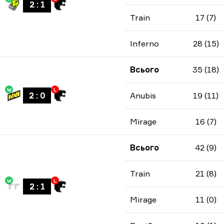
2
:
1
Train
17 (7)
Inferno
28 (15)
Всього
35 (18)
W
L
2
:
0
Anubis
19 (11)
Mirage
16 (7)
Всього
42 (9)
Train
21 (8)
W
L
2
:
1
Mirage
11 (0)