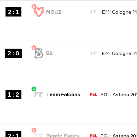
L
2 : 1
MOUZ
L
2 : 0
B8
W
1 : 2
Team Falcons
PGL: Astana 20
L
2 : 1
Gentle Mates
PGL: Astana 20