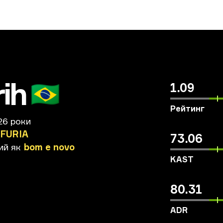
ih
🇧🇷
1.09
Рейтинг
26 роки
FURIA
73.06
ий
як
bom
e
novo
KAST
80.31
ADR