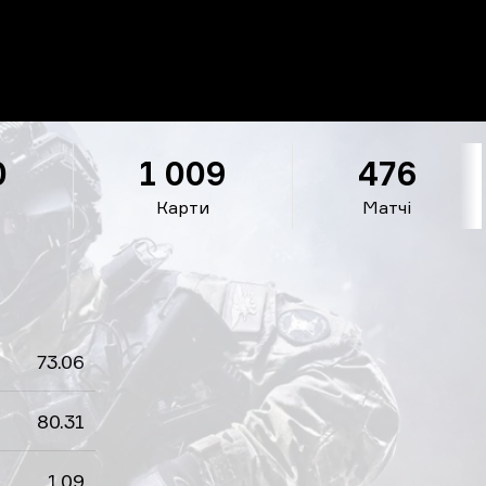
0
1 009
476
Карти
Матчі
73.06
80.31
1.09