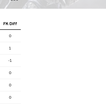
FK Diff
0
1
-1
0
0
0