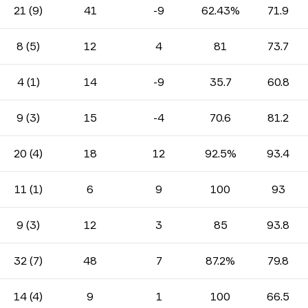
21 (9)
41
-9
62.43%
71.9
8 (5)
12
4
81
73.7
4 (1)
14
-9
35.7
60.8
9 (3)
15
-4
70.6
81.2
20 (4)
18
12
92.5%
93.4
11 (1)
6
9
100
93
9 (3)
12
3
85
93.8
32 (7)
48
7
87.2%
79.8
14 (4)
9
1
100
66.5