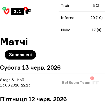
Train
8 (3)
W
L
2
:
1
Inferno
20 (10)
Nuke
17 (4)
Матчі
Завершені
Субота 13 черв. 2026
L
Stage 3
-
bo3
BetBoom Team
13.06.2026, 22:23
Пʼятниця 12 черв. 2026