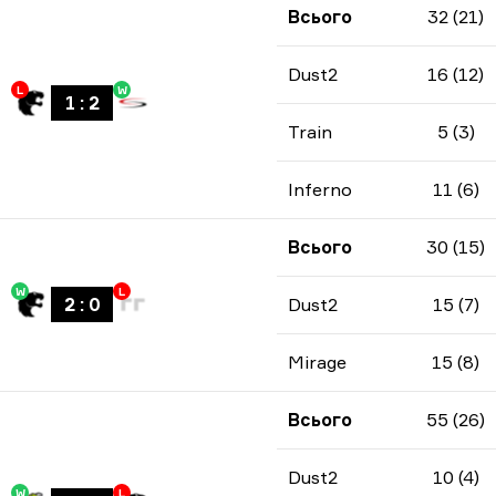
Всього
32 (21)
Dust2
16 (12)
L
W
1
:
2
Train
5 (3)
Inferno
11 (6)
Всього
30 (15)
W
L
2
:
0
Dust2
15 (7)
Mirage
15 (8)
Всього
55 (26)
Dust2
10 (4)
W
L