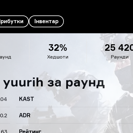
Прибутки
Інвентар
32%
25 42
раунд
Хедшоти
Раунди
yuurih за раунд
.04
KAST
0.2
ADR
.63
Рейтинг