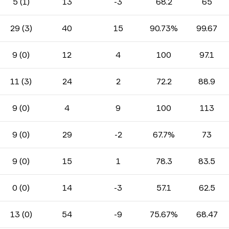
5 (1)
13
-3
68.2
65
29 (3)
40
15
90.73%
99.67
9 (0)
12
4
100
97.1
11 (3)
24
2
72.2
88.9
9 (0)
4
9
100
113
9 (0)
29
-2
67.7%
73
9 (0)
15
1
78.3
83.5
0 (0)
14
-3
57.1
62.5
13 (0)
54
-9
75.67%
68.47