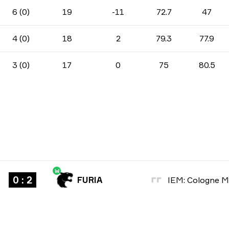
6 (0)
19
-11
72.7
47
4 (0)
18
2
79.3
77.9
3 (0)
17
0
75
80.5
W
0 : 2
FURIA