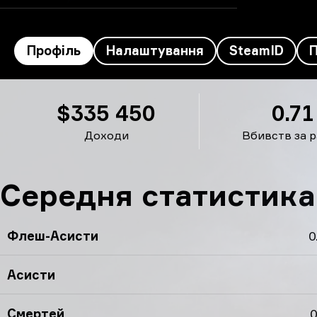
Профіль
Налаштування
SteamID
yuurih’s профіль
$335 450
0.71
Доходи
Вбивств за 
Середня статистика 
Флеш-Асисти
0
Асисти
Смертей
0