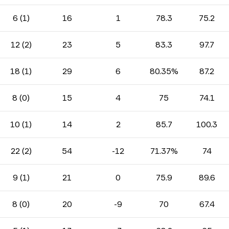
6 (1)
16
1
78.3
75.2
12 (2)
23
5
83.3
97.7
18 (1)
29
6
80.35%
87.2
8 (0)
15
4
75
74.1
10 (1)
14
2
85.7
100.3
22 (2)
54
-12
71.37%
74
9 (1)
21
0
75.9
89.6
8 (0)
20
-9
70
67.4