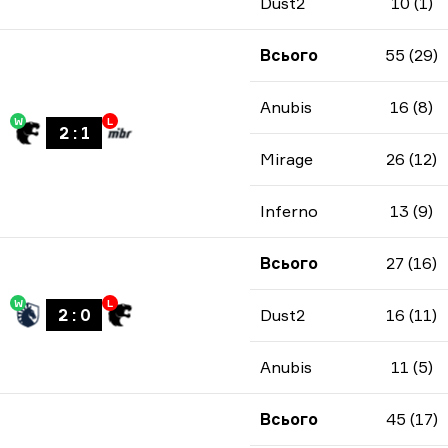
Dust2
10 (1)
Всього
55 (29)
Anubis
16 (8)
W
L
2
:
1
Mirage
26 (12)
Inferno
13 (9)
Всього
27 (16)
W
L
2
:
0
Dust2
16 (11)
Anubis
11 (5)
Всього
45 (17)