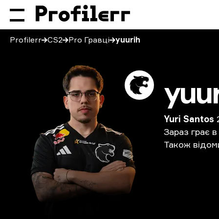
Profilerr
CS2
Pro Гравці
yuurih
yuur
Yuri Santos
Зараз
грає
в
Також
відом