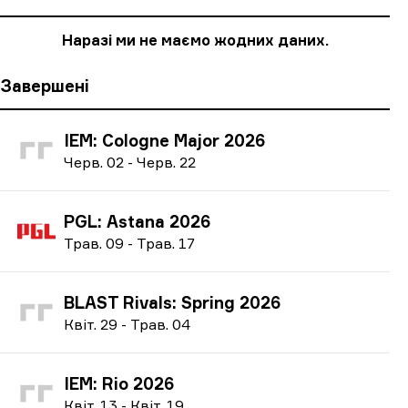
Наразі ми не маємо жодних даних.
Завершені
IEM: Cologne Major 2026
Ч
ерв.
02
-
Ч
ерв.
22
PGL: Astana 2026
Т
рав.
09
-
Т
рав.
17
BLAST Rivals: Spring 2026
К
віт.
29
-
Т
рав.
04
IEM: Rio 2026
К
віт.
13
-
К
віт.
19