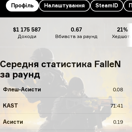
Профіль
Налаштування
SteamID
FalleN’s профіль
$1 175 587
0.67
21%
Доходи
Вбивств за раунд
Хедшот
Середня статистика FalleN
за раунд
Флеш-Асисти
0.08
KAST
71.41
Асисти
0.19