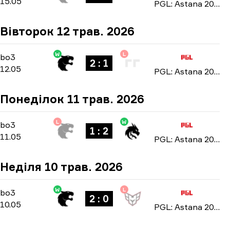
15.05
PGL: Astana 2026
Вівторок 12 трав. 2026
W
L
Group Stage
-
bo3
bo3
2 : 1
12.05
PGL: Astana 2026
Понеділок 11 трав. 2026
L
W
Group Stage
-
bo3
bo3
1 : 2
11.05
PGL: Astana 2026
Неділя 10 трав. 2026
W
L
Group Stage
-
bo3
bo3
2 : 0
10.05
PGL: Astana 2026