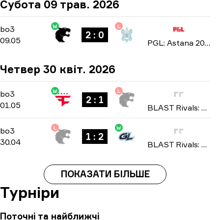
Субота 09 трав. 2026
W
L
Group Stage
-
bo3
bo3
2 : 0
09.05
PGL: Astana 2026
Четвер 30 квіт. 2026
W
L
Group B
-
bo3
bo3
2 : 1
01.05
BLAST Rivals: Spring 2026
L
W
Group B
-
bo3
bo3
1 : 2
30.04
BLAST Rivals: Spring 2026
ПОКАЗАТИ БІЛЬШЕ
Турніри
Поточні та найближчі