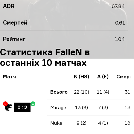
ADR
67.84
Смертей
0.61
Рейтинг
1.04
Статистика FalleN в
останніх 10 матчах
Матч
K (HS)
A (F)
Смерт
Всього
22 (10)
11 (4)
31
L
W
0
:
2
Mirage
13 (8)
7 (3)
13
Nuke
9 (2)
4 (1)
18