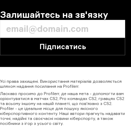
КОМЕНТАР
Залишайтесь на зв'язку
Підписатись
Усі
права
захищені.
Використання
матеріалів
дозволяється
шляхом
надання
посилання
на
Profilerr
.
Ласкаво просимо до Profilerr, де наша мета - допомогти вам
орієнтуватися в матчах CS2, Pro командах CS2, гравцях CS2
та всьому іншому на нашій планеті, що пов'язано з CS2.
Profiler - це ідеальне місце для пошуку якісного
кіберспортивного контенту. Наші автори прагнуть надавати
точні, надійні та своєчасні новини кіберспорту, а також
посібники з ігор з усього світу.