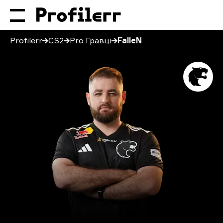
Profilerr
CS2
Pro Гравці
FalleN