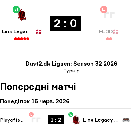
W
L
2 : 0
Linx Legacy Esport
🇩🇰
FLOD
🇩🇰
Dust2.dk Ligaen: Season 32 2026
Турнір
Попередні матчі
Понеділок 15 черв. 2026
L
W
1 : 2
Playoffs
-
bo3
Linx Legacy Esport