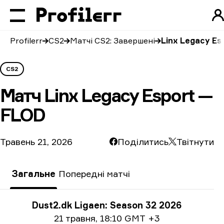
Profilerr
CS2
Матчі CS2: Завершені
Linx Legacy Es
CS2
Матч
Linx Legacy Esport —
FLOD
Травень 21, 2026
Поділитись
Твітнути
Загальне
Попередні матчі
Інформація про турнір
Dust2.dk Ligaen: Season 32 2026
Інформація про дату
21 травня
,
18:10 GMT +3