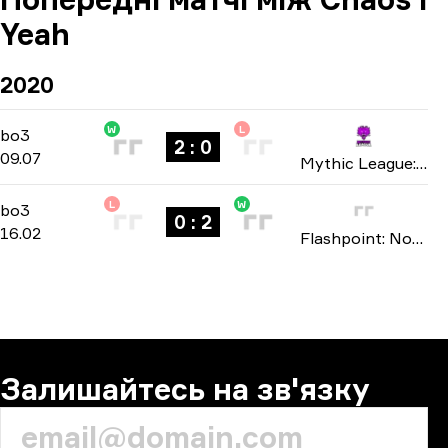
Yeah
2020
W
L
Playoffs
-
bo3
bo3
2 : 0
09.07
Mythic League: Season 1 2020
L
W
Playoffs
-
bo3
bo3
0 : 2
16.02
Flashpoint: North America Closed Qualifier season 1 2020
Залишайтесь на зв'язку