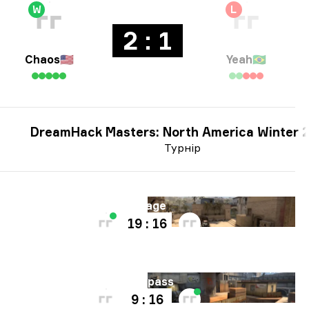
W
L
2 : 1
Chaos
🇺🇸
Yeah
🇧🇷
DreamHack Masters: North America Winter 
Турнір
Мапа
Mirage
19 : 16
Мапа
Overpass
9 : 16