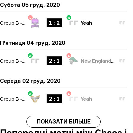
Субота 05 груд. 2020
L
W
1 : 2
Group B
-
bo3
Yeah
Пʼятниця 04 груд. 2020
W
L
2 : 1
Group B
-
bo3
New England Whalers
Середа 02 груд. 2020
W
L
2 : 1
Group B
-
bo3
Yeah
ПОКАЗАТИ БІЛЬШЕ
Попередні матчі між Chaos і