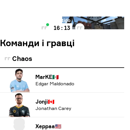
Мапа
Vertigo
16 : 13
Команди і гравці
Chaos
MarKE
🇲🇽
Edgar Maldonado
Jonji
🇨🇦
Jonathan Carey
Xeppaa
🇺🇸