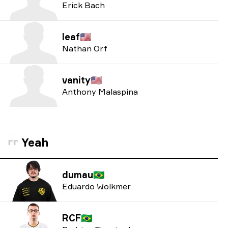
Erick Bach
leaf
🇺🇸
Nathan Orf
vanity
🇺🇸
Anthony Malaspina
Yeah
dumau
🇧🇷
Eduardo Wolkmer
RCF
🇧🇷