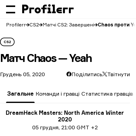
Profilerr
CS2
Матчі CS2: Завершені
Chaos проти Y
CS2
Матч
Chaos — Yeah
Грудень 05, 2020
Поділитись
Твітнути
Загальне
Команди і гравці
Статистика гравців
Інформація про турнір
DreamHack Masters: North America Winter
2020
Інформація про дату
05 грудня
,
21:00 GMT +2