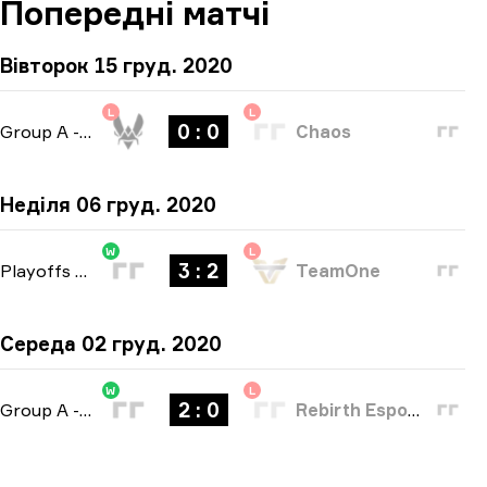
Попередні матчі
Вівторок 15 груд. 2020
L
L
0 : 0
Group A
-
bo3
Chaos
Неділя 06 груд. 2020
W
L
3 : 2
Playoffs
-
bo5
TeamOne
Середа 02 груд. 2020
W
L
2 : 0
Group A
-
bo3
Rebirth Esports