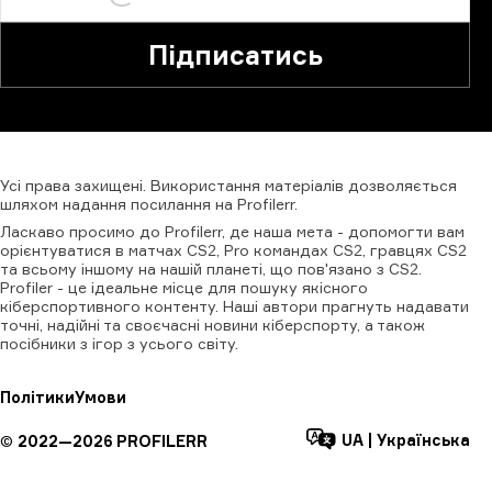
Підписатись
Усі
права
захищені.
Використання
матеріалів
дозволяється
шляхом
надання
посилання
на
Profilerr
.
Ласкаво просимо до Profilerr, де наша мета - допомогти вам
орієнтуватися в матчах CS2, Pro командах CS2, гравцях CS2
та всьому іншому на нашій планеті, що пов'язано з CS2.
Profiler - це ідеальне місце для пошуку якісного
кіберспортивного контенту. Наші автори прагнуть надавати
точні, надійні та своєчасні новини кіберспорту, а також
посібники з ігор з усього світу.
Політики
Умови
UA
|
Українська
©
2022—
2026
PROFILERR