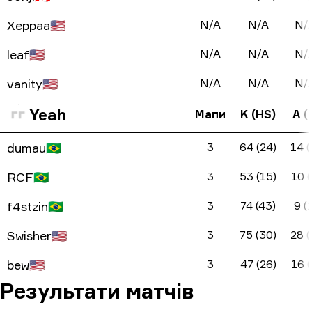
Xeppaa
🇺🇸
N/A
N/A
N/
leaf
🇺🇸
N/A
N/A
N/
vanity
🇺🇸
N/A
N/A
N/
Yeah
Мапи
K (HS)
A (
dumau
🇧🇷
3
64 (24)
14 (
RCF
🇧🇷
3
53 (15)
10 (
f4stzin
🇧🇷
3
74 (43)
9 (
Swisher
🇺🇸
3
75 (30)
28 (
bew
🇺🇸
3
47 (26)
16 (
Результати матчів