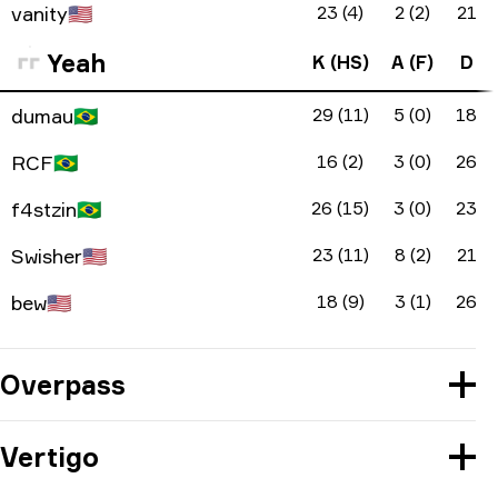
vanity
🇺🇸
23 (4)
2 (2)
21
Yeah
K (HS)
A (F)
D
dumau
🇧🇷
29 (11)
5 (0)
18
RCF
🇧🇷
16 (2)
3 (0)
26
f4stzin
🇧🇷
26 (15)
3 (0)
23
Swisher
🇺🇸
23 (11)
8 (2)
21
bew
🇺🇸
18 (9)
3 (1)
26
Overpass
Vertigo