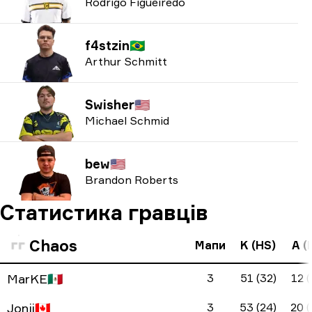
Rodrigo Figueiredo
f4stzin
🇧🇷
Arthur Schmitt
Swisher
🇺🇸
Michael Schmid
bew
🇺🇸
Brandon Roberts
Статистика гравців
Chaos
Мапи
K (HS)
A (
MarKE
🇲🇽
3
51 (32)
12 (
Jonji
🇨🇦
3
53 (24)
20 (