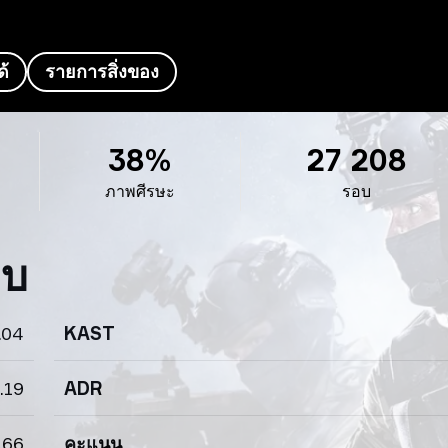
ด้
รายการสิ่งของ
38%
27 208
ภาพศีรษะ
รอบ
อบ
.04
KAST
.19
ADR
.66
คะแนน