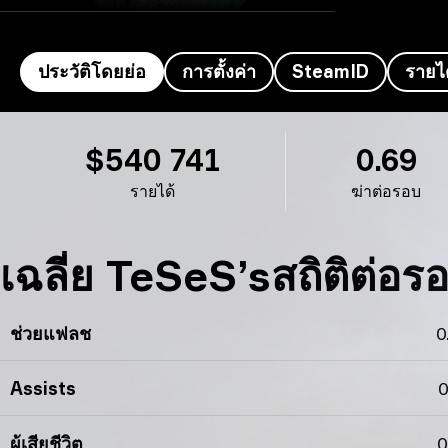
ประวัติโดยย่อ
การตั้งค่า
SteamID
รายไ
ประวัติโดยย่อ TeSeS’s
$540 741
0.69
รายได้
ฆ่าต่อรอบ
เฉลี่ย TeSeS’sสถิติต่อร
ช่วยแฟลช
0
Assists
0
ผู้เสียชีวิต
0