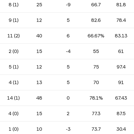
8 (1)
25
-9
66.7
81.8
9 (1)
12
5
82.6
78.4
11 (2)
40
6
66.67%
83.13
2 (0)
15
-4
55
61
5 (1)
12
5
75
97.4
4 (1)
13
5
70
91
14 (1)
48
0
78.1%
67.43
4 (0)
15
2
77.3
87.5
1 (0)
10
-3
73.7
30.4