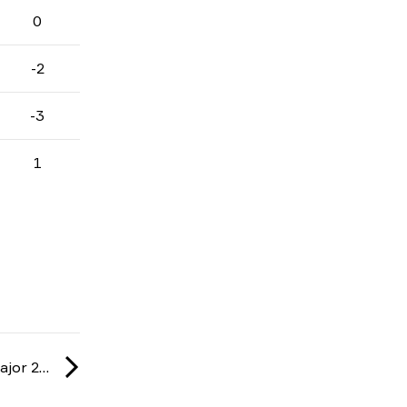
0
-2
-3
1
IEM: Cologne Major 2026