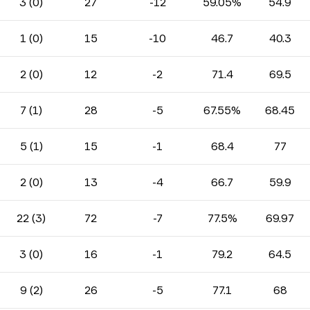
3 (0)
27
-12
59.05%
54.9
1 (0)
15
-10
46.7
40.3
2 (0)
12
-2
71.4
69.5
7 (1)
28
-5
67.55%
68.45
5 (1)
15
-1
68.4
77
2 (0)
13
-4
66.7
59.9
22 (3)
72
-7
77.5%
69.97
3 (0)
16
-1
79.2
64.5
9 (2)
26
-5
77.1
68