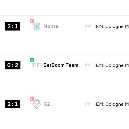
L
2 : 1
Monte
W
0 : 2
BetBoom Team
L
2 : 1
G2