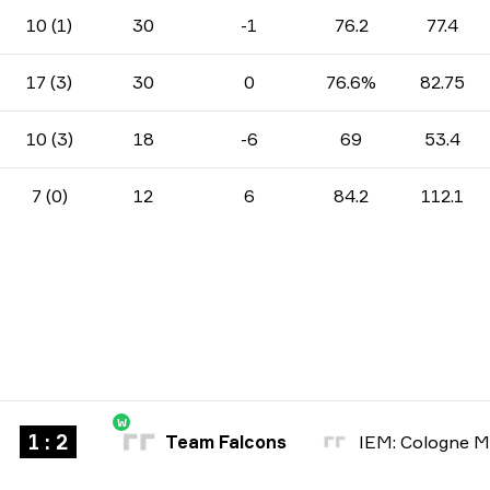
10 (1)
30
-1
76.2
77.4
17 (3)
30
0
76.6%
82.75
10 (3)
18
-6
69
53.4
7 (0)
12
6
84.2
112.1
W
1 : 2
Team Falcons