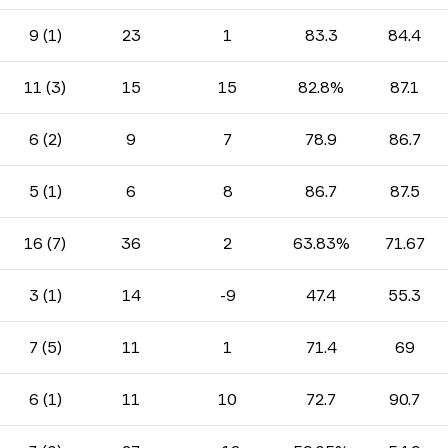
9 (1)
23
1
83.3
84.4
11 (3)
15
15
82.8%
87.1
6 (2)
9
7
78.9
86.7
5 (1)
6
8
86.7
87.5
16 (7)
36
2
63.83%
71.67
3 (1)
14
-9
47.4
55.3
7 (5)
11
1
71.4
69
6 (1)
11
10
72.7
90.7