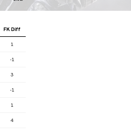
FK Diff
1
-1
3
-1
1
4