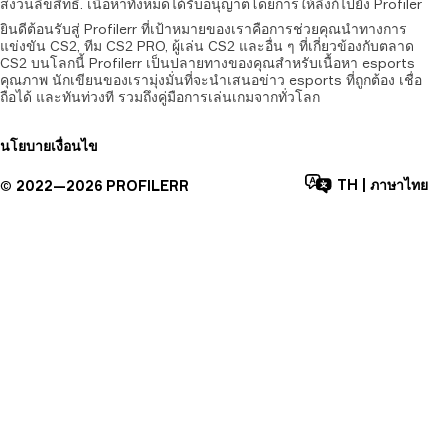
สงวนลิขสิทธิ์.
เนื้อหาทั้งหมดได้รับอนุญาตโดยการให้ลิงก์ไปยัง
Profiler
ยินดีต้อนรับสู่ Profilerr ที่เป้าหมายของเราคือการช่วยคุณนำทางการ
แข่งขัน CS2, ทีม CS2 PRO, ผู้เล่น CS2 และอื่น ๆ ที่เกี่ยวข้องกับตลาด
CS2 บนโลกนี้ Profilerr เป็นปลายทางของคุณสำหรับเนื้อหา esports
คุณภาพ นักเขียนของเรามุ่งมั่นที่จะนำเสนอข่าว esports ที่ถูกต้อง เชื่อ
ถือได้ และทันท่วงที รวมถึงคู่มือการเล่นเกมจากทั่วโลก
นโยบาย
เงื่อนไข
TH
|
ภาษาไทย
©
2022—
2026
PROFILERR