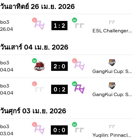
วันอาทิตย์ 26 เม.ย. 2026
L
W
Playoffs
-
bo3
bo3
1 : 2
26.04
ESL Challenger League: Asia-Pacific Cup #4 season 51 2026
วันเสาร์ 04 เม.ย. 2026
W
L
Playoffs
-
bo3
bo3
2 : 0
04.04
GangKui Cup: Season 2 2026
L
W
Playoffs
-
bo3
bo3
0 : 2
04.04
GangKui Cup: Season 2 2026
วันศุกร์ 03 เม.ย. 2026
L
W
Playoffs
-
bo3
bo3
0 : 0
03.04
Yuqilin: Pinnacle of Battle season 3 2026