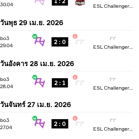
1 : 2
30.04
ESL Challenger League: Asia-Pacific Cup #4 season 51 2026
วันพุธ 29 เม.ย. 2026
W
L
Playoffs
-
bo3
bo3
2 : 0
29.04
ESL Challenger League: Asia-Pacific Cup #4 season 51 2026
วันอังคาร 28 เม.ย. 2026
W
L
Playoffs
-
bo3
bo3
2 : 1
28.04
ESL Challenger League: Asia-Pacific Cup #4 season 51 2026
วันจันทร์ 27 เม.ย. 2026
W
L
Playoffs
-
bo3
bo3
2 : 0
27.04
ESL Challenger League: Asia-Pacific Cup #4 season 51 2026