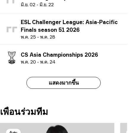
ม
ิ.ย.
02
-
ม
ิ.ย.
22
ESL Challenger League: Asia-Pacific
Finals season 51 2026
พ
.ค.
25
-
พ
.ค.
28
CS Asia Championships 2026
พ
.ค.
20
-
พ
.ค.
24
แสดงมากขึ้น
เพื่อนร่วมทีม
ผู้เล่น
ผู