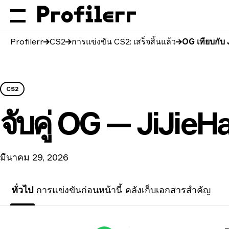
Profilerr
CS2
การแข่งขัน CS2: เสร็จสิ้นแล้ว
OG เทียบกับ
CS2
จับคู่
OG — JiJieH
มีนาคม 29, 2026
ทั่วไป
การแข่งขันก่อนหน้านี้
คลังเก็บเอกสารสำคัญ