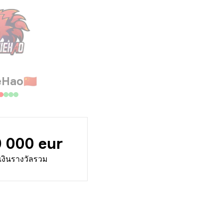
eHao
🇨🇳
 000 eur
เงินรางวัลรวม