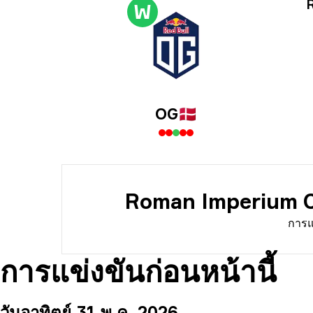
ข้อ
W
ข้อม
OG
🇩🇰
Roman Imperium C
การแ
การแข่งขันก่อนหน้านี้
วันอาทิตย์ 31 พ.ค. 2026