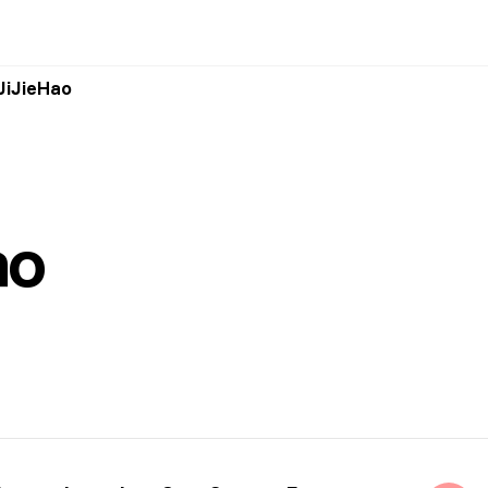
 JiJieHao
ao