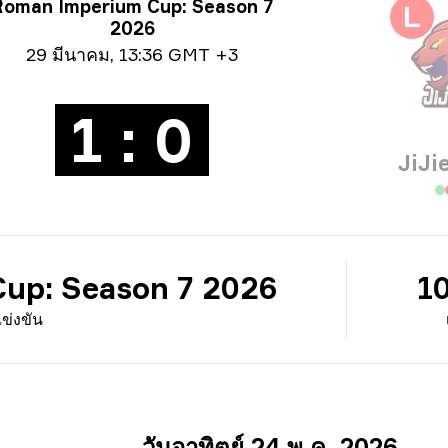
มูลการแข่งขัน
Roman Imperium Cup: Season 7
L
2026
ูลวันที่
29 มีนาคม
,
13:36 GMT +3
1 : 0
JiJi
up: Season 7 2026
10
ข่งขัน
วันอาทิตย์ 24 พ.ค. 2026