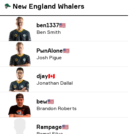
New England Whalers
ben1337
🇺🇸
Ben Smith
PwnAlone
🇺🇸
Josh Pigue
djay
🇨🇦
Jonathan Dallal
bew
🇺🇸
Brandon Roberts
Rampage
🇺🇸
Ramal Silva