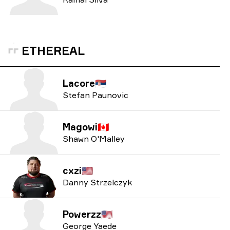
ETHEREAL
Lacore
🇷🇸
Stefan Paunovic
Magowi
🇨🇦
Shawn O'Malley
cxzi
🇺🇸
Danny Strzelczyk
Powerzz
🇺🇸
George Yaede