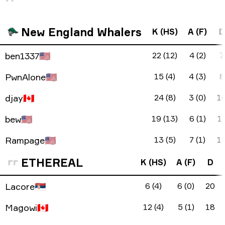
New England Whalers
K (HS)
A (F)
D
ben1337
🇺🇸
22 (12)
4 (2)
7
PwnAlone
🇺🇸
15 (4)
4 (3)
8
djay
🇨🇦
24 (8)
3 (0)
1
bew
🇺🇸
19 (13)
6 (1)
1
Rampage
🇺🇸
13 (5)
7 (1)
1
ETHEREAL
K (HS)
A (F)
D
Lacore
🇷🇸
6 (4)
6 (0)
20
Magowi
🇨🇦
12 (4)
5 (1)
18