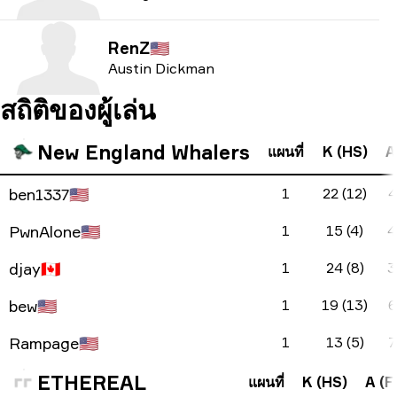
RenZ
🇺🇸
Austin Dickman
สถิติของผู้เล่น
New England Whalers
แผนที่
K (HS)
A
ben1337
🇺🇸
1
22 (12)
4
PwnAlone
🇺🇸
1
15 (4)
4
djay
🇨🇦
1
24 (8)
3
bew
🇺🇸
1
19 (13)
6
Rampage
🇺🇸
1
13 (5)
7
ETHEREAL
แผนที่
K (HS)
A (F