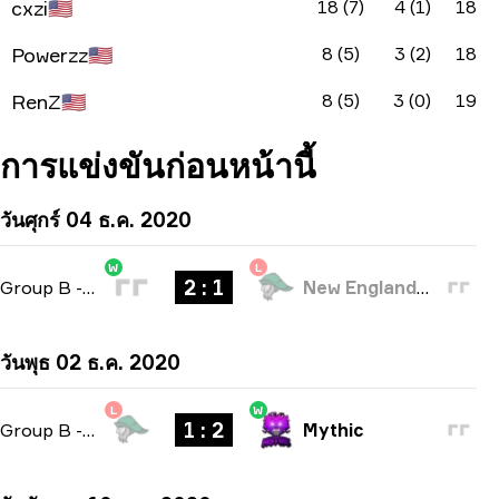
cxzi
🇺🇸
18 (7)
4 (1)
18
Powerzz
🇺🇸
8 (5)
3 (2)
18
RenZ
🇺🇸
8 (5)
3 (0)
19
การแข่งขันก่อนหน้านี้
วันศุกร์ 04 ธ.ค. 2020
W
L
2 : 1
Group B
-
bo3
New England Whalers
วันพุธ 02 ธ.ค. 2020
L
W
1 : 2
Group B
-
bo3
Mythic