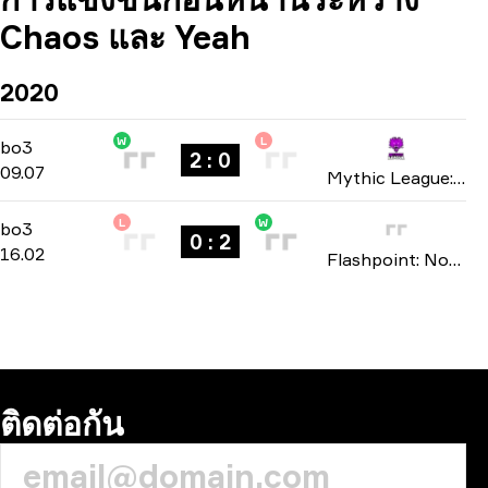
Chaos และ Yeah
2020
W
L
Playoffs
-
bo3
bo3
2 : 0
09.07
Mythic League: Season 1 2020
L
W
Playoffs
-
bo3
bo3
0 : 2
16.02
Flashpoint: North America Closed Qualifier season 1 2020
ติดต่อกัน