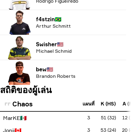
Rodrigo Figueiredo
f4stzin
🇧🇷
Arthur Schmitt
Swisher
🇺🇸
Michael Schmid
bew
🇺🇸
Brandon Roberts
สถิติของผู้เล่น
Chaos
แผนที่
K (HS)
A (F
MarKE
🇲🇽
3
51 (32)
12 (
Jonji
🇨🇦
3
53 (24)
20 (