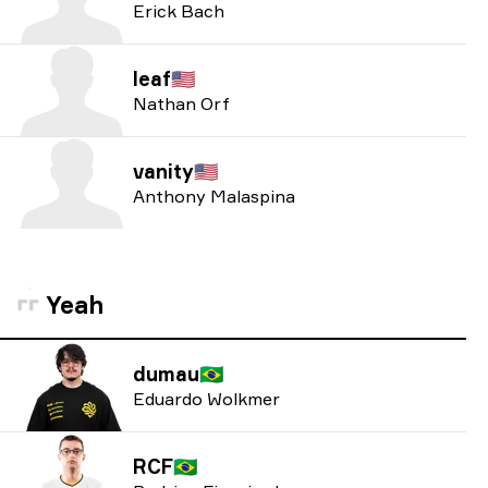
Erick Bach
leaf
🇺🇸
Nathan Orf
vanity
🇺🇸
Anthony Malaspina
Yeah
dumau
🇧🇷
Eduardo Wolkmer
RCF
🇧🇷