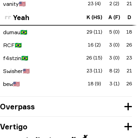
vanity
🇺🇸
23 (4)
2 (2)
21
Yeah
K (HS)
A (F)
D
dumau
🇧🇷
29 (11)
5 (0)
18
RCF
🇧🇷
16 (2)
3 (0)
26
f4stzin
🇧🇷
26 (15)
3 (0)
23
Swisher
🇺🇸
23 (11)
8 (2)
21
bew
🇺🇸
18 (9)
3 (1)
26
Overpass
Vertigo