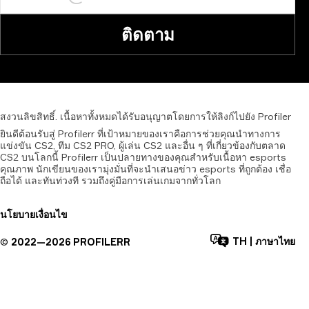
ติดตาม
สงวนลิขสิทธิ์.
เนื้อหาทั้งหมดได้รับอนุญาตโดยการให้ลิงก์ไปยัง
Profiler
ยินดีต้อนรับสู่ Profilerr ที่เป้าหมายของเราคือการช่วยคุณนำทางการ
แข่งขัน CS2, ทีม CS2 PRO, ผู้เล่น CS2 และอื่น ๆ ที่เกี่ยวข้องกับตลาด
CS2 บนโลกนี้ Profilerr เป็นปลายทางของคุณสำหรับเนื้อหา esports
คุณภาพ นักเขียนของเรามุ่งมั่นที่จะนำเสนอข่าว esports ที่ถูกต้อง เชื่อ
ถือได้ และทันท่วงที รวมถึงคู่มือการเล่นเกมจากทั่วโลก
นโยบาย
เงื่อนไข
TH
|
ภาษาไทย
©
2022—
2026
PROFILERR